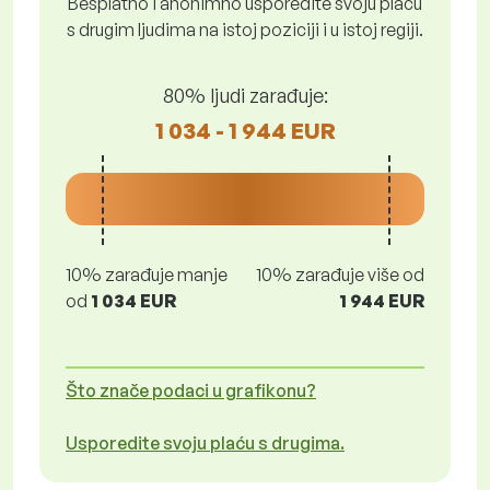
Besplatno i anonimno usporedite svoju plaću
s drugim ljudima na istoj poziciji i u istoj regiji.
80% ljudi zarađuje:
1 034 - 1 944 EUR
10% zarađuje manje
10% zarađuje više od
od
1 034 EUR
1 944 EUR
Što znače podaci u grafikonu?
Usporedite svoju plaću s drugima.