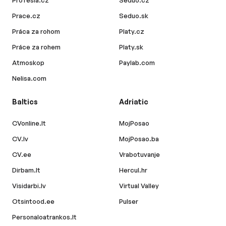
Profesia.cz
Seduo.cz
Prace.cz
Seduo.sk
Práca za rohom
Platy.cz
Práce za rohem
Platy.sk
Atmoskop
Paylab.com
Nelisa.com
Baltics
Adriatic
CVonline.lt
MojPosao
CV.lv
MojPosao.ba
CV.ee
Vrabotuvanje
Dirbam.lt
Hercul.hr
Visidarbi.lv
Virtual Valley
Otsintood.ee
Pulser
Personaloatrankos.lt