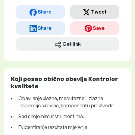
Share
Tweet
Share
Save
Get link
Koji posao obično obavlja Kontrolor
kvalitete
Obavljanje ulazne, međufazne i izlazne
inspekcije sirovina, komponenti i proizvoda.
Rad s mjernim instrumentima.
Evidentiranje rezultata mjerenja.