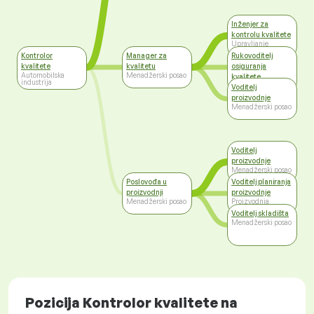
Inženjer za
kontrolu kvalitete
Upravljanje
kvalitetom
Kontrolor
Manager za
Rukovoditelj
kvalitete
kvalitetu
osiguranja
Automobilska
Menadžerski posao
kvalitete
industrija
Top management
Voditelj
proizvodnje
Menadžerski posao
Voditelj
proizvodnje
Menadžerski posao
Poslovođa u
Voditelj planiranja
proizvodnji
proizvodnje
Menadžerski posao
Proizvodnja
Voditelj skladišta
Menadžerski posao
Pozicija Kontrolor kvalitete na