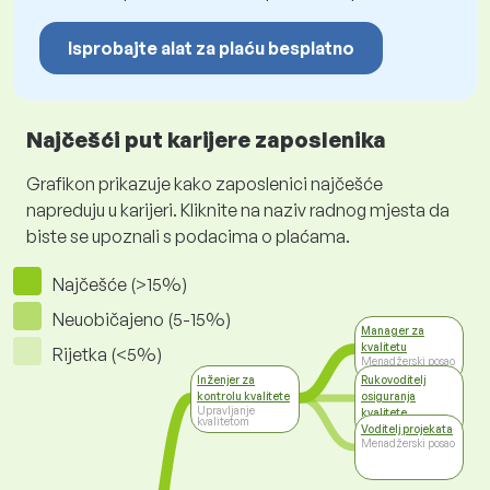
Isprobajte alat za plaću besplatno
Najčešći put karijere zaposlenika
Grafikon prikazuje kako zaposlenici najčešće
napreduju u karijeri. Kliknite na naziv radnog mjesta da
biste se upoznali s podacima o plaćama.
Najčešće (>15%)
Neuobičajeno (5-15%)
Manager za
kvalitetu
Rijetka (<5%)
Menadžerski posao
Inženjer za
Rukovoditelj
kontrolu kvalitete
osiguranja
Upravljanje
kvalitete
kvalitetom
Top management
Voditelj projekata
Menadžerski posao