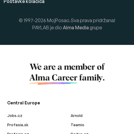
Postavke kolačića
© 1997-2026 MojPosao.Sva prava pridržana!
PAYLAB je dio
Alma Media
grupe
We are a member of
Alma Career
family.
Central Europe
Jobs.cz
Arnold
Profesia.sk
Teamio