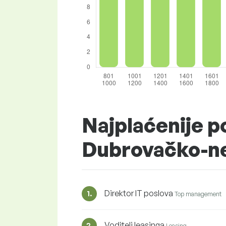
Najplaćenije po
Dubrovačko-n
Direktor IT poslova
1.
Top management
Voditelj leasinga
2.
Leasing