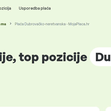
zicija
Usporedba plaća
ama
Plaća Dubrovačko-neretvanska - MojaPlaca.hr
ije, top pozicije
Du