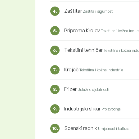
Zaštitar
4.
Zaštita i sigurnost
Priprema Krojev
5.
Tekstilna i kožna indust
Tekstilni tehničar
6.
Tekstilna i kožna indu
Krojač
7.
Tekstilna i kožna industrija
Frizer
8.
Uslužne djelatnosti
Industrijski slikar
9.
Proizvodnja
Scenski radnik
10.
Umjetnost i kultura