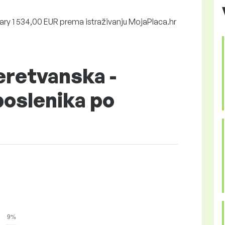
ry 1 534,00 EUR prema istraživanju MojaPlaca.hr
retvanska -
poslenika po