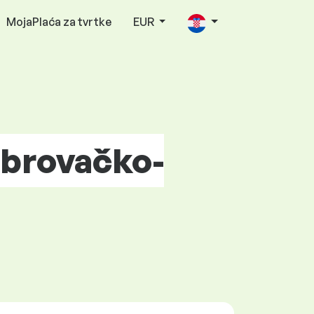
MojaPlaća za tvrtke
EUR
brovačko-