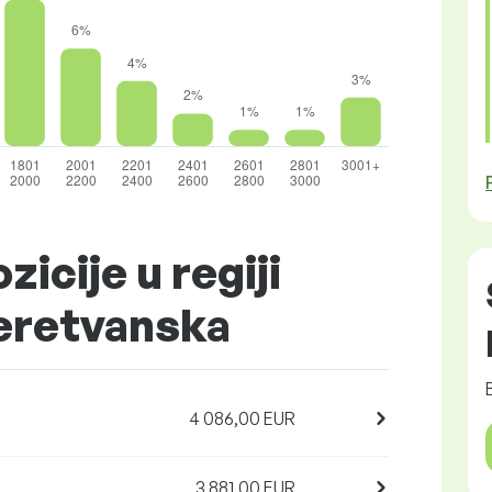
zicije u regiji
eretvanska
4 086,00 EUR
3 881,00 EUR