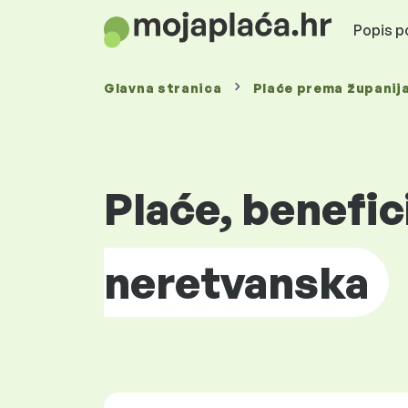
Popis po
Glavna stranica
Plaće prema
županij
Plaće, benefic
neretvanska