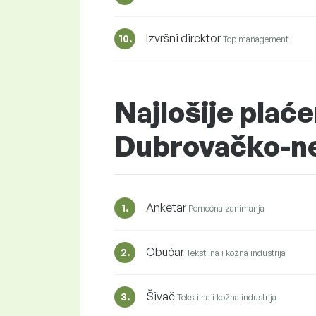
Izvršni direktor
10.
Top management
Najlošije plaće
Dubrovačko-n
Anketar
1.
Pomoćna zanimanja
Obućar
2.
Tekstilna i kožna industrija
Šivač
3.
Tekstilna i kožna industrija