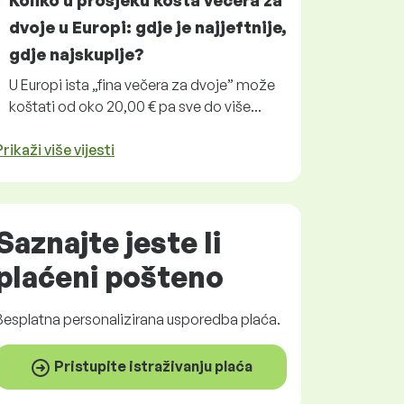
Koliko u prosjeku košta večera za
dvoje u Europi: gdje je najjeftnije,
gdje najskuplje?
U Europi ista „fina večera za dvoje” može
koštati od oko 20,00 € pa sve do više...
Prikaži više vijesti
Saznajte jeste li
plaćeni
pošteno
Besplatna
personalizirana usporedba plaća.
Pristupite istraživanju plaća