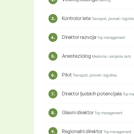
Kontrolor leta
3.
Transport, promet i logistik
Direktor razvoja
4.
Top management
Anesteziolog
5.
Medicina i socijalna skrb
Pilot
6.
Transport, promet i logistika
Direktor ljudskih potencijala
7.
Top m
Glavni direktor
8.
Top management
Regionalni direktor
9.
Top management