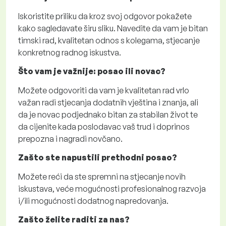
Iskoristite priliku da kroz svoj odgovor pokažete
kako sagledavate širu sliku. Navedite da vam je bitan
timski rad, kvalitetan odnos s kolegama, stjecanje
konkretnog radnog iskustva.
Što vam je važnije: posao ili novac?
Možete odgovoriti da vam je kvalitetan rad vrlo
važan radi stjecanja dodatnih vještina i znanja, ali
da je novac podjednako bitan za stabilan život te
da cijenite kada poslodavac vaš trud i doprinos
prepozna i nagradi novčano.
Zašto ste napustili prethodni posao?
Možete reći da ste spremni na stjecanje novih
iskustava, veće mogućnosti profesionalnog razvoja
i/ili mogućnosti dodatnog napredovanja.
Zašto želite raditi za nas?