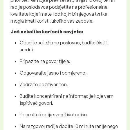
prioritet. Nemojte previše raspravljati o ovoj temi i
radije poslodavca podsjetite na profesionalne
kvalitete koje imate i od kojih bi njegova tvrtka
mogla imati koristi, ukoliko vas zaposle.
Još nekoliko korisnih savjeta:
Obucite se ležerno poslovno, budite čisti i
uredni.
Pripazite na govor tijela.
Odgovarajte jasno i odmjereno.
Zadržite pozitivan ton.
Budite koncentrirani na informacije koje vam
ispitivač govori.
Ponesite kopiju svog životopisa.
Na razgovor radije dođite 10 minuta ranije nego