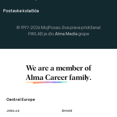
Postavke kolačića
© 1997-2026 MojPosao.Sva prava pridržana!
PAYLAB je dio
Alma Media
grupe
We are a member of
Alma Career
family.
Central Europe
Jobs.cz
Arnold