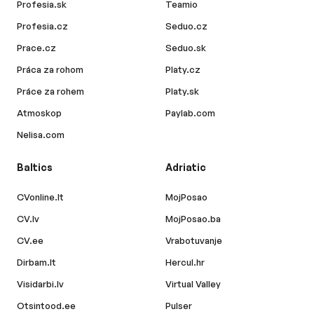
Profesia.sk
Teamio
Profesia.cz
Seduo.cz
Prace.cz
Seduo.sk
Práca za rohom
Platy.cz
Práce za rohem
Platy.sk
Atmoskop
Paylab.com
Nelisa.com
Baltics
Adriatic
CVonline.lt
MojPosao
CV.lv
MojPosao.ba
CV.ee
Vrabotuvanje
Dirbam.lt
Hercul.hr
Visidarbi.lv
Virtual Valley
Otsintood.ee
Pulser