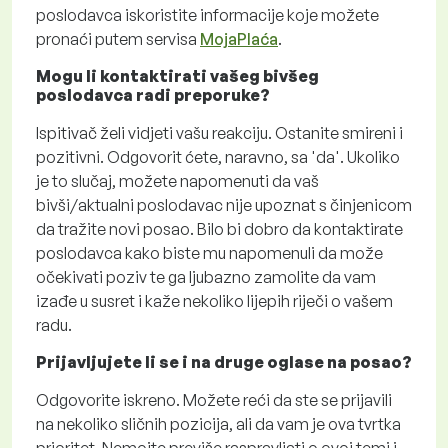
poslodavca iskoristite informacije koje možete
pronaći putem servisa
MojaPlaća
.
Mogu li kontaktirati vašeg bivšeg
poslodavca radi preporuke?
Ispitivač želi vidjeti vašu reakciju. Ostanite smireni i
pozitivni. Odgovorit ćete, naravno, sa 'da'. Ukoliko
je to slučaj, možete napomenuti da vaš
bivši/aktualni poslodavac nije upoznat s činjenicom
da tražite novi posao. Bilo bi dobro da kontaktirate
poslodavca kako biste mu napomenuli da može
očekivati poziv te ga ljubazno zamolite da vam
izađe u susret i kaže nekoliko lijepih riječi o vašem
radu.
Prijavljujete li se i na druge oglase na posao?
Odgovorite iskreno. Možete reći da ste se prijavili
na nekoliko sličnih pozicija, ali da vam je ova tvrtka