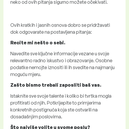
neko od ovih pitanja sigurno možete očekivati.
Ovih kratkih i jasnih osnova dobro se pridržavati
dok odgovarate na postavljena pitanja:
Recite mi nešto o sebi.
Navedite sve ključne informacije vezane u svoje
relevantno radno iskustvo i obrazovanje. Osobne
podatke nemojte iznositi ili ih svedite na najmanju
moguću mjeru.
Zašto bismo trebali zaposliti baš vas.
Istaknite sve svoje talente i koliko bi tvrtka mogla
profitirati od njih. Potkrijepite to primjerima
konkretnih postignuća koja ste ostvarili na
dosadašnjim poslovima.
Što najviše volite u svome poslu?