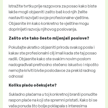
Istražite tvrtku prije razgovora za posao kako biste
lakše mogli objasniti zašto baš kod njih želite
nastaviti razvijati svoje profesionalne vještine.
Objasnite im kako konkretno te vještine mogu
doprinijeti razvoju njihovog poslovanja.
Zašto ste tako često mijenjali poslove?
Pokušajte ukratko objasniti prirodu svakog posla i
kakav ste profesionalni cilj imali kada ste taj posao
radili. Objasnite kako ste svakim novim poslom
nadograđivali prethodno stečeno iskustvo i nipošto
nemojte kriviti bivše poslodavce za prekid radnog
odnosa!
Koliku plaću očekujete?
Sukladno plaćama u toj konkretnoj branši ponudite
raspon plaće na koji ste spremni pristati. Kako bi se
vaša ponuda što bolje poklapala s interesima