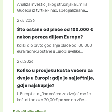
Analiza investicijskog stručnjaka Emilia
Gučeca iz tvrtke Finax, specijalizirane...
27.5.2026
Što ostane od plaće od 100.000 €
nakon poreza diljem Europe?
Koliki dio bruto godišnje plaće od 100.000
eura radniku ostane u Europi uvelike...
27.1.2026
Koliko u prosjeku košta večera za
dvoje u Europi: gdje je najjeftnije,
gdje najskuplje?
U Europi ista „fina večera za dvoje” može
koštati od oko 20,00 € pa sve do više...
Prikaži više vijesti