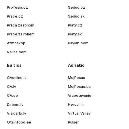
Profesia.cz
Seduo.cz
Prace.cz
Seduo.sk
Práca za rohom
Platy.cz
Práce za rohem
Platy.sk
Atmoskop
Paylab.com
Nelisa.com
Baltics
Adriatic
CVonline.lt
MojPosao
CV.lv
MojPosao.ba
CV.ee
Vrabotuvanje
Dirbam.lt
Hercul.hr
Visidarbi.lv
Virtual Valley
Otsintood.ee
Pulser