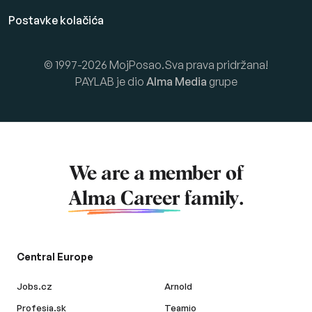
Postavke kolačića
© 1997-2026 MojPosao.Sva prava pridržana!
PAYLAB je dio
Alma Media
grupe
We are a member of
Alma Career
family.
Central Europe
Jobs.cz
Arnold
Profesia.sk
Teamio