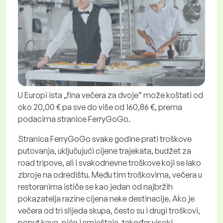
U Europi ista „fina večera za dvoje” može koštati od
oko 20,00 € pa sve do više od 160,86 €, prema
podacima stranice FerryGoGo.
Stranica FerryGoGo svake godine prati troškove
putovanja, uključujući cijene trajekata, budžet za
road tripove
, ali i svakodnevne troškove koji se lako
zbroje na odredištu. Među tim troškovima, večera u
restoranima ističe se kao jedan od najbržih
pokazatelja razine cijena neke destinacije. Ako je
večera od tri slijeda skupa, često su i drugi troškovi,
poput kava, pića i smještaja, također visoki.