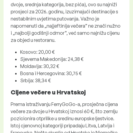
dvoje, srednja kategorija, bez pića), ovo su najniži
prosjeci za 2026. godinu, izuzimajući destinacije s
nestabilnim uvjetima putovanja. Važno je
napomenuti da „najjeftinija večera” ne znači nužno
i „najbolji godišnji odmor”, već samo najnižu cijenu
za objed u restoranu.
Kosovo: 20,00 €
Sjeverna Makedonija: 24,38 €
Moldavija: 30,32 €
Bosna i Hercegovina: 30,75 €
Srbija: 38,34 €
Cijene večere u Hrvatskoj
Prema istraživanju FerryGoGo-a, prosječna cijena
večere za dvoje u Hrvatskoj iznosi 60 €, što zemlju
pozicionira otprilike u sredinu europske ljestvice.
Istoj cjenovnoj kategoriji pripadaju Litva, Latvija i
Francuska. Nešto skuplja od Hrvatske je Njemačka