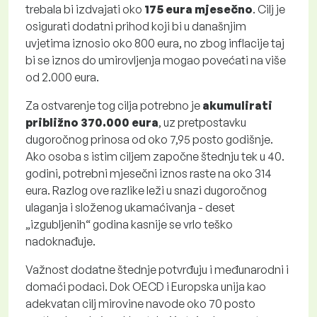
trebala bi izdvajati oko
175 eura mjesečno
. Cilj je
osigurati dodatni prihod koji bi u današnjim
uvjetima iznosio oko 800 eura, no zbog inflacije taj
bi se iznos do umirovljenja mogao povećati na više
od 2.000 eura.
Za ostvarenje tog cilja potrebno je
akumulirati
približno 370.000 eura
, uz pretpostavku
dugoročnog prinosa od oko 7,95 posto godišnje.
Ako osoba s istim ciljem započne štednju tek u 40.
godini, potrebni mjesečni iznos raste na oko 314
eura. Razlog ove razlike leži u snazi dugoročnog
ulaganja i složenog ukamaćivanja - deset
„izgubljenih“ godina kasnije se vrlo teško
nadoknađuje.
Važnost dodatne štednje potvrđuju i međunarodni i
domaći podaci. Dok OECD i Europska unija kao
adekvatan cilj mirovine navode oko 70 posto