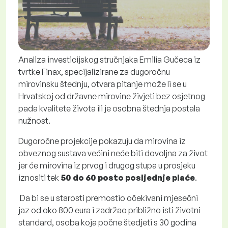
Analiza investicijskog stručnjaka Emilia Gučeca iz
tvrtke Finax, specijalizirane za dugoročnu
mirovinsku štednju, otvara pitanje može li se u
Hrvatskoj od državne mirovine živjeti bez osjetnog
pada kvalitete života ili je osobna štednja postala
nužnost.
Dugoročne projekcije pokazuju da
mirovina iz
obveznog sustava
većini neće biti dovoljna za život
jer će mirovina iz prvog i drugog stupa u prosjeku
iznositi tek
50 do 60 posto posljednje plaće
.
Da bi se u starosti premostio očekivani mjesečni
jaz od oko 800 eura i zadržao približno isti životni
standard, osoba koja počne štedjeti s 30 godina