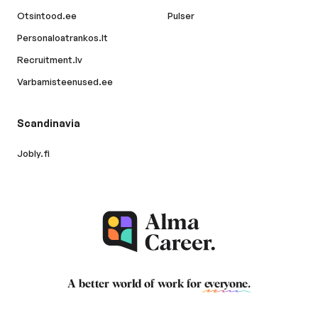
Otsintood.ee
Pulser
Personaloatrankos.lt
Recruitment.lv
Varbamisteenused.ee
Scandinavia
Jobly.fi
A better world of work for
everyone
.