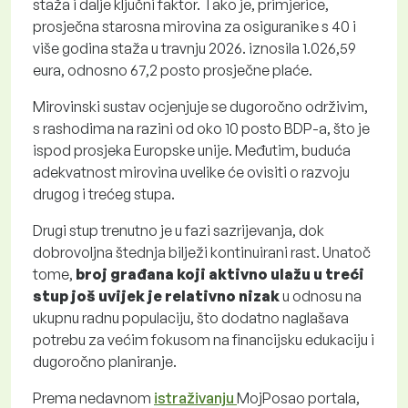
staža i dalje ključni faktor. Tako je, primjerice,
prosječna starosna mirovina za osiguranike s 40 i
više godina staža u travnju 2026. iznosila 1.026,59
eura, odnosno 67,2 posto prosječne plaće.
Mirovinski sustav ocjenjuje se dugoročno održivim,
s rashodima na razini od oko 10 posto BDP-a, što je
ispod prosjeka Europske unije. Međutim, buduća
adekvatnost mirovina uvelike će ovisiti o razvoju
drugog i trećeg stupa.
Drugi stup trenutno je u fazi sazrijevanja, dok
dobrovoljna štednja bilježi kontinuirani rast. Unatoč
tome,
broj građana koji aktivno ulažu u treći
stup još uvijek je relativno nizak
u odnosu na
ukupnu radnu populaciju, što dodatno naglašava
potrebu za većim fokusom na financijsku edukaciju i
dugoročno planiranje.
Prema nedavnom
istraživanju
MojPosao portala,