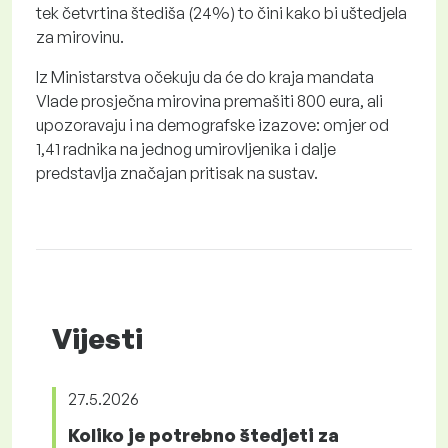
tek četvrtina štediša (24%) to čini kako bi uštedjela
za mirovinu.
Iz Ministarstva očekuju da će do kraja mandata
Vlade prosječna mirovina premašiti 800 eura, ali
upozoravaju i na demografske izazove: omjer od
1,41 radnika na jednog umirovljenika i dalje
predstavlja značajan pritisak na sustav.
Vijesti
27.5.2026
Koliko je potrebno štedjeti za