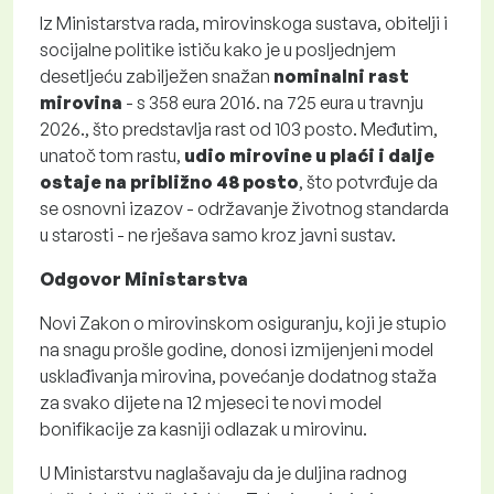
Iz Ministarstva rada, mirovinskoga sustava, obitelji i
socijalne politike ističu kako je u posljednjem
desetljeću zabilježen snažan
nominalni rast
mirovina
- s 358 eura 2016. na 725 eura u travnju
2026., što predstavlja rast od 103 posto. Međutim,
unatoč tom rastu,
udio mirovine u plaći i dalje
ostaje na približno 48 posto
, što potvrđuje da
se osnovni izazov - održavanje životnog standarda
u starosti - ne rješava samo kroz javni sustav.
Odgovor Ministarstva
Novi Zakon o mirovinskom osiguranju, koji je stupio
na snagu prošle godine, donosi izmijenjeni model
usklađivanja mirovina, povećanje dodatnog staža
za svako dijete na 12 mjeseci te novi model
bonifikacije za kasniji odlazak u mirovinu.
U Ministarstvu naglašavaju da je duljina radnog