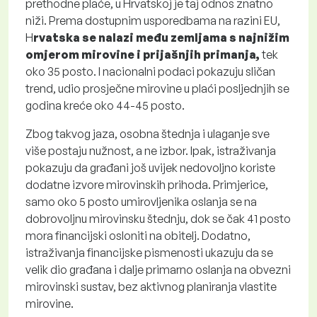
prethodne plaće, u Hrvatskoj je taj odnos znatno
niži. Prema dostupnim usporedbama na razini EU,
H
rvatska se nalazi među zemljama s najnižim
omjerom mirovine i prijašnjih primanja,
tek
oko 35 posto. I nacionalni podaci pokazuju sličan
trend, udio prosječne mirovine u plaći posljednjih se
godina kreće oko 44-45 posto.
Zbog takvog jaza, osobna štednja i ulaganje sve
više postaju nužnost, a ne izbor. Ipak, istraživanja
pokazuju da građani još uvijek nedovoljno koriste
dodatne izvore mirovinskih prihoda. Primjerice,
samo oko 5 posto umirovljenika oslanja se na
dobrovoljnu mirovinsku štednju, dok se čak 41 posto
mora financijski osloniti na obitelj. Dodatno,
istraživanja financijske pismenosti ukazuju da se
velik dio građana i dalje primarno oslanja na obvezni
mirovinski sustav, bez aktivnog planiranja vlastite
mirovine.