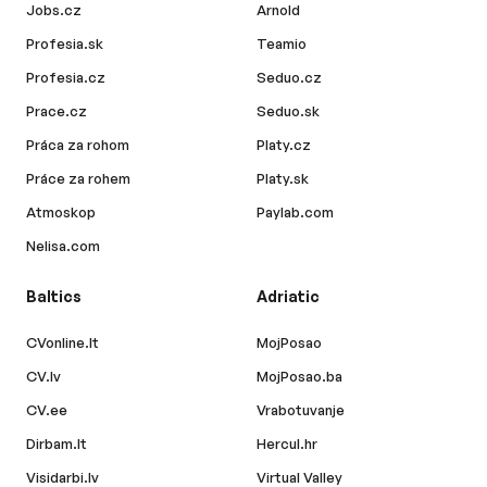
Jobs.cz
Arnold
Profesia.sk
Teamio
Profesia.cz
Seduo.cz
Prace.cz
Seduo.sk
Práca za rohom
Platy.cz
Práce za rohem
Platy.sk
Atmoskop
Paylab.com
Nelisa.com
Baltics
Adriatic
CVonline.lt
MojPosao
CV.lv
MojPosao.ba
CV.ee
Vrabotuvanje
Dirbam.lt
Hercul.hr
Visidarbi.lv
Virtual Valley