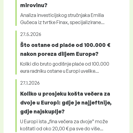
mirovinu?
Analiza investicijskog stručnjaka Emilia
Gučeca iz tvrtke Finax, specijalizirane...
27.5.2026
Što ostane od plaće od 100.000 €
nakon poreza diljem Europe?
Koliki dio bruto godišnje plaće od 100.000
eura radniku ostane u Europi uvelike...
27.1.2026
Koliko u prosjeku košta večera za
dvoje u Europi: gdje je najjeftnije,
gdje najskuplje?
U Europi ista „fina večera za dvoje” može
koštati od oko 20,00 € pa sve do više...