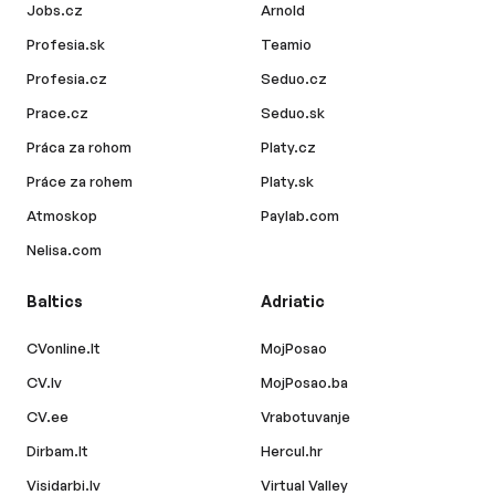
Jobs.cz
Arnold
Profesia.sk
Teamio
Profesia.cz
Seduo.cz
Prace.cz
Seduo.sk
Práca za rohom
Platy.cz
Práce za rohem
Platy.sk
Atmoskop
Paylab.com
Nelisa.com
Baltics
Adriatic
CVonline.lt
MojPosao
CV.lv
MojPosao.ba
CV.ee
Vrabotuvanje
Dirbam.lt
Hercul.hr
Visidarbi.lv
Virtual Valley