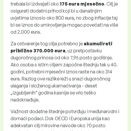
trebala bi izdvajati oko
175 eura mjesečno
. Cilj je
osigurati dodatni prihod koji bi u današnjim
uvjetima iznosio oko 800 eura, no zbog inflacije taj
bi se iznos do umirovljenja mogao povećati na više
od 2.000 eura.
Za ostvarenje tog cilja potrebno je
akumulirati
približno 370.000 eura
, uz pretpostavku
dugoročnog prinosa od oko 7,95 posto godišnje.
Ako osoba s istim ciljem započne štednju tek u 40.
godini, potrebni mjesečni iznos raste na oko 314
eura. Razlog ove razlike leži u snazi dugoročnog
ulaganja i složenog ukamaćivanja - deset
„izgubljenih“ godina kasnije se vrlo teško
nadoknađuje.
Važnost dodatne štednje potvrđuju i međunarodni i
domaći podaci. Dok OECD i Europska unija kao
adekvatan cilj mirovine navode oko 70 posto