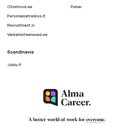
Otsintood.ee
Pulser
Personaloatrankos.lt
Recruitment.lv
Varbamisteenused.ee
Scandinavia
Jobly.fi
A better world of work for
everyone
.