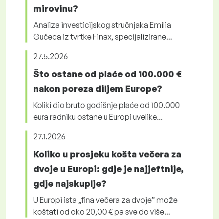
mirovinu?
Analiza investicijskog stručnjaka Emilia
Gučeca iz tvrtke Finax, specijalizirane...
27.5.2026
Što ostane od plaće od 100.000 €
nakon poreza diljem Europe?
Koliki dio bruto godišnje plaće od 100.000
eura radniku ostane u Europi uvelike...
27.1.2026
Koliko u prosjeku košta večera za
dvoje u Europi: gdje je najjeftnije,
gdje najskuplje?
U Europi ista „fina večera za dvoje” može
koštati od oko 20,00 € pa sve do više...