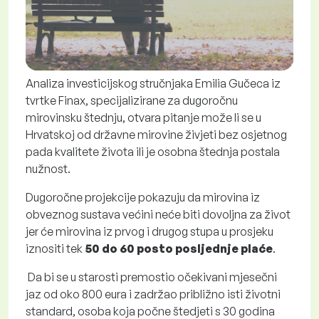
Analiza investicijskog stručnjaka Emilia Gučeca iz
tvrtke Finax, specijalizirane za dugoročnu
mirovinsku štednju, otvara pitanje može li se u
Hrvatskoj od državne mirovine živjeti bez osjetnog
pada kvalitete života ili je osobna štednja postala
nužnost.
Dugoročne projekcije pokazuju da
mirovina iz
obveznog sustava
većini neće biti dovoljna za život
jer će mirovina iz prvog i drugog stupa u prosjeku
iznositi tek
50 do 60 posto posljednje plaće
.
Da bi se u starosti premostio očekivani mjesečni
jaz od oko 800 eura i zadržao približno isti životni
standard, osoba koja počne štedjeti s 30 godina