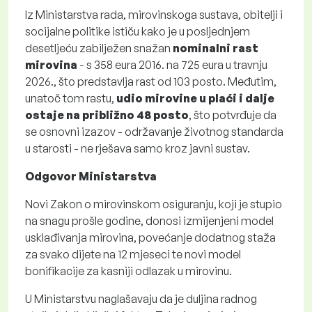
Iz Ministarstva rada, mirovinskoga sustava, obitelji i
socijalne politike ističu kako je u posljednjem
desetljeću zabilježen snažan
nominalni rast
mirovina
- s 358 eura 2016. na 725 eura u travnju
2026., što predstavlja rast od 103 posto. Međutim,
unatoč tom rastu,
udio mirovine u plaći i dalje
ostaje na približno 48 posto
, što potvrđuje da
se osnovni izazov - održavanje životnog standarda
u starosti - ne rješava samo kroz javni sustav.
Odgovor Ministarstva
Novi Zakon o mirovinskom osiguranju, koji je stupio
na snagu prošle godine, donosi izmijenjeni model
usklađivanja mirovina, povećanje dodatnog staža
za svako dijete na 12 mjeseci te novi model
bonifikacije za kasniji odlazak u mirovinu.
U Ministarstvu naglašavaju da je duljina radnog