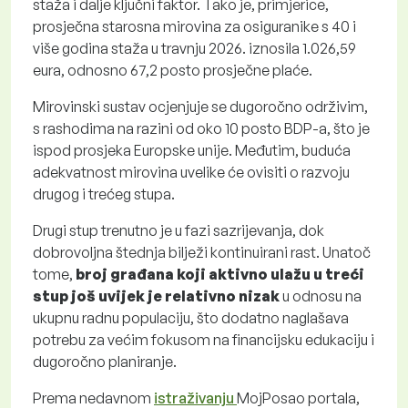
staža i dalje ključni faktor. Tako je, primjerice,
prosječna starosna mirovina za osiguranike s 40 i
više godina staža u travnju 2026. iznosila 1.026,59
eura, odnosno 67,2 posto prosječne plaće.
Mirovinski sustav ocjenjuje se dugoročno održivim,
s rashodima na razini od oko 10 posto BDP-a, što je
ispod prosjeka Europske unije. Međutim, buduća
adekvatnost mirovina uvelike će ovisiti o razvoju
drugog i trećeg stupa.
Drugi stup trenutno je u fazi sazrijevanja, dok
dobrovoljna štednja bilježi kontinuirani rast. Unatoč
tome,
broj građana koji aktivno ulažu u treći
stup još uvijek je relativno nizak
u odnosu na
ukupnu radnu populaciju, što dodatno naglašava
potrebu za većim fokusom na financijsku edukaciju i
dugoročno planiranje.
Prema nedavnom
istraživanju
MojPosao portala,