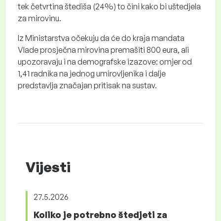
tek četvrtina štediša (24%) to čini kako bi uštedjela
za mirovinu.
Iz Ministarstva očekuju da će do kraja mandata
Vlade prosječna mirovina premašiti 800 eura, ali
upozoravaju i na demografske izazove: omjer od
1,41 radnika na jednog umirovljenika i dalje
predstavlja značajan pritisak na sustav.
Vijesti
27.5.2026
Koliko je potrebno štedjeti za