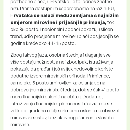
prethodne plaće, u Hrvatskoj je taj odnos znatno
niži. Prema dostupnim usporedbama na razini EU,
H
rvatska se nalazi među zemljama s najnižim
omjerom mirovine i prijašnjih primanja,
tek
oko 35 posto. I nacionalni podaci pokazuju sličan
trend, udio prosječne mirovine u plaći posljednjih se
godina kreće oko 44-45 posto.
Zbog takvog jaza, osobna štednja i ulaganje sve
više postaju nužnost, a ne izbor. Ipak, istraživanja
pokazuju da građani još uvijek nedovoljno koriste
dodatne izvore mirovinskih prihoda. Primjerice,
samo oko 5 posto umirovljenika oslanja se na
dobrovoljnu mirovinsku štednju, dok se čak 41 posto
mora financijski osloniti na obitelj. Dodatno,
istraživanja financijske pismenosti ukazuju da se
velik dio građana i dalje primarno oslanja na obvezni
mirovinski sustav, bez aktivnog planiranja vlastite
mirovine.