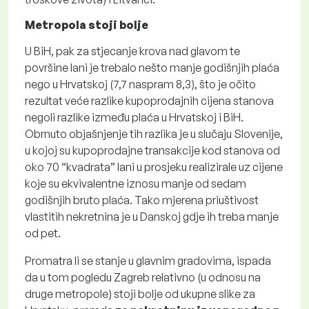
Metropola stoji bolje
U BiH, pak za stjecanje krova nad glavom te
površine lani je trebalo nešto manje godišnjih plaća
nego u Hrvatskoj (7,7 naspram 8,3), što je očito
rezultat veće razlike kupoprodajnih cijena stanova
negoli razlike između plaća u Hrvatskoj i BiH.
Obrnuto objašnjenje tih razlika je u slučaju Slovenije,
u kojoj su kupoprodajne transakcije kod stanova od
oko 70 “kvadrata” lani u prosjeku realizirale uz cijene
koje su ekvivalentne iznosu manje od sedam
godišnjih bruto plaća. Tako mjerena priuštivost
vlastitih nekretnina je u Danskoj gdje ih treba manje
od pet.
Promatra li se stanje u glavnim gradovima, ispada
da u tom pogledu Zagreb relativno (u odnosu na
druge metropole) stoji bolje od ukupne slike za