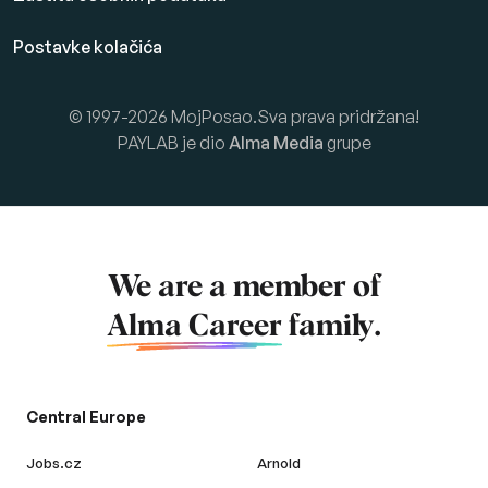
Postavke kolačića
© 1997-2026 MojPosao.Sva prava pridržana!
PAYLAB je dio
Alma Media
grupe
We are a member of
Alma Career
family.
Central Europe
Jobs.cz
Arnold