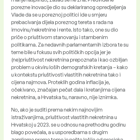
porezne inovacije dio su deklariranog opredjeljenja
Vlade da se u poreznoj politici ide u smjeru
prebacivanja dijela poreznog tereta s rada na
imovinu/nekretnine i rente. Isto tako, one su dio
priče o priuštivom stanovanju i stambenim
politikama. Za nedavnih parlamentarnih izbora te su
teme bile u fokusu svih političkih opcija jer je
(ne)priuštivost nekretnina prepoznata i kao ozbiljan
problem u okviru loših demografskih kretanja – kako
u kontekstu priuštivosti vlastitih nekretnina tako i
cijena najmova. Proteklih godina inflacija je,
očekivano, značajan pečat dala i kretanjima cijena
nekretnina, a Hrvatska tu, naravno, nije iznimka.
No, ako je suditi prema nekim najnovijim
istraživanjima, priuštivost vlastitih nekretnina u
Hrvatskoj u 2023. se u odnosu na prethodnu godinu
blago povećala, a u usporedbama s drugim
zemljama prema tome je nešto lošija od prosjeka,