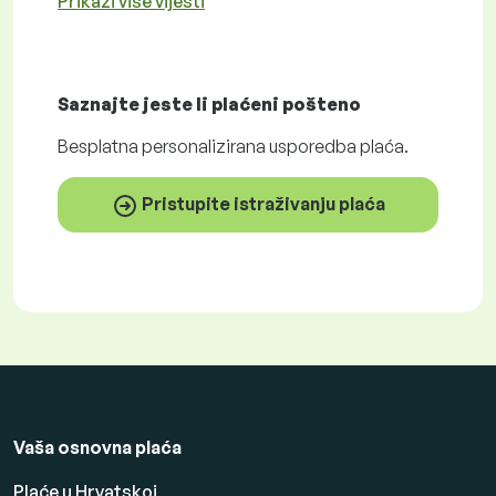
Prikaži više vijesti
Saznajte jeste li plaćeni
pošteno
Besplatna
personalizirana usporedba plaća.
Pristupite istraživanju plaća
Vaša osnovna plaća
Plaće u Hrvatskoj