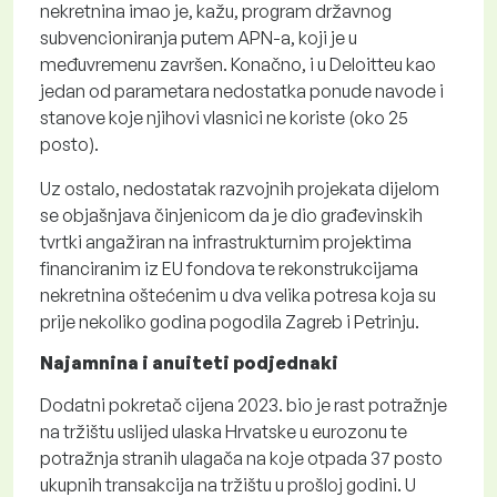
nekretnina imao je, kažu, program državnog
subvencioniranja putem APN-a, koji je u
međuvremenu završen. Konačno, i u Deloitteu kao
jedan od parametara nedostatka ponude navode i
stanove koje njihovi vlasnici ne koriste (oko 25
posto).
Uz ostalo, nedostatak razvojnih projekata dijelom
se objašnjava činjenicom da je dio građevinskih
tvrtki angažiran na infrastrukturnim projektima
financiranim iz EU fondova te rekonstrukcijama
nekretnina oštećenim u dva velika potresa koja su
prije nekoliko godina pogodila Zagreb i Petrinju.
Najamnina i anuiteti podjednaki
Dodatni pokretač cijena 2023. bio je rast potražnje
na tržištu uslijed ulaska Hrvatske u eurozonu te
potražnja stranih ulagača na koje otpada 37 posto
ukupnih transakcija na tržištu u prošloj godini. U