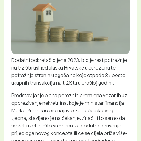
Dodatni pokretač cijena 2023. bio je rast potražnje
na tržištu uslijed ulaska Hrvatske u eurozonu te
potražnja stranih ulagača na koje otpada 37 posto
ukupnih transakcija na tržištu u prošloj godini.
Predstavljanje plana poreznih promjena vezanih uz
oporezivanje nekretnina, koje je ministar financija
Marko Primorac bio najavio za početak ovog
tjedna, stavljeno je na čekanje. Znači li to samo da
se želi uzeti nešto vremena za dodatno brušenje
prijedloga novog koncepta ili će se cijela priča više-
manje rasplinuti, zasad se ne zna. Predviđene