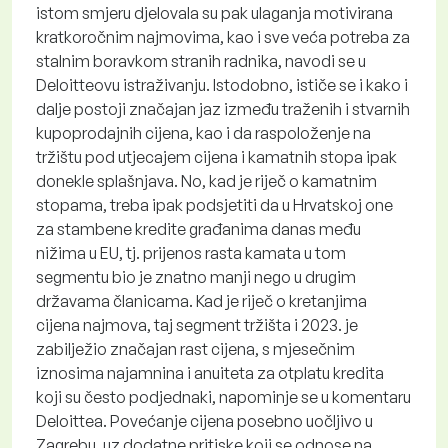
istom smjeru djelovala su pak ulaganja motivirana
kratkoročnim najmovima, kao i sve veća potreba za
stalnim boravkom stranih radnika, navodi se u
Deloitteovu istraživanju. Istodobno, ističe se i kako i
dalje postoji značajan jaz između traženih i stvarnih
kupoprodajnih cijena, kao i da raspoloženje na
tržištu pod utjecajem cijena i kamatnih stopa ipak
donekle splašnjava. No, kad je riječ o kamatnim
stopama, treba ipak podsjetiti da u Hrvatskoj one
za stambene kredite građanima danas među
nižima u EU, tj. prijenos rasta kamata u tom
segmentu bio je znatno manji nego u drugim
državama članicama. Kad je riječ o kretanjima
cijena najmova, taj segment tržišta i 2023. je
zabilježio značajan rast cijena, s mjesečnim
iznosima najamnina i anuiteta za otplatu kredita
koji su često podjednaki, napominje se u komentaru
Deloittea. Povećanje cijena posebno uočljivo u
Zagrebu, uz dodatne pritiske koji se odnose na