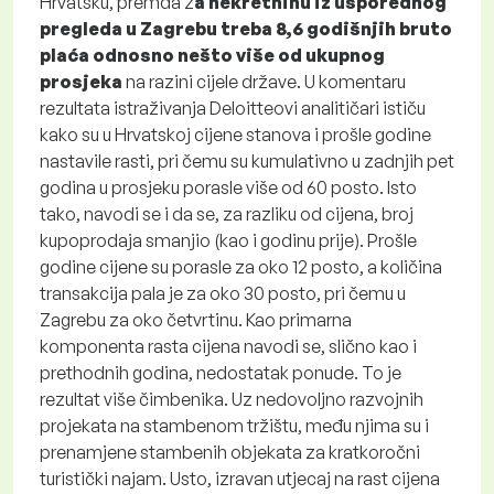
Hrvatsku, premda z
a nekretninu iz usporednog
pregleda u Zagrebu treba 8,6 godišnjih bruto
plaća odnosno nešto više od ukupnog
prosjeka
na razini cijele države. U komentaru
rezultata istraživanja Deloitteovi analitičari ističu
kako su u Hrvatskoj cijene stanova i prošle godine
nastavile rasti, pri čemu su kumulativno u zadnjih pet
godina u prosjeku porasle više od 60 posto. Isto
tako, navodi se i da se, za razliku od cijena, broj
kupoprodaja smanjio (kao i godinu prije). Prošle
godine cijene su porasle za oko 12 posto, a količina
transakcija pala je za oko 30 posto, pri čemu u
Zagrebu za oko četvrtinu. Kao primarna
komponenta rasta cijena navodi se, slično kao i
prethodnih godina, nedostatak ponude. To je
rezultat više čimbenika. Uz nedovoljno razvojnih
projekata na stambenom tržištu, među njima su i
prenamjene stambenih objekata za kratkoročni
turistički najam. Usto, izravan utjecaj na rast cijena