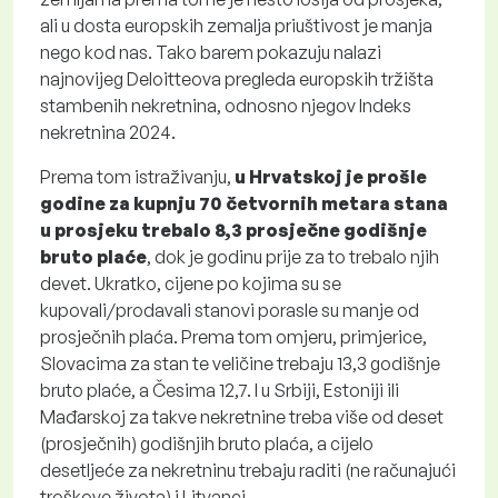
ali u dosta europskih zemalja priuštivost je manja
nego kod nas. Tako barem pokazuju nalazi
najnovijeg Deloitteova pregleda europskih tržišta
stambenih nekretnina, odnosno njegov Indeks
nekretnina 2024.
Prema tom istraživanju,
u Hrvatskoj je prošle
godine za kupnju 70 četvornih metara stana
u prosjeku trebalo 8,3 prosječne godišnje
bruto plaće
, dok je godinu prije za to trebalo njih
devet. Ukratko, cijene po kojima su se
kupovali/prodavali stanovi porasle su manje od
prosječnih plaća. Prema tom omjeru, primjerice,
Slovacima za stan te veličine trebaju 13,3 godišnje
bruto plaće, a Česima 12,7. I u Srbiji, Estoniji ili
Mađarskoj za takve nekretnine treba više od deset
(prosječnih) godišnjih bruto plaća, a cijelo
desetljeće za nekretninu trebaju raditi (ne računajući
troškove života) i Litvanci.