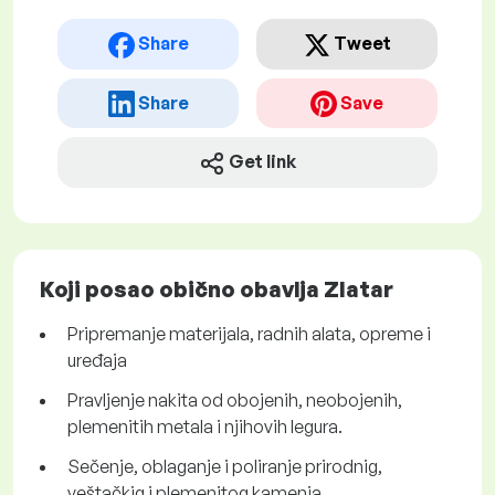
Share
Tweet
Share
Save
Get link
Koji posao obično obavlja Zlatar
Pripremanje materijala, radnih alata, opreme i
uređaja
Pravljenje nakita od obojenih, neobojenih,
plemenitih metala i njihovih legura.
Sečenje, oblaganje i poliranje prirodnig,
veštačkig i plemenitog kamenja.