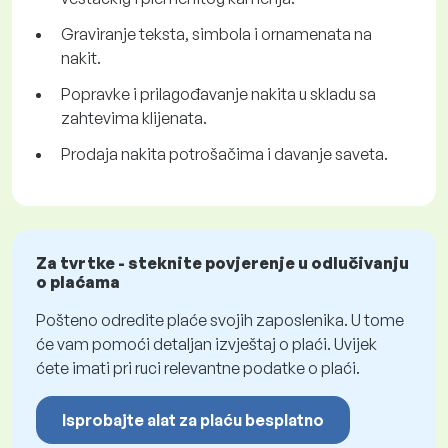
Graviranje teksta, simbola i ornamenata na
nakit.
Popravke i prilagođavanje nakita u skladu sa
zahtevima klijenata.
Prodaja nakita potrošačima i davanje saveta.
Za tvrtke - steknite povjerenje u odlučivanju
o plaćama
Pošteno odredite plaće svojih zaposlenika. U tome
će vam pomoći detaljan izvještaj o plaći. Uvijek
ćete imati pri ruci relevantne podatke o plaći.
Isprobajte alat za plaću besplatno