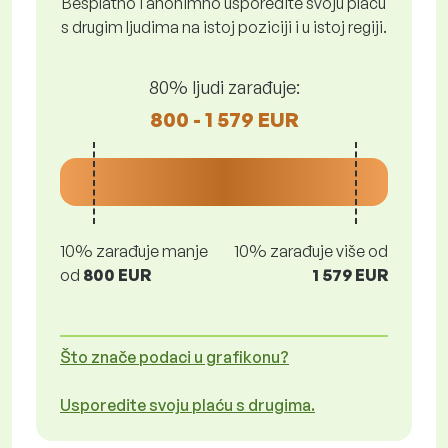
Besplatno i anonimno usporedite svoju plaću
s drugim ljudima na istoj poziciji i u istoj regiji.
80% ljudi zarađuje:
800 - 1 579 EUR
10% zarađuje manje
10% zarađuje više od
od
800 EUR
1 579 EUR
Što znače podaci u grafikonu?
Usporedite svoju plaću s drugima.