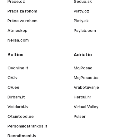
Prace.cz
Seduo.sk
Práca za rohom
Platy.cz
Práce za rohem
Platy.sk
Atmoskop
Paylab.com
Nelisa.com
Baltics
Adriatic
CVonline.lt
MojPosao
CV.lv
MojPosao.ba
CV.ee
Vrabotuvanje
Dirbam.lt
Hercul.hr
Visidarbi.lv
Virtual Valley
Otsintood.ee
Pulser
Personaloatrankos.lt
Recruitment.lv