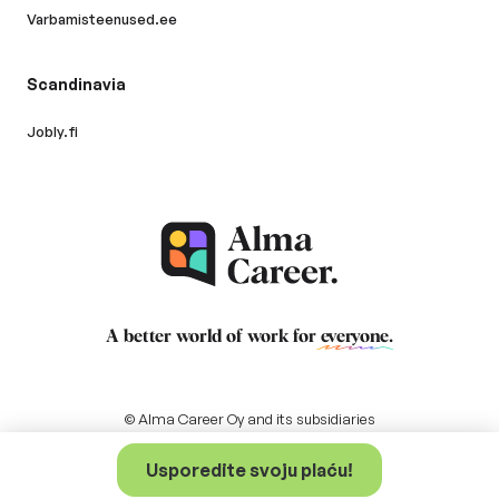
Varbamisteenused.ee
Scandinavia
Jobly.fi
A better world of work for
everyone
.
© Alma Career Oy and its subsidiaries
Usporedite svoju plaću!