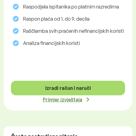
Raspodjela ispitanika po platnim razredima
Raspon plaća od 1. do 9. decila
Raščlamba svih praćenih nefinancijskih koristi
Analiza financijskih koristi
Izradi račun i naruči
Primjer izvještaja