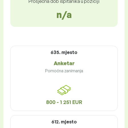
Prosječna dob ispitanika u poziciji
n/a
635. mjesto
Anketar
Pomoćna zanimanja
800 - 1 251 EUR
612. mjesto