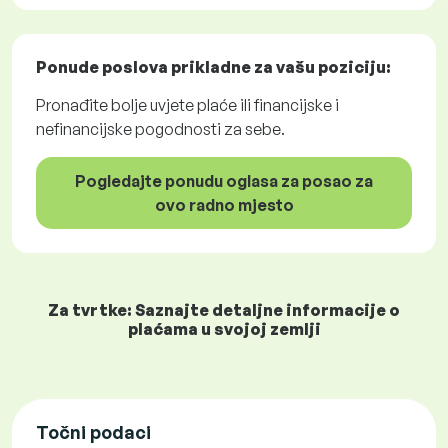
Ponude poslova
prikladne za vašu poziciju:
Pronađite bolje uvjete plaće ili financijske i
nefinancijske pogodnosti za sebe.
Pogledajte ponudu oglasa za posao za
ovo radno mjesto
Za tvrtke: Saznajte detaljne informacije o
plaćama u svojoj zemlji
Točni podaci