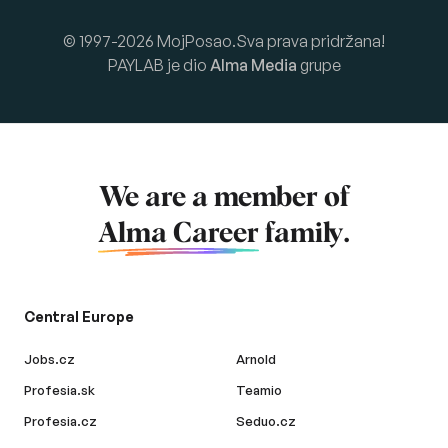
© 1997-2026 MojPosao.Sva prava pridržana!
PAYLAB je dio
Alma Media
grupe
We are a member of
Alma Career
family.
Central Europe
Jobs.cz
Arnold
Profesia.sk
Teamio
Profesia.cz
Seduo.cz