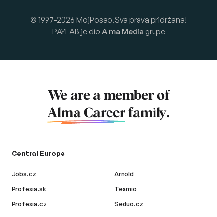
© 1997-2026 MojPosao.Sva prava pridržana!
PAYLAB je dio
Alma Media
grupe
We are a member of
Alma Career
family.
Central Europe
Jobs.cz
Arnold
Profesia.sk
Teamio
Profesia.cz
Seduo.cz