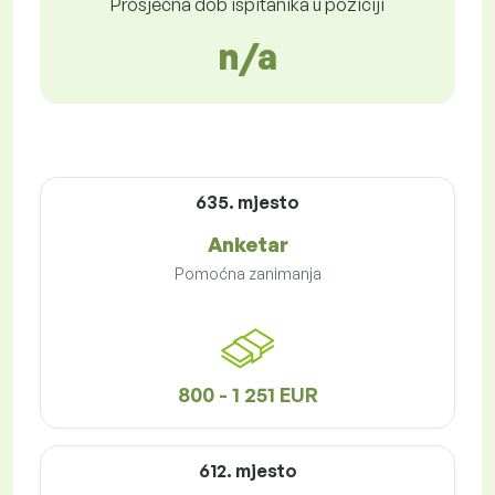
Prosječna dob ispitanika u poziciji
n/a
635. mjesto
Anketar
Pomoćna zanimanja
800 - 1 251 EUR
612. mjesto