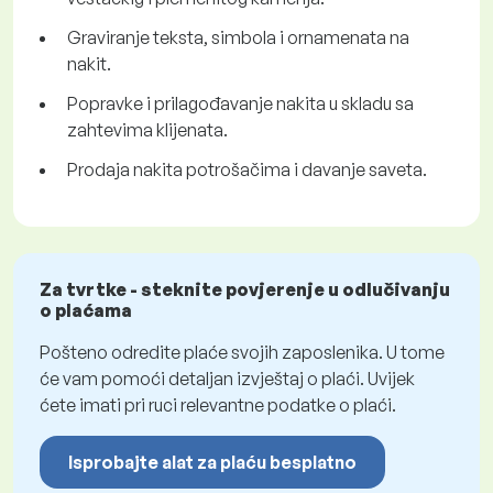
Graviranje teksta, simbola i ornamenata na
nakit.
Popravke i prilagođavanje nakita u skladu sa
zahtevima klijenata.
Prodaja nakita potrošačima i davanje saveta.
Za tvrtke - steknite povjerenje u odlučivanju
o plaćama
Pošteno odredite plaće svojih zaposlenika. U tome
će vam pomoći detaljan izvještaj o plaći. Uvijek
ćete imati pri ruci relevantne podatke o plaći.
Isprobajte alat za plaću besplatno