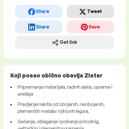
Share
Tweet
Share
Save
Get link
Koji posao obično obavlja Zlatar
Pripremanje materijala, radnih alata, opreme i
uređaja
Pravljenje nakita od obojenih, neobojenih,
plemenitih metala i njihovih legura.
Sečenje, oblaganje i poliranje prirodnig,
veštačkig i plemenitog kamenja.