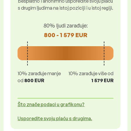
Besplatno i anonimno usporedite svoju plaću
s drugim ljudima na istoj poziciji i u istoj regiji.
80% ljudi zarađuje:
800 - 1 579 EUR
10% zarađuje manje
10% zarađuje više od
od
800 EUR
1 579 EUR
Što znače podaci u grafikonu?
Usporedite svoju plaću s drugima.