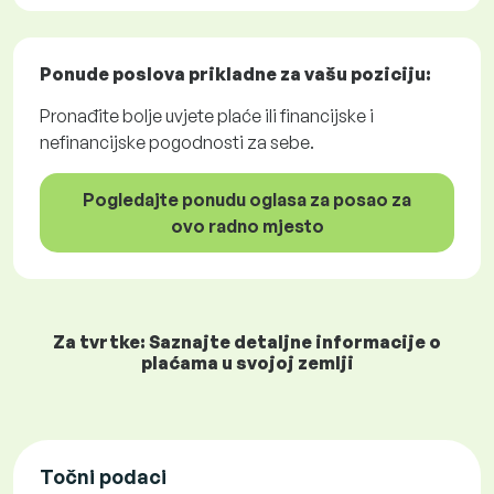
Ponude poslova
prikladne za vašu poziciju:
Pronađite bolje uvjete plaće ili financijske i
nefinancijske pogodnosti za sebe.
Pogledajte ponudu oglasa za posao za
ovo radno mjesto
Za tvrtke: Saznajte detaljne informacije o
plaćama u svojoj zemlji
Točni podaci