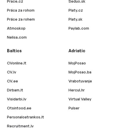
Prace.cz
Seduo.sk
Práca za rohom
Platy.cz
Práce za rohem
Platy.sk
Atmoskop
Paylab.com
Nelisa.com
Baltics
Adriatic
CVonline.lt
MojPosao
CV.lv
MojPosao.ba
CV.ee
Vrabotuvanje
Dirbam.lt
Hercul.hr
Visidarbi.lv
Virtual Valley
Otsintood.ee
Pulser
Personaloatrankos.lt
Recruitment.lv