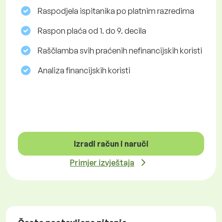
Raspodjela ispitanika po platnim razredima
Raspon plaća od 1. do 9. decila
Raščlamba svih praćenih nefinancijskih koristi
Analiza financijskih koristi
Izradi račun i naruči
Primjer izvještaja