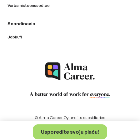
Varbamisteenused.ee
Scandinavia
Jobly.fi
A better world of work for
everyone
.
© Alma Career Oy and its subsidiaries
Usporedite svoju plaću!