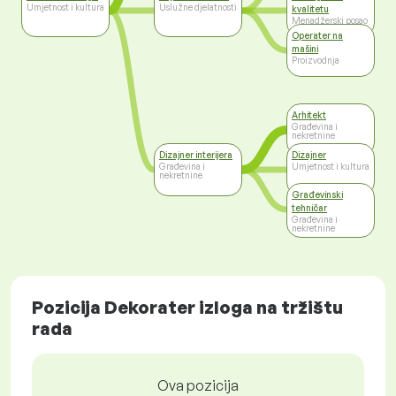
Umjetnost i kultura
Uslužne djelatnosti
kvalitetu
Menadžerski posao
Operater na
mašini
Proizvodnja
Arhitekt
Građevina i
nekretnine
Dizajner interijera
Dizajner
Građevina i
Umjetnost i kultura
nekretnine
Građevinski
tehničar
Građevina i
nekretnine
Pozicija Dekorater izloga na tržištu
rada
Ova pozicija