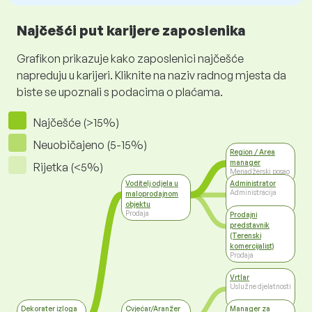
Najčešći put karijere zaposlenika
Grafikon prikazuje kako zaposlenici najčešće
napreduju u karijeri. Kliknite na naziv radnog mjesta da
biste se upoznali s podacima o plaćama.
Najčešće (>15%)
Neuobičajeno (5-15%)
Region / Area
manager
Rijetka (<5%)
Menadžerski posao
Voditelj odjela u
Administrator
Administracija
maloprodajnom
objektu
Prodaja
Prodajni
predstavnik
(Terenski
komercijalist)
Prodaja
Vrtlar
Uslužne djelatnosti
Dekorater izloga
Cvjećar/Aranžer
Manager za