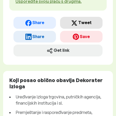
Usporedite svoju plaću s drugima.
Share
Tweet
Share
Save
Get link
Koji posao obično obavlja Dekorater
izloga
Uređivanje izloga trgovina, putničkih agencija,
financijskih institucija i sl.
Premještanje i raspoređivanje predmeta,