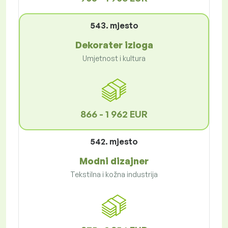
543. mjesto
Dekorater izloga
Umjetnost i kultura
866 - 1 962 EUR
542. mjesto
Modni dizajner
Tekstilna i kožna industrija