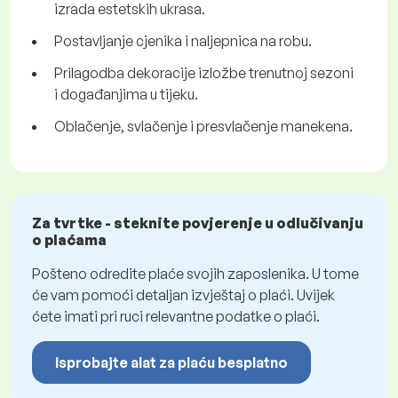
izrada estetskih ukrasa.
Postavljanje cjenika i naljepnica na robu.
Prilagodba dekoracije izložbe trenutnoj sezoni
i događanjima u tijeku.
Oblačenje, svlačenje i presvlačenje manekena.
Za tvrtke - steknite povjerenje u odlučivanju
o plaćama
Pošteno odredite plaće svojih zaposlenika. U tome
će vam pomoći detaljan izvještaj o plaći. Uvijek
ćete imati pri ruci relevantne podatke o plaći.
Isprobajte alat za plaću besplatno