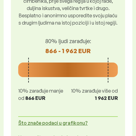
čimbenika, prije svega regija u kojoj rade,
duljina iskustva, veličina tvrtke i drugo.
Besplatno i anonimno usporedite svoju plaću
s drugim ljudima na istoj poziciji i u istoj regiji.
80% ljudi zarađuje:
866 - 1 962 EUR
10% zarađuje manje
10% zarađuje više od
od
866 EUR
1 962 EUR
Što znače podaci u grafikonu?