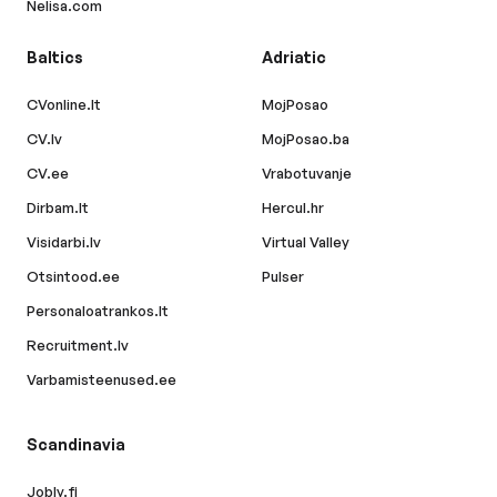
Nelisa.com
Baltics
Adriatic
CVonline.lt
MojPosao
CV.lv
MojPosao.ba
CV.ee
Vrabotuvanje
Dirbam.lt
Hercul.hr
Visidarbi.lv
Virtual Valley
Otsintood.ee
Pulser
Personaloatrankos.lt
Recruitment.lv
Varbamisteenused.ee
Scandinavia
Jobly.fi