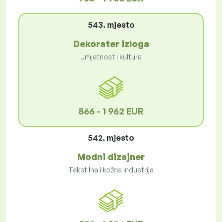
543. mjesto
Dekorater izloga
Umjetnost i kultura
866 - 1 962 EUR
542. mjesto
Modni dizajner
Tekstilna i kožna industrija