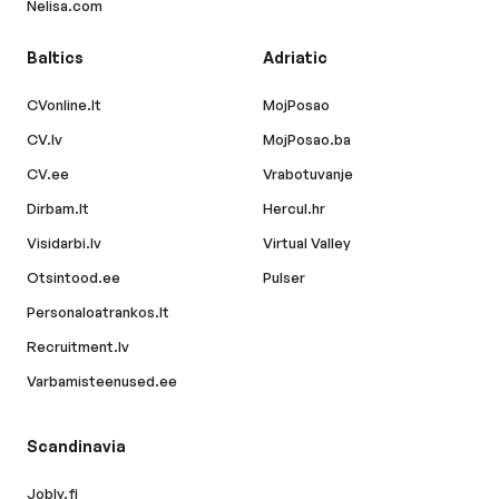
Nelisa.com
Baltics
Adriatic
CVonline.lt
MojPosao
CV.lv
MojPosao.ba
CV.ee
Vrabotuvanje
Dirbam.lt
Hercul.hr
Visidarbi.lv
Virtual Valley
Otsintood.ee
Pulser
Personaloatrankos.lt
Recruitment.lv
Varbamisteenused.ee
Scandinavia
Jobly.fi