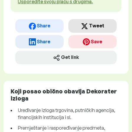
Usporedite svoju plaću s drugima.
Share
Tweet
Share
Save
Get link
Koji posao obično obavlja Dekorater
izloga
Uređivanje izloga trgovina, putničkih agencija,
financijskih institucija i sl.
Premještanje i raspoređivanje predmeta,