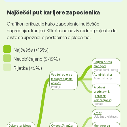
Najčešći put karijere zaposlenika
Grafikon prikazuje kako zaposlenici najčešće
napreduju u karijeri. Kliknite na naziv radnog mjesta da
biste se upoznali s podacima o plaćama.
Najčešće (>15%)
Neuobičajeno (5-15%)
Region / Area
manager
Rijetka (<5%)
Menadžerski posao
Voditelj odjela u
Administrator
Administracija
maloprodajnom
objektu
Prodaja
Prodajni
predstavnik
(Terenski
komercijalist)
Prodaja
Vrtlar
Uslužne djelatnosti
Dekorater izloga
Cvjećar/Aranžer
Manager za