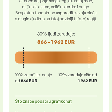
čimbenika, prije svega regija u kojoj rade,
duljina iskustva, veličina tvrtke i drugo.
Besplatno i anonimno usporedite svoju plaću
s drugim ljudima na istoj poziciji i u istoj regiji.
80% ljudi zarađuje:
866 - 1 962 EUR
10% zarađuje manje
10% zarađuje više od
od
866 EUR
1 962 EUR
Što znače podaci u grafikonu?