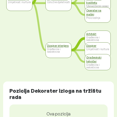
Umjetnost i kultura
Uslužne djelatnosti
kvalitetu
Menadžerski posao
Operater na
mašini
Proizvodnja
Arhitekt
Građevina i
nekretnine
Dizajner interijera
Dizajner
Građevina i
Umjetnost i kultura
nekretnine
Građevinski
tehničar
Građevina i
nekretnine
Pozicija Dekorater izloga na tržištu
rada
Ova pozicija