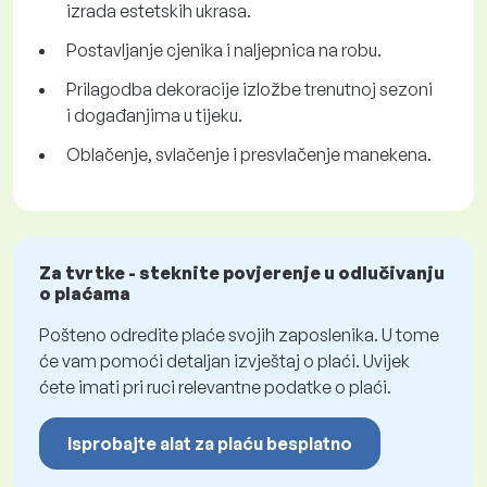
izrada estetskih ukrasa.
Postavljanje cjenika i naljepnica na robu.
Prilagodba dekoracije izložbe trenutnoj sezoni
i događanjima u tijeku.
Oblačenje, svlačenje i presvlačenje manekena.
Za tvrtke - steknite povjerenje u odlučivanju
o plaćama
Pošteno odredite plaće svojih zaposlenika. U tome
će vam pomoći detaljan izvještaj o plaći. Uvijek
ćete imati pri ruci relevantne podatke o plaći.
Isprobajte alat za plaću besplatno