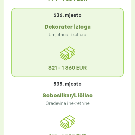
536. mjesto
Dekorater izloga
Umjetnost i kultura
821 - 1 860 EUR
535. mjesto
Soboslikar/Ličilac
Građevina i nekretnine