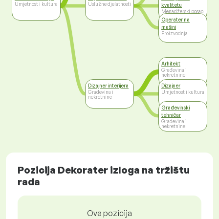
Umjetnost i kultura
Uslužne djelatnosti
kvalitetu
Menadžerski posao
Operater na
mašini
Proizvodnja
Arhitekt
Građevina i
nekretnine
Dizajner interijera
Dizajner
Građevina i
Umjetnost i kultura
nekretnine
Građevinski
tehničar
Građevina i
nekretnine
Pozicija Dekorater izloga na tržištu
rada
Ova pozicija