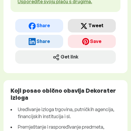
Usporedite svoju plaću s drugima.
Share
Tweet
Share
Save
Get link
Koji posao obično obavlja Dekorater
izloga
Uređivanje izloga trgovina, putničkih agencija,
financijskih institucija i sl.
Premještanje i raspoređivanje predmeta,