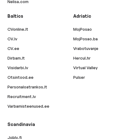
Nelisa.com
Baltics
Adriatic
CVonline.lt
MojPosao
CV.lv
MojPosao.ba
CV.ee
Vrabotuvanje
Dirbam.lt
Hercul.hr
Visidarbi.lv
Virtual Valley
Otsintood.ee
Pulser
Personaloatrankos.lt
Recruitment.lv
Varbamisteenused.ee
Scandinavia
Jobly.fi