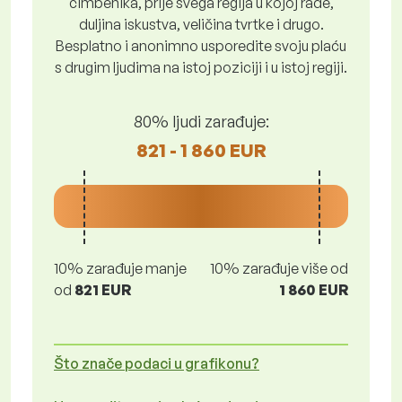
čimbenika, prije svega regija u kojoj rade,
duljina iskustva, veličina tvrtke i drugo.
Besplatno i anonimno usporedite svoju plaću
s drugim ljudima na istoj poziciji i u istoj regiji.
80% ljudi zarađuje:
821 - 1 860 EUR
10% zarađuje manje
10% zarađuje više od
od
821 EUR
1 860 EUR
Što znače podaci u grafikonu?