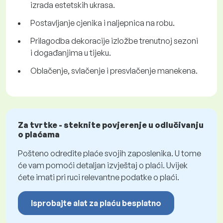
izrada estetskih ukrasa.
Postavljanje cjenika i naljepnica na robu.
Prilagodba dekoracije izložbe trenutnoj sezoni
i događanjima u tijeku.
Oblačenje, svlačenje i presvlačenje manekena.
Za tvrtke - steknite povjerenje u odlučivanju
o plaćama
Pošteno odredite plaće svojih zaposlenika. U tome
će vam pomoći detaljan izvještaj o plaći. Uvijek
ćete imati pri ruci relevantne podatke o plaći.
Isprobajte alat za plaću besplatno