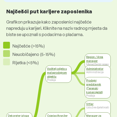
Najčešći put karijere zaposlenika
Grafikon prikazuje kako zaposlenici najčešće
napreduju u karijeri. Kliknite na naziv radnog mjesta da
biste se upoznali s podacima o plaćama.
Najčešće (>15%)
Neuobičajeno (5-15%)
Region / Area
manager
Rijetka (<5%)
Menadžerski posao
Voditelj odjela u
Administrator
Administracija
maloprodajnom
objektu
Prodaja
Prodajni
predstavnik
(Terenski
komercijalist)
Prodaja
Vrtlar
Uslužne djelatnosti
Dekorater izloga
Cvjećar/Aranžer
Manager za