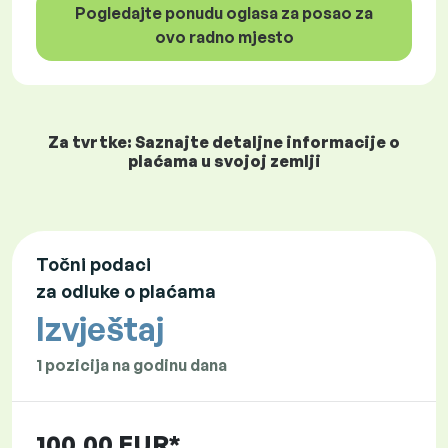
Pogledajte ponudu oglasa za posao za
ovo radno mjesto
Za tvrtke: Saznajte detaljne informacije o
plaćama u svojoj zemlji
Točni podaci
za odluke o plaćama
Izvještaj
1 pozicija na godinu dana
100,00 EUR*