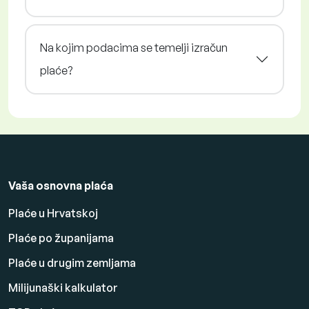
Na kojim podacima se temelji izračun
plaće?
Vaša osnovna plaća
Plaće u Hrvatskoj
Plaće po županijama
Plaće u drugim zemljama
Milijunaški kalkulator