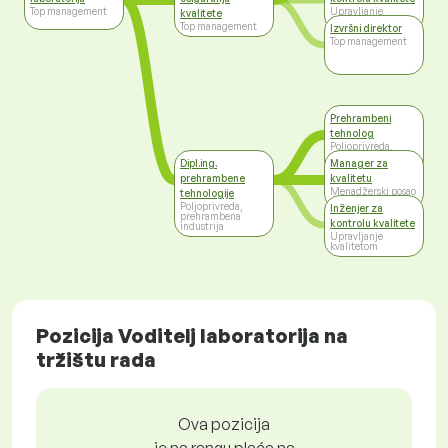
Top management
Upravljanje
kvalitete
kvalitetom
Top management
Izvršni direktor
Top management
Prehrambeni
tehnolog
Poljoprivreda,
prehrambena
Dipl.ing.
Manager za
industrija
prehrambene
kvalitetu
Menadžerski posao
tehnologije
Poljoprivreda,
Inženjer za
prehrambena
kontrolu kvalitete
industrija
Upravljanje
kvalitetom
Pozicija Voditelj laboratorija na
tržištu rada
Ova pozicija