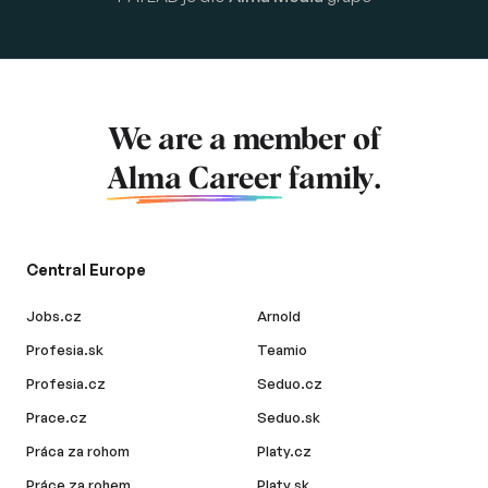
We are a member of
Alma Career
family.
Central Europe
Jobs.cz
Arnold
Profesia.sk
Teamio
Profesia.cz
Seduo.cz
Prace.cz
Seduo.sk
Práca za rohom
Platy.cz
Práce za rohem
Platy.sk