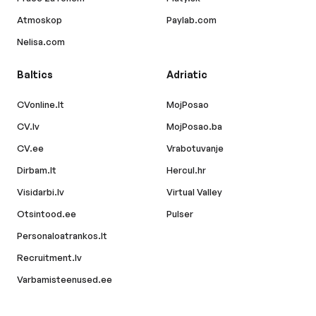
Atmoskop
Paylab.com
Nelisa.com
Baltics
Adriatic
CVonline.lt
MojPosao
CV.lv
MojPosao.ba
CV.ee
Vrabotuvanje
Dirbam.lt
Hercul.hr
Visidarbi.lv
Virtual Valley
Otsintood.ee
Pulser
Personaloatrankos.lt
Recruitment.lv
Varbamisteenused.ee