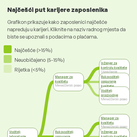
Najčešći put karijere zaposlenika
Grafikon prikazuje kako zaposlenici najčešće
napreduju u karijeri. Kliknite na naziv radnog mjesta da
biste se upoznali s podacima o plaćama.
Najčešće (>15%)
Neuobičajeno (5-15%)
Inženjer za
kontrolu kvalitete
Rijetka (<5%)
Upravljanje
kvalitetom
Manager za
Rukovoditelj
kvalitetu
osiguranja
Menadžerski posao
kvalitete
Top management
Voditelj
proizvodnje
Menadžerski posao
Manager za
kvalitetu
Menadžerski posao
Voditelj
Rukovoditelj
Inženjer za
laboratorija
osiguranja
kontrolu kvalitete