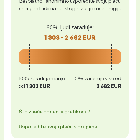
Besplatno i anonimno usporedite svoju plaću
s drugim ljudima na istoj poziciji i u istoj regiji.
80% ljudi zarađuje:
1 303 - 2 682 EUR
10% zarađuje manje
10% zarađuje više od
od
1 303 EUR
2 682 EUR
Što znače podaci u grafikonu?
Usporedite svoju plaću s drugima.