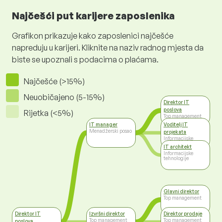
Najčešći put karijere zaposlenika
Grafikon prikazuje kako zaposlenici najčešće
napreduju u karijeri. Kliknite na naziv radnog mjesta da
biste se upoznali s podacima o plaćama.
Najčešće (>15%)
Neuobičajeno (5-15%)
Direktor IT
poslova
Rijetka (<5%)
Top management
IT manager
Voditelj IT
Menadžerski posao
projekata
Informacijske
tehnologije
IT architekt
Informacijske
tehnologije
Glavni direktor
Top management
Direktor IT
Izvršni direktor
Direktor prodaje
Top management
Top management
poslova