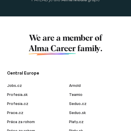
We are a member of
Alma Career
family.
Central Europe
Jobs.cz
Arnold
Profesia.sk
Teamio
Profesia.cz
Seduo.cz
Prace.cz
Seduo.sk
Práca za rohom
Platy.cz
Práce za rohem
Platy.sk