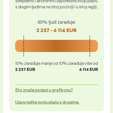
Besplatno i anonimno usporedite svoju plaću
s drugim ljudima na istoj poziciji i u istoj regiji.
80% ljudi zarađuje:
2 237 - 6 114 EUR
10% zarađuje manje od
10% zarađuje više od
2 237 EUR
6 114 EUR
Što znače podaci u grafikonu?
Usporedite svoju plaću s drugima.