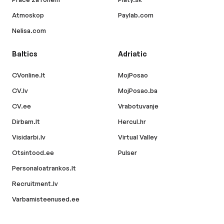
Atmoskop
Paylab.com
Nelisa.com
Baltics
Adriatic
CVonline.lt
MojPosao
CV.lv
MojPosao.ba
CV.ee
Vrabotuvanje
Dirbam.lt
Hercul.hr
Visidarbi.lv
Virtual Valley
Otsintood.ee
Pulser
Personaloatrankos.lt
Recruitment.lv
Varbamisteenused.ee