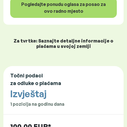
Pogledajte ponudu oglasa za posao za
ovo radno mjesto
Za tvrtke: Saznajte detaljne informacije o
plaćama u svojoj zemlji
Točni podaci
za odluke o plaćama
Izvještaj
1 pozicija na godinu dana
100,00 EUR*