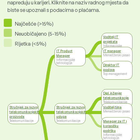
napreduju u karijeri. Kliknite na naziv radnog mjesta da
biste se upoznali s podacima o plaćama.
Najčešće (>15%)
Neuobičajeno (5-15%)
Voditelj IT
projekata
Rijetka (<5%)
Informacijske
tehnologije
IT Product
IT manager
Menadžerski posao
Manager
Informacijske
tehnologije
Direktor IT
poslova
Top management
Dipl. inženjer
telekomunikacija
Telekomunikacije
Stručnjak za razvoj
Stručnjak za razvoj
Voditelj tima
Menadžerski posao
telekomunikacijskih
telekomunikacijskih
proizvoda
usluga
Telekomunikacije
Telekomunikacije
Manager za IT i
korisničku
podršku
Informacijske
tehnologije