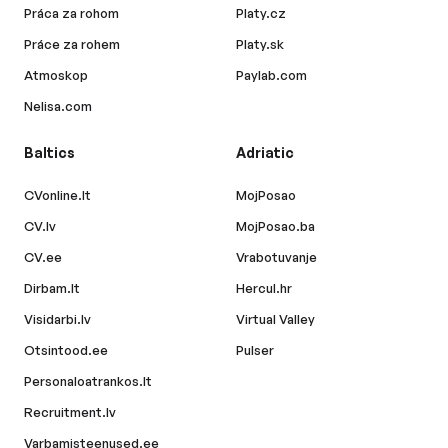
Práca za rohom
Platy.cz
Práce za rohem
Platy.sk
Atmoskop
Paylab.com
Nelisa.com
Baltics
Adriatic
CVonline.lt
MojPosao
CV.lv
MojPosao.ba
CV.ee
Vrabotuvanje
Dirbam.lt
Hercul.hr
Visidarbi.lv
Virtual Valley
Otsintood.ee
Pulser
Personaloatrankos.lt
Recruitment.lv
Varbamisteenused.ee