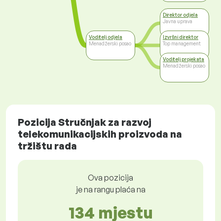
Direktor odjela
Javna uprava
Voditelj odjela
Izvršni direktor
Menadžerski posao
Top management
Voditelj projekata
Menadžerski posao
Pozicija Stručnjak za razvoj
telekomunikacijskih proizvoda na
tržištu rada
Ova pozicija
je na rangu plaća na
134 mjestu