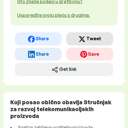
Što znače podaci u grafikonu?
Usporedite svoju plaću s drugima.
Share
Tweet
Share
Save
Get link
Koji posao obično obavlja Stručnjak
za razvoj telekomunikacijskih
proizvoda
Analiza zahtjeva voditelja proizvoda.