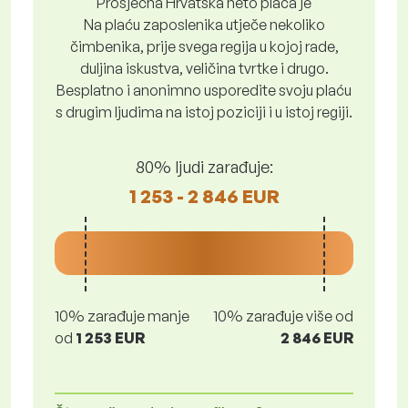
Prosječna Hrvatska neto plaća je
Na plaću zaposlenika utječe nekoliko
čimbenika, prije svega regija u kojoj rade,
duljina iskustva, veličina tvrtke i drugo.
Besplatno i anonimno usporedite svoju plaću
s drugim ljudima na istoj poziciji i u istoj regiji.
80% ljudi zarađuje:
1 253 - 2 846 EUR
10% zarađuje manje
10% zarađuje više od
od
1 253 EUR
2 846 EUR