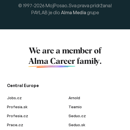
© 1997-2026 MojPosao.Sva prava pridržana!
PAYLAB je dio
Alma Media
grupe
We are a member of
Alma Career
family.
Central Europe
Jobs.cz
Arnold
Profesia.sk
Teamio
Profesia.cz
Seduo.cz
Prace.cz
Seduo.sk