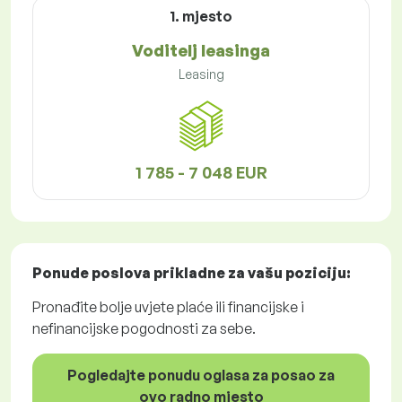
1. mjesto
Voditelj leasinga
Leasing
1 785 - 7 048 EUR
Ponude poslova
prikladne za vašu poziciju:
Pronađite bolje uvjete plaće ili financijske i
nefinancijske pogodnosti za sebe.
Pogledajte ponudu oglasa za posao za
ovo radno mjesto