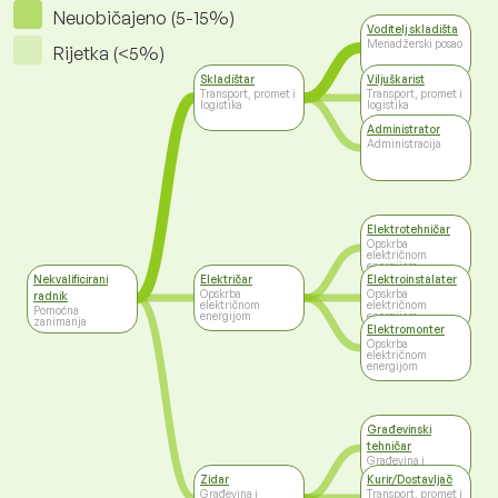
Neuobičajeno (5-15%)
Voditelj skladišta
Menadžerski posao
Rijetka (<5%)
Skladištar
Viljuškarist
Transport, promet i
Transport, promet i
logistika
logistika
Administrator
Administracija
Elektrotehničar
Opskrba
električnom
energijom
Nekvalificirani
Električar
Elektroinstalater
Opskrba
Opskrba
radnik
električnom
električnom
Pomoćna
energijom
energijom
zanimanja
Elektromonter
Opskrba
električnom
energijom
Građevinski
tehničar
Građevina i
nekretnine
Zidar
Kurir/Dostavljač
Građevina i
Transport, promet i