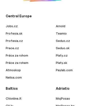
Central Europe
Jobs.cz
Arnold
Profesia.sk
Teamio
Profesia.cz
Seduo.cz
Prace.cz
Seduo.sk
Práca za rohom
Platy.cz
Práce za rohem
Platy.sk
Atmoskop
Paylab.com
Nelisa.com
Baltics
Adriatic
CVonline.lt
MojPosao
CV.lv
MojPosao.ba