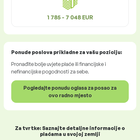
1 785 - 7 048 EUR
Ponude poslova
prikladne za vašu poziciju:
Pronađite bolje uvjete plaće ili financijske i
nefinancijske pogodnosti za sebe.
Pogledajte ponudu oglasa za posao za
ovo radno mjesto
Za tvrtke: Saznajte detaljne informacije o
plaćama u svojoj zemlji