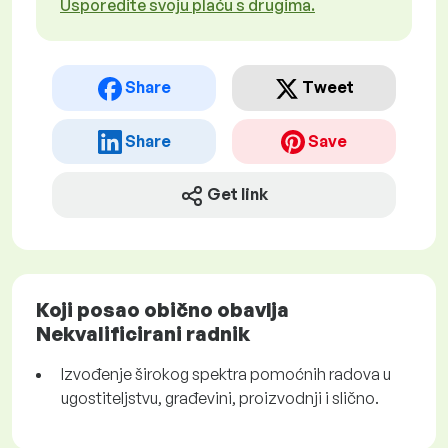
Usporedite svoju plaću s drugima.
Share
Tweet
Share
Save
Get link
Koji posao obično obavlja
Nekvalificirani radnik
Izvođenje širokog spektra pomoćnih radova u
ugostiteljstvu, građevini, proizvodnji i slično.