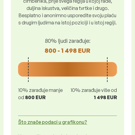
čimbenika, prije svega regija u kojoj rade,
duljina iskustva, veličina tvrtke i drugo.
Besplatno i anonimno usporedite svoju plaću
s drugim ljudima na istoj poziciji i u istoj regiji.
80% ljudi zarađuje:
800 - 1 498 EUR
10% zarađuje manje
10% zarađuje više od
od
800 EUR
1 498 EUR
Što znače podaci u grafikonu?