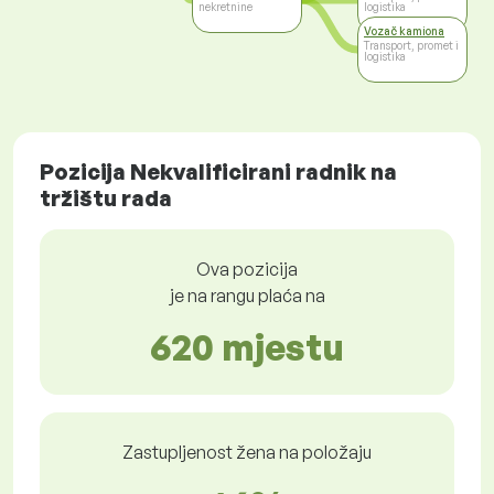
nekretnine
logistika
Vozač kamiona
Transport, promet i
logistika
Pozicija Nekvalificirani radnik na
tržištu rada
Ova pozicija
je na rangu plaća na
620 mjestu
Zastupljenost žena na položaju