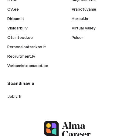
CV.ee
Vrabotuvanje
Dirbam.lt
Hercul.hr
Visidarbi.lv
Virtual Valley
Otsintood.ee
Pulser
Personaloatrankos.lt
Recruitment.lv
Varbamisteenused.ee
Scandinavia
Jobly.fi