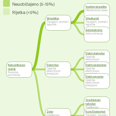
Neuobičajeno (5-15%)
Voditelj skladišta
Menadžerski posao
Rijetka (<5%)
Skladištar
Viljuškarist
Transport, promet i
Transport, promet i
logistika
logistika
Administrator
Administracija
Elektrotehničar
Opskrba
električnom
energijom
Nekvalificirani
Električar
Elektroinstalater
Opskrba
Opskrba
radnik
električnom
električnom
Pomoćna
energijom
energijom
zanimanja
Elektromonter
Opskrba
električnom
energijom
Građevinski
tehničar
Građevina i
nekretnine
Zidar
Kurir/Dostavljač
Građevina i
Transport, promet i