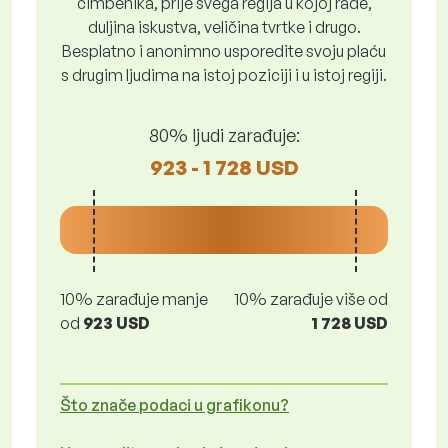
čimbenika, prije svega regija u kojoj rade,
duljina iskustva, veličina tvrtke i drugo.
Besplatno i anonimno usporedite svoju plaću
s drugim ljudima na istoj poziciji i u istoj regiji.
80% ljudi zarađuje:
923 - 1 728 USD
10% zarađuje manje
10% zarađuje više od
od
923 USD
1 728 USD
Što znače podaci u grafikonu?