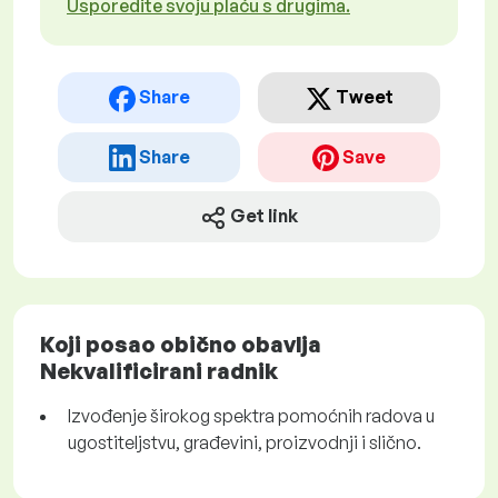
Usporedite svoju plaću s drugima.
Share
Tweet
Share
Save
Get link
Koji posao obično obavlja
Nekvalificirani radnik
Izvođenje širokog spektra pomoćnih radova u
ugostiteljstvu, građevini, proizvodnji i slično.