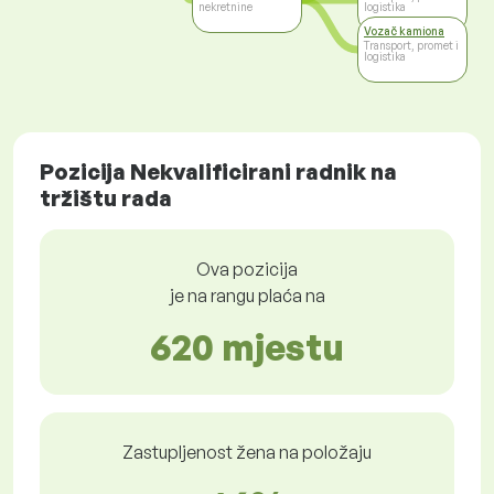
nekretnine
logistika
Vozač kamiona
Transport, promet i
logistika
Pozicija Nekvalificirani radnik na
tržištu rada
Ova pozicija
je na rangu plaća na
620 mjestu
Zastupljenost žena na položaju