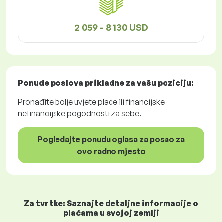
2 059 - 8 130 USD
Ponude poslova
prikladne za vašu poziciju:
Pronađite bolje uvjete plaće ili financijske i
nefinancijske pogodnosti za sebe.
Pogledajte ponudu oglasa za posao za
ovo radno mjesto
Za tvrtke: Saznajte detaljne informacije o
plaćama u svojoj zemlji