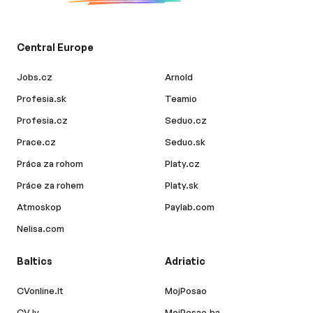
Central Europe
Jobs.cz
Arnold
Profesia.sk
Teamio
Profesia.cz
Seduo.cz
Prace.cz
Seduo.sk
Práca za rohom
Platy.cz
Práce za rohem
Platy.sk
Atmoskop
Paylab.com
Nelisa.com
Baltics
Adriatic
CVonline.lt
MojPosao
CV.lv
MojPosao.ba