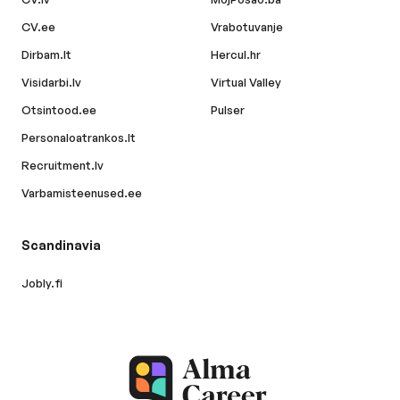
CV.ee
Vrabotuvanje
Dirbam.lt
Hercul.hr
Visidarbi.lv
Virtual Valley
Otsintood.ee
Pulser
Personaloatrankos.lt
Recruitment.lv
Varbamisteenused.ee
Scandinavia
Jobly.fi