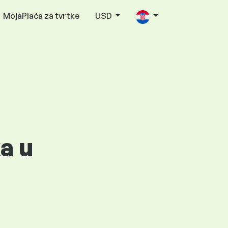
MojaPlaća za tvrtke
USD
ka u