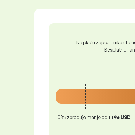
Na plaću zaposlenika utječe 
Besplatno i ano
10% zarađuje manje od
1 196 USD