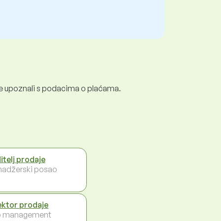
e se upoznali s podacima o plaćama.
itelj prodaje
adžerski posao
ektor prodaje
p management