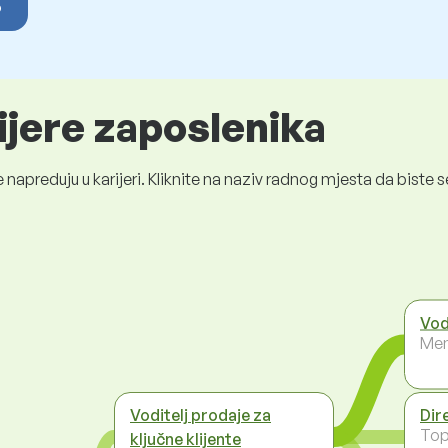
o
ijere zaposlenika
 napreduju u karijeri. Kliknite na naziv radnog mjesta da bist
Vod
Men
Voditelj prodaje za
Dir
To
ključne klijente