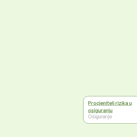
Procjenitelj rizika u
osiguranju
Osiguranje