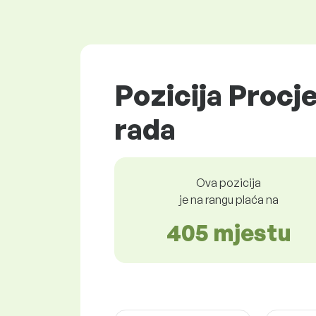
Pozicija Procje
rada
Ova pozicija
je na rangu plaća na
405 mjestu