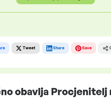
are
Tweet
Share
Save
no obavlja Procjenitelj 