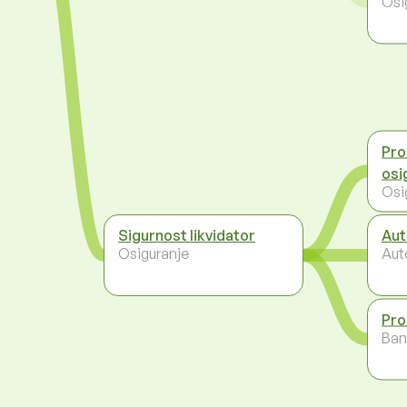
Osi
Proc
osi
Osi
Sigurnost likvidator
Aut
Osiguranje
Aut
Pro
Ban