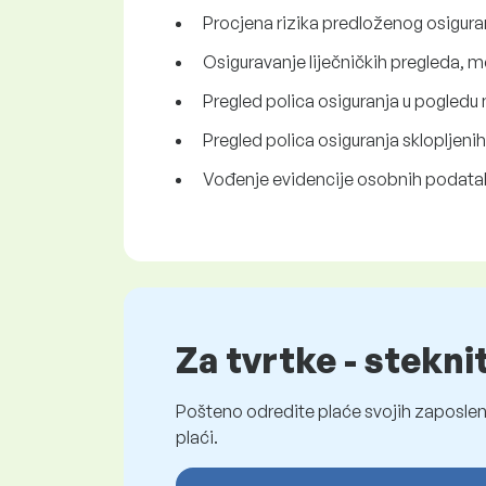
Procjena rizika predloženog osiguran
Osiguravanje liječničkih pregleda, m
Pregled polica osiguranja u pogledu n
Pregled polica osiguranja sklopljeni
Vođenje evidencije osobnih podataka 
Za tvrtke - stekni
Pošteno odredite plaće svojih zaposleni
plaći.