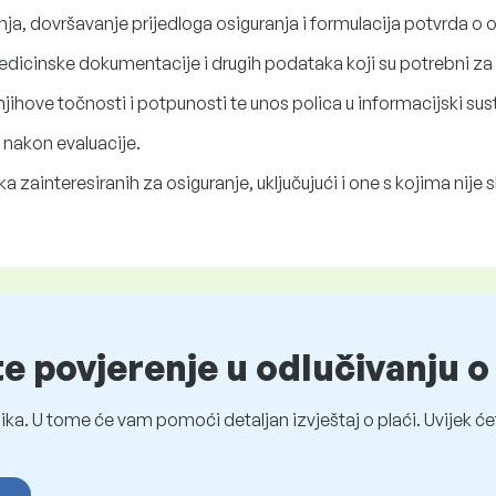
ja, dovršavanje prijedloga osiguranja i formulacija potvrda o o
edicinske dokumentacije i drugih podataka koji su potrebni za c
jihove točnosti i potpunosti te unos polica u informacijski sus
h nakon evaluacije.
zainteresiranih za osiguranje, uključujući i one s kojima nije s
te povjerenje u odlučivanju 
ka. U tome će vam pomoći detaljan izvještaj o plaći. Uvijek ćet