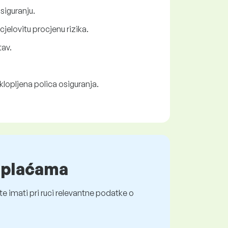
siguranju.
jelovitu procjenu rizika.
tav.
klopljena polica osiguranja.
o plaćama
e imati pri ruci relevantne podatke o