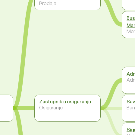
Prodaja
Bus
Ma
Men
Adm
Adm
Zastupnik u osiguranju
Sav
Osiguranje
Ban
Sig