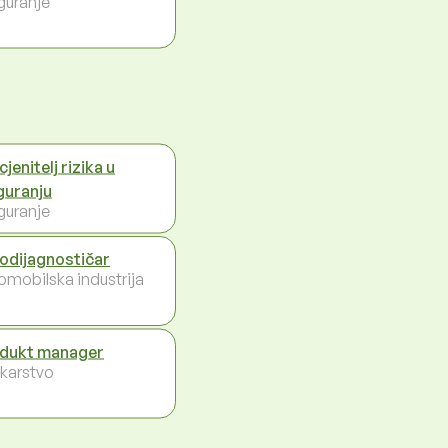
guranje
jenitelj rizika u
guranju
guranje
odijagnostičar
omobilska industrija
dukt manager
karstvo