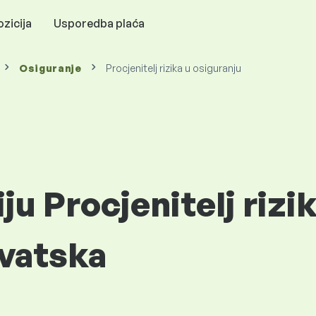
zicija
Usporedba plaća
Osiguranje
Procjenitelj rizika u osiguranju
ju Procjenitelj rizi
rvatska