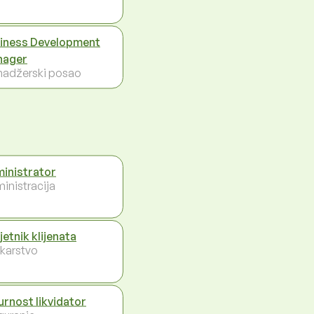
iness Development
nager
adžerski posao
inistrator
inistracija
jetnik klijenata
karstvo
urnost likvidator