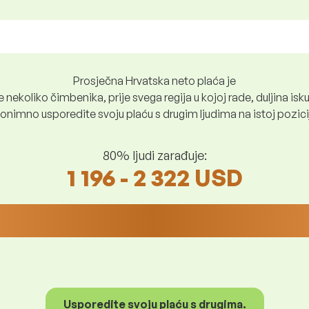
Prosječna Hrvatska neto plaća je
nekoliko čimbenika, prije svega regija u kojoj rade, duljina iskus
nimno usporedite svoju plaću s drugim ljudima na istoj poziciji i
80% ljudi zarađuje:
1 196 - 2 322 USD
Usporedite svoju plaću s drugima.