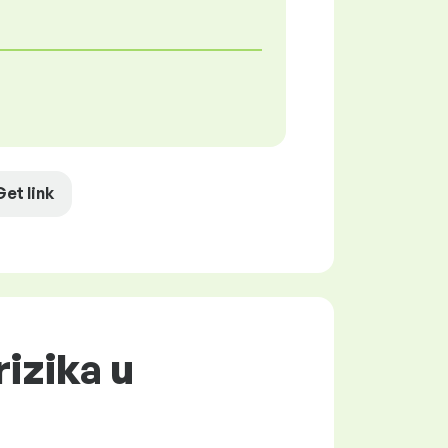
Get link
rizika u