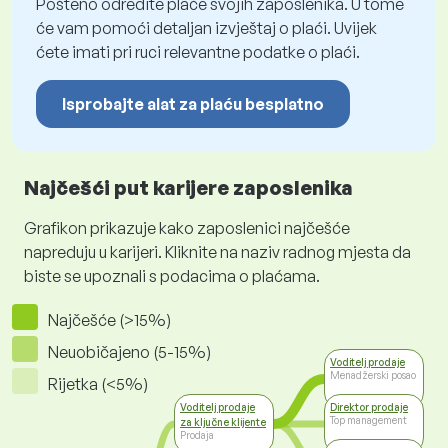
Pošteno odredite plaće svojih zaposlenika. U tome
će vam pomoći detaljan izvještaj o plaći. Uvijek
ćete imati pri ruci relevantne podatke o plaći.
Isprobajte alat za plaću besplatno
Najčešći put karijere zaposlenika
Grafikon prikazuje kako zaposlenici najčešće
napreduju u karijeri. Kliknite na naziv radnog mjesta da
biste se upoznali s podacima o plaćama.
Najčešće (>15%)
Neuobičajeno (5-15%)
Voditelj prodaje
Menadžerski posao
Rijetka (<5%)
Voditelj prodaje
Direktor prodaje
Top management
za ključne klijente
Prodaja