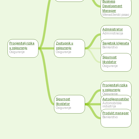
Business
Development
Manager
Menadžerski posao
Administrator
Administracija
Procjenitelj rizika
Zastupnik u
Savjetnik klijenata
Bankarstvo
u osiguranju
osiguranju
Osiguranje
Osiguranje
Sigurnost
likvidator
Osiguranje
Procjenitelj rizika
u osiguranju
Osiguranje
Sigurnost
Autodijagnostičar
Automobilska
likvidator
industrija
Osiguranje
Produkt manager
Bankarstvo