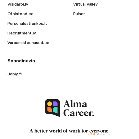
Visidarbi.lv
Virtual Valley
Otsintood.ee
Pulser
Personaloatrankos.lt
Recruitment.lv
Varbamisteenused.ee
Scandinavia
Jobly.fi
A better world of work for
everyone
.