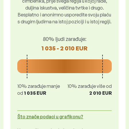
čimbenika, prije svega regija u kojoj rade,
duljina iskustva, veličina tvrtke i drugo.
Besplatno i anonimno usporedite svoju plaću
s drugim ljudima na istoj poziciji i u istoj regiji.
80% ljudi zarađuje:
1 035 - 2 010 EUR
10% zarađuje manje
10% zarađuje više od
od
1 035 EUR
2 010 EUR
Što znače podaci u grafikonu?