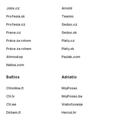
Jobs.cz
Arnold
Profesia.sk
Teamio
Profesia.cz
Seduo.cz
Prace.cz
Seduo.sk
Práca za rohom
Platy.cz
Práce za rohem
Platy.sk
Atmoskop
Paylab.com
Nelisa.com
Baltics
Adriatic
CVonline.lt
MojPosao
CV.lv
MojPosao.ba
CV.ee
Vrabotuvanje
Dirbam.lt
Hercul.hr