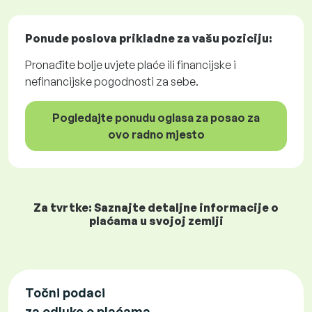
Ponude poslova
prikladne za vašu poziciju:
Pronađite bolje uvjete plaće ili financijske i
nefinancijske pogodnosti za sebe.
Pogledajte ponudu oglasa za posao za
ovo radno mjesto
Za tvrtke: Saznajte detaljne informacije o
plaćama u svojoj zemlji
Točni podaci
za odluke o plaćama