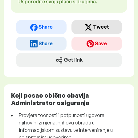
Usporedite svoju plaću s drugima.
Share
Tweet
Share
Save
Get link
Koji posao obično obavlja
Administrator osiguranja
Provjera točnosti i potpunosti ugovora i
njihovih izmjena, njihova obrada u
informacijskom sustavu te interveniranje u
neispravnim ugovorima.