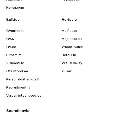
Nelisa.com
Baltics
Adriatic
CVonline.lt
MojPosao
CV.lv
MojPosao.ba
CV.ee
Vrabotuvanje
Dirbam.lt
Hercul.hr
Visidarbi.lv
Virtual Valley
Otsintood.ee
Pulser
Personaloatrankos.lt
Recruitment.lv
Varbamisteenused.ee
Scandinavia