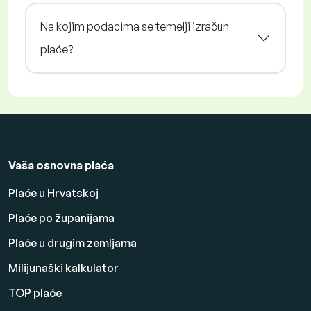
Na kojim podacima se temelji izračun
plaće?
Vaša osnovna plaća
Plaće u Hrvatskoj
Plaće po županijama
Plaće u drugim zemljama
Milijunaški kalkulator
TOP plaće