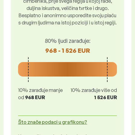
čimbenika, prije svega regija u kojoj rade,
duljina iskustva, veličina tvrtke i drugo.
Besplatno i anonimno usporedite svoju plaću
s drugim ljudima na istoj poziciji i u istoj regiji.
80% ljudi zarađuje:
968 - 1 526 EUR
10% zarađuje manje
10% zarađuje više od
od
968 EUR
1 526 EUR
Što znače podaci u grafikonu?