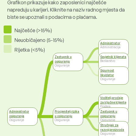
Grafikon prikazuje kako zaposlenici najčešće
napreduju u karijeri. Kliknite na naziv radnog mjesta da
biste se upoznali s podacima o plaćama.
Najčešće (>15%)
Neuobičajeno (5-15%)
Administrator
Administracija
Rijetka (<5%)
Zastupnik u
Savjetnik klijenata
Bankarstvo
osiguranju
Osiguranje
Sigurnost
likvidator
Osiguranje
Voditelj prodaje
za ključne klijente
Prodaja
Administrator
Procjenitelj rizika
Zastupnik u
osiguranja
u osiguranju
osiguranju
Osiguranje
Osiguranje
Osiguranje
Stručnjak za
razvoj proizvoda
Osiguranje