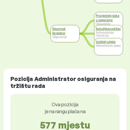
Procjenitelj rizika
u osiguranju
Osiguranje
Sigurnost
Autodijagnostičar
Automobilska
likvidator
industrija
Osiguranje
Voditelj odjela
Menadžerski posao
Pozicija Administrator osiguranja na
tržištu rada
Ova pozicija
je na rangu plaća na
577 mjestu