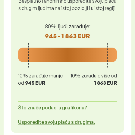
Besplatno i anonimno usporedite svoju plaću
s drugim ljudima na istoj poziciji i u istoj regiji.
80% ljudi zarađuje:
945 - 1 863 EUR
10% zarađuje manje
10% zarađuje više od
od
945 EUR
1 863 EUR
Što znače podaci u grafikonu?
Usporedite svoju plaću s drugima.