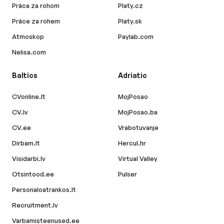
Práca za rohom
Platy.cz
Práce za rohem
Platy.sk
Atmoskop
Paylab.com
Nelisa.com
Baltics
Adriatic
CVonline.lt
MojPosao
CV.lv
MojPosao.ba
CV.ee
Vrabotuvanje
Dirbam.lt
Hercul.hr
Visidarbi.lv
Virtual Valley
Otsintood.ee
Pulser
Personaloatrankos.lt
Recruitment.lv
Varbamisteenused.ee