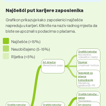
Najčešći put karijere zaposlenika
Grafikon prikazuje kako zaposlenici najčešće
napreduju u karijeri. Kliknite na naziv radnog mjesta da
biste se upoznali s podacima o plaćama.
Najčešće (>15%)
Neuobičajeno (5-15%)
Grafički tehničar
Novinarstvo,
Rijetka (<5%)
izdavaštvo i mediji
Art director
Dizajner
Menadžerski posao
Umjetnost i kultura
Specijalist za
interne
komunikacije
Marketing,
oglašavanje i PR
Grafički tehničar -
senior
Novinarstvo,
izdavaštvo i mediji
Grafički tehničar -
Grafički tehničar
Art director