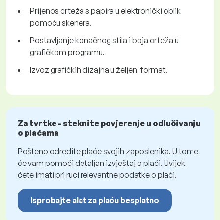
Prijenos crteža s papira u elektronički oblik
pomoću skenera.
Postavljanje konačnog stila i boja crteža u
grafičkom programu.
Izvoz grafičkih dizajna u željeni format.
Za tvrtke - steknite povjerenje u odlučivanju
o plaćama
Pošteno odredite plaće svojih zaposlenika. U tome
će vam pomoći detaljan izvještaj o plaći. Uvijek
ćete imati pri ruci relevantne podatke o plaći.
Isprobajte alat za plaću besplatno