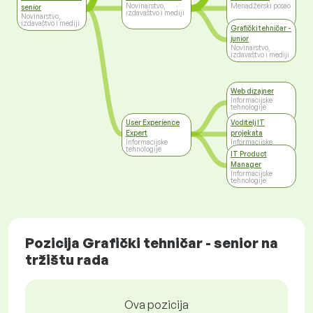
Novinarstvo,
Menadžerski posao
senior
izdavaštvo i mediji
Novinarstvo,
izdavaštvo i mediji
Grafički tehničar -
junior
Novinarstvo,
izdavaštvo i mediji
Web dizajner
Informacijske
tehnologije
User Experience
Voditelj IT
Expert
projekata
Informacijske
Informacijske
tehnologije
tehnologije
IT Product
Manager
Informacijske
tehnologije
Pozicija Grafički tehničar - senior na
tržištu rada
Ova pozicija