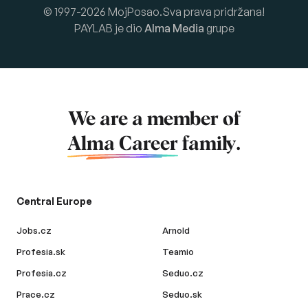
© 1997-2026 MojPosao.Sva prava pridržana!
PAYLAB je dio
Alma Media
grupe
We are a member of
Alma Career
family.
Central Europe
Jobs.cz
Arnold
Profesia.sk
Teamio
Profesia.cz
Seduo.cz
Prace.cz
Seduo.sk