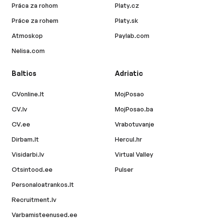
Práca za rohom
Platy.cz
Práce za rohem
Platy.sk
Atmoskop
Paylab.com
Nelisa.com
Baltics
Adriatic
CVonline.lt
MojPosao
CV.lv
MojPosao.ba
CV.ee
Vrabotuvanje
Dirbam.lt
Hercul.hr
Visidarbi.lv
Virtual Valley
Otsintood.ee
Pulser
Personaloatrankos.lt
Recruitment.lv
Varbamisteenused.ee