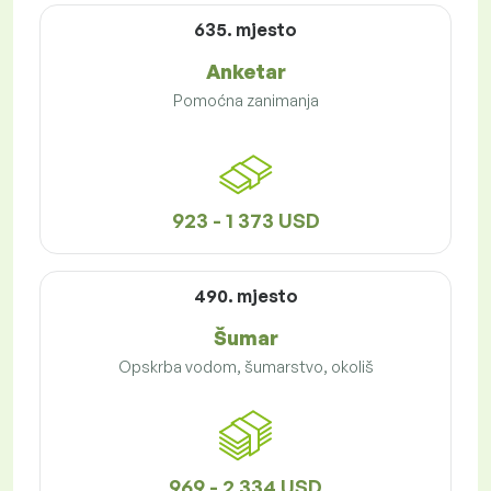
635. mjesto
Anketar
Pomoćna zanimanja
923 - 1 373 USD
490. mjesto
Šumar
Opskrba vodom, šumarstvo, okoliš
969 - 2 334 USD