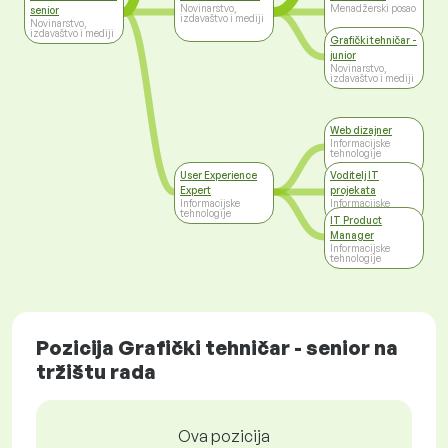
Novinarstvo,
Menadžerski posao
senior
izdavaštvo i mediji
Novinarstvo,
izdavaštvo i mediji
Grafički tehničar -
junior
Novinarstvo,
izdavaštvo i mediji
Web dizajner
Informacijske
tehnologije
User Experience
Voditelj IT
Expert
projekata
Informacijske
Informacijske
tehnologije
tehnologije
IT Product
Manager
Informacijske
tehnologije
Pozicija Grafički tehničar - senior na
tržištu rada
Ova pozicija