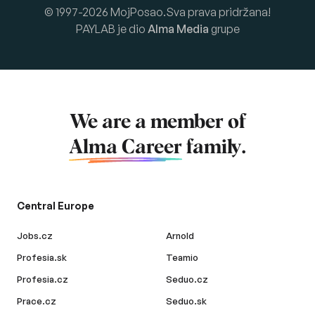
© 1997-2026 MojPosao.Sva prava pridržana!
PAYLAB je dio
Alma Media
grupe
We are a member of
Alma Career
family.
Central Europe
Jobs.cz
Arnold
Profesia.sk
Teamio
Profesia.cz
Seduo.cz
Prace.cz
Seduo.sk