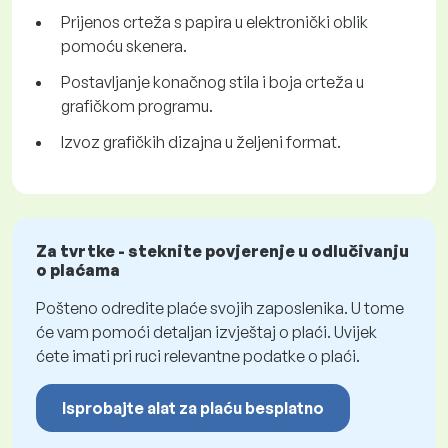
Prijenos crteža s papira u elektronički oblik
pomoću skenera.
Postavljanje konačnog stila i boja crteža u
grafičkom programu.
Izvoz grafičkih dizajna u željeni format.
Za tvrtke - steknite povjerenje u odlučivanju
o plaćama
Pošteno odredite plaće svojih zaposlenika. U tome
će vam pomoći detaljan izvještaj o plaći. Uvijek
ćete imati pri ruci relevantne podatke o plaći.
Isprobajte alat za plaću besplatno