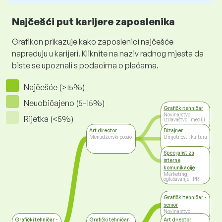
Najčešći put karijere zaposlenika
Grafikon prikazuje kako zaposlenici najčešće
napreduju u karijeri. Kliknite na naziv radnog mjesta da
biste se upoznali s podacima o plaćama.
Najčešće (>15%)
Neuobičajeno (5-15%)
Grafički tehničar
Novinarstvo,
Rijetka (<5%)
izdavaštvo i mediji
Art director
Dizajner
Menadžerski posao
Umjetnost i kultura
Specijalist za
interne
komunikacije
Marketing,
oglašavanje i PR
Grafički tehničar -
senior
Novinarstvo,
izdavaštvo i mediji
Grafički tehničar -
Grafički tehničar
Art director