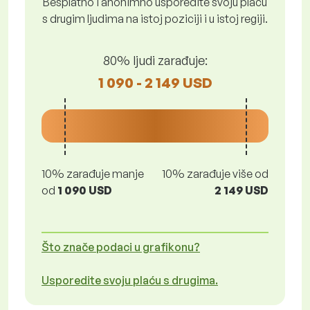
Besplatno i anonimno usporedite svoju plaću
s drugim ljudima na istoj poziciji i u istoj regiji.
80% ljudi zarađuje:
1 090 - 2 149 USD
10% zarađuje manje
10% zarađuje više od
od
1 090 USD
2 149 USD
Što znače podaci u grafikonu?
Usporedite svoju plaću s drugima.