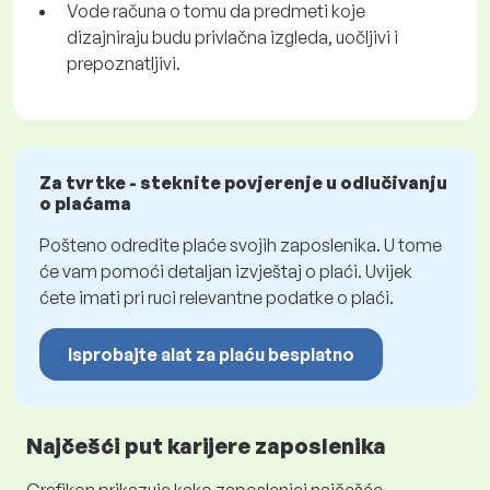
Vode računa o tomu da predmeti koje
dizajniraju budu privlačna izgleda, uočljivi i
prepoznatljivi.
Za tvrtke - steknite povjerenje u odlučivanju
o plaćama
Pošteno odredite plaće svojih zaposlenika. U tome
će vam pomoći detaljan izvještaj o plaći. Uvijek
ćete imati pri ruci relevantne podatke o plaći.
Isprobajte alat za plaću besplatno
Najčešći put karijere zaposlenika