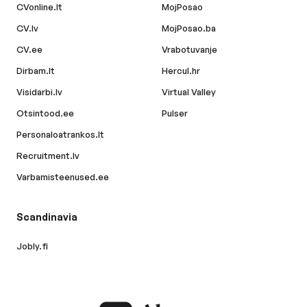
CVonline.lt
MojPosao
CV.lv
MojPosao.ba
CV.ee
Vrabotuvanje
Dirbam.lt
Hercul.hr
Visidarbi.lv
Virtual Valley
Otsintood.ee
Pulser
Personaloatrankos.lt
Recruitment.lv
Varbamisteenused.ee
Scandinavia
Jobly.fi