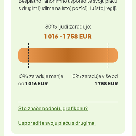
Besplatno i anonimno usporedite svoju plaću
s drugim ljudima na istoj poziciji i u istoj regiji.
80% ljudi zarađuje:
1 016 - 1 758 EUR
10% zarađuje manje
10% zarađuje više od
od
1 016 EUR
1 758 EUR
Što znače podaci u grafikonu?
Usporedite svoju plaću s drugima.