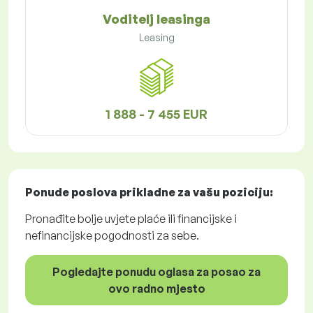
Voditelj leasinga
Leasing
1 888 - 7 455 EUR
Ponude poslova
prikladne za vašu poziciju:
Pronađite bolje uvjete plaće ili financijske i
nefinancijske pogodnosti za sebe.
Pogledajte ponudu oglasa za posao za
ovo radno mjesto