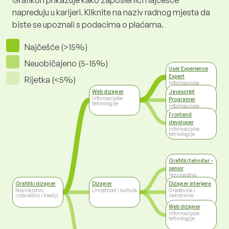
Grafikon prikazuje kako zaposlenici najčešće
napreduju u karijeri. Kliknite na naziv radnog mjesta da
biste se upoznali s podacima o plaćama.
Najčešće (>15%)
Neuobičajeno (5-15%)
User Experience
Expert
Rijetka (<5%)
Informacijske
tehnologije
Web dizajner
Javascript
Informacijske
Programer
tehnologije
Informacijske
tehnologije
Frontend
developer
Informacijske
tehnologije
Grafički tehničar -
senior
Novinarstvo,
izdavaštvo i mediji
Grafički dizajner
Dizajner
Dizajner interijera
Novinarstvo,
Umjetnost i kultura
Građevina i
izdavaštvo i mediji
nekretnine
Web dizajner
Informacijske
tehnologije