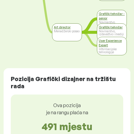
Grafički tehničar -
senior
Novinarstvo,
izdavaštvo i mediji
Art director
Grafički tehničar
Menadžerski posao
Novinarstvo,
izdavaštvo i mediji
User Experience
Expert
Informacijske
tehnologije
Pozicija Grafički dizajner na tržištu
rada
Ova pozicija
je na rangu plaća na
491 mjestu