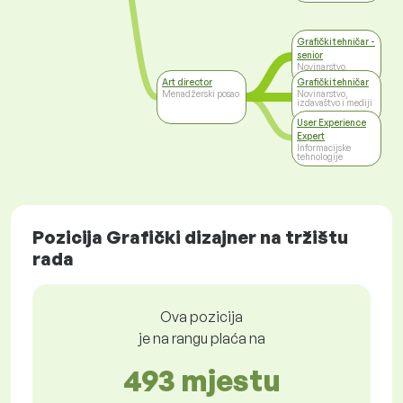
Grafički tehničar -
senior
Novinarstvo,
izdavaštvo i mediji
Art director
Grafički tehničar
Menadžerski posao
Novinarstvo,
izdavaštvo i mediji
User Experience
Expert
Informacijske
tehnologije
Pozicija Grafički dizajner na tržištu
rada
Ova pozicija
je na rangu plaća na
493 mjestu