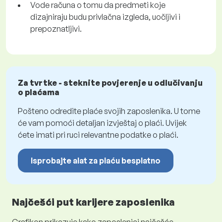
Vode računa o tomu da predmeti koje
dizajniraju budu privlačna izgleda, uočljivi i
prepoznatljivi.
Za tvrtke - steknite povjerenje u odlučivanju
o plaćama
Pošteno odredite plaće svojih zaposlenika. U tome
će vam pomoći detaljan izvještaj o plaći. Uvijek
ćete imati pri ruci relevantne podatke o plaći.
Isprobajte alat za plaću besplatno
Najčešći put karijere zaposlenika