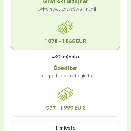
Grafički dizajner
Novinarstvo, izdavaštvo i mediji
1 078 - 1 865 EUR
492. mjesto
Špediter
Transport, promet i logistika
977 - 1 999 EUR
1. mjesto