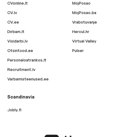
CVonline.lt
MojPosao
CV.lv
MojPosao.ba
CV.ee
Vrabotuvanje
Dirbam.lt
Hercul.hr
Visidarbi.lv
Virtual Valley
Otsintood.ee
Pulser
Personaloatrankos.lt
Recruitment.lv
Varbamisteenused.ee
Scandinavia
Jobly.fi