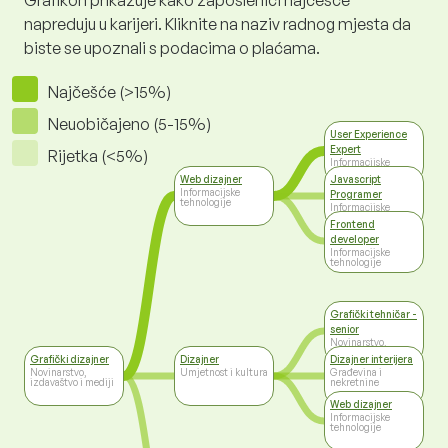
Grafikon prikazuje kako zaposlenici najčešće
napreduju u karijeri. Kliknite na naziv radnog mjesta da
biste se upoznali s podacima o plaćama.
Najčešće (>15%)
Neuobičajeno (5-15%)
User Experience
Expert
Rijetka (<5%)
Informacijske
tehnologije
Web dizajner
Javascript
Informacijske
Programer
tehnologije
Informacijske
tehnologije
Frontend
developer
Informacijske
tehnologije
Grafički tehničar -
senior
Novinarstvo,
izdavaštvo i mediji
Grafički dizajner
Dizajner
Dizajner interijera
Novinarstvo,
Umjetnost i kultura
Građevina i
izdavaštvo i mediji
nekretnine
Web dizajner
Informacijske
tehnologije