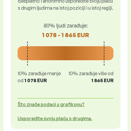
Besplatno i anonimno usporedite svoju plaću
s drugim ljudima na istoj poziciji i u istoj regiji.
80% ljudi zarađuje:
1 078 - 1 865 EUR
10% zarađuje manje
10% zarađuje više od
od
1 078 EUR
1 865 EUR
Što znače podaci u grafikonu?
Usporedite svoju plaću s drugima.