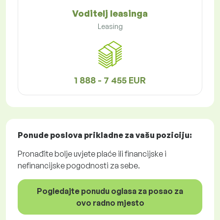
Voditelj leasinga
Leasing
1 888 - 7 455 EUR
Ponude poslova
prikladne za vašu poziciju:
Pronađite bolje uvjete plaće ili financijske i
nefinancijske pogodnosti za sebe.
Pogledajte ponudu oglasa za posao za
ovo radno mjesto