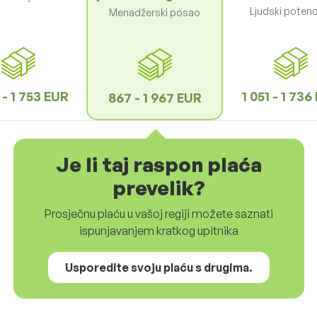
Ljudski potenci
Menadžerski posao
 - 1 753 EUR
1 051 - 1 736
867 - 1 967 EUR
Je li taj raspon plaća
prevelik?
Prosječnu plaću u vašoj regiji možete saznati
ispunjavanjem kratkog upitnika
Usporedite svoju plaću s drugima.