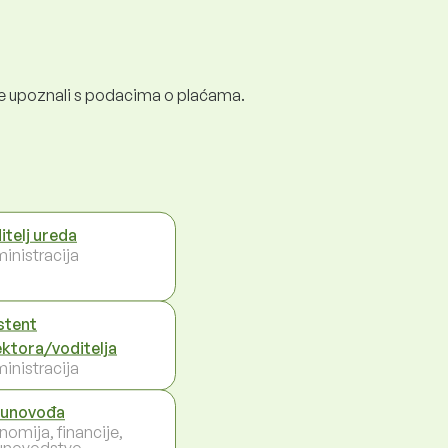
e se upoznali s podacima o plaćama.
itelj ureda
inistracija
stent
ektora/voditelja
inistracija
unovođa
nomija, financije,
unovodstvo