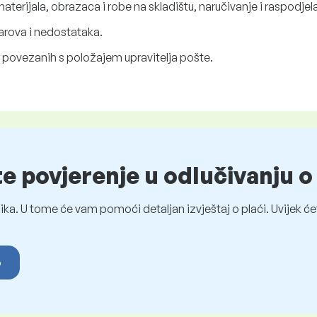
aterijala, obrazaca i robe na skladištu, naručivanje i raspodje
arova i nedostataka.
 povezanih s položajem upravitelja pošte.
te povjerenje u odlučivanju 
ka. U tome će vam pomoći detaljan izvještaj o plaći. Uvijek ćet
o