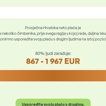
Prosječna Hrvatska neto plaća je
nekoliko čimbenika, prije svega regija u kojoj rade, duljina iskus
nimno usporedite svoju plaću s drugim ljudima na istoj poziciji i
80% ljudi zarađuje:
867 - 1 967 EUR
Usporedite svoju plaću s drugima.