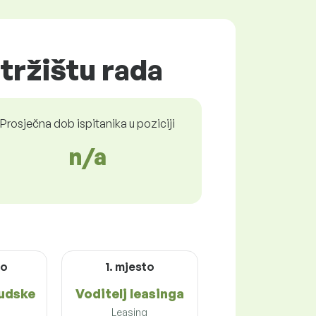
tržištu rada
Prosječna dob ispitanika u poziciji
n/a
to
1. mjesto
judske
Voditelj leasinga
Leasing