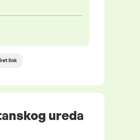
Get link
štanskog ureda