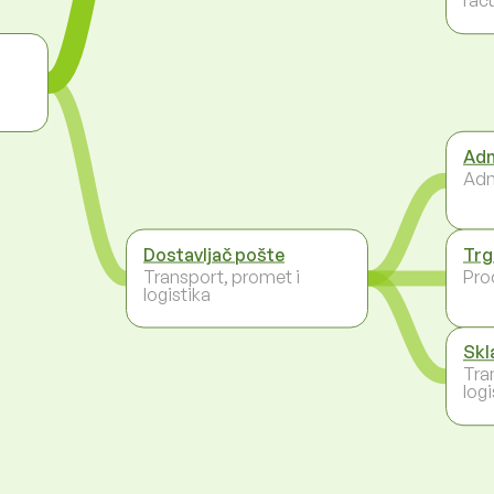
Adm
Adm
Dostavljač pošte
Trg
Transport, promet i
Pro
logistika
Skl
Tra
logi