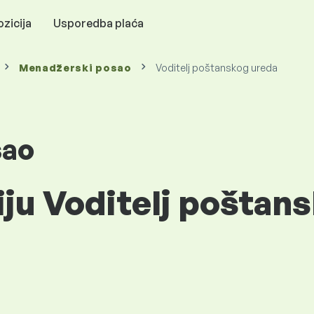
zicija
Usporedba plaća
Menadžerski posao
Voditelj poštanskog ureda
sao
iju Voditelj poštan