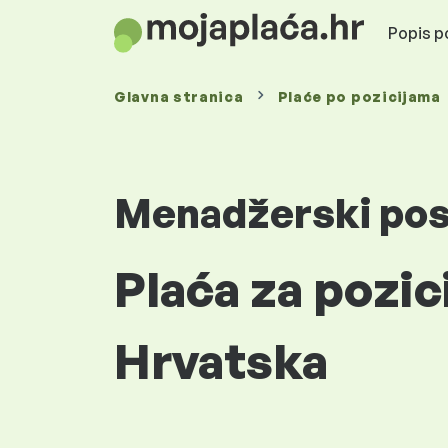
Popis po
Glavna stranica
Plaće
po pozicijama
Menadžerski po
Plaća za pozic
Hrvatska