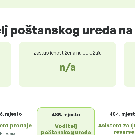
elj poštanskog ureda na 
Zastupljenost žena na položaju
n/a
6. mjesto
484. mjes
485. mjesto
ent prodaje
Asistent za l
Voditelj
resurse
poštanskog ureda
Prodaja