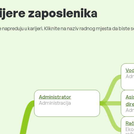
ijere zaposlenika
 napreduju u karijeri. Kliknite na naziv radnog mjesta da bist
Vod
Adm
Administrator
Asi
Administracija
dir
Adm
Rač
Eko
rač