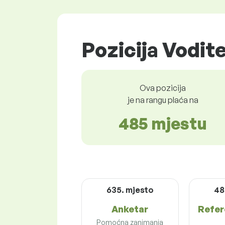
Pozicija Vodit
Ova pozicija
je na rangu plaća na
485 mjestu
635. mjesto
48
Anketar
Refer
Pomoćna zanimanja