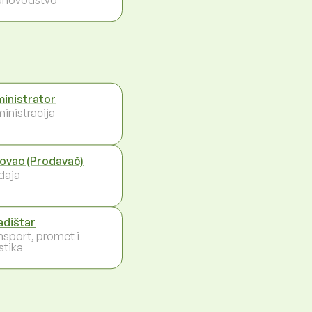
inistrator
inistracija
ovac (Prodavač)
daja
adištar
nsport, promet i
stika