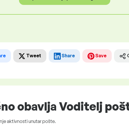
are
Tweet
Share
Save
čno obavlja Voditelj po
nje aktivnosti unutar pošte.