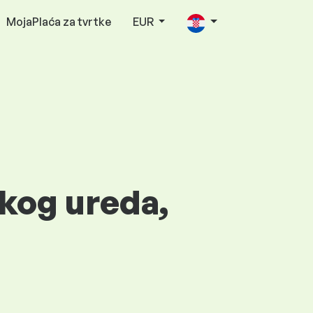
MojaPlaća za tvrtke
EUR
skog ureda,