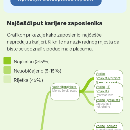
Najčešći put karijere zaposlenika
Grafikon prikazuje kako zaposlenici najčešće
napreduju u karijeri. Kliknite na naziv radnog mjesta da
biste se upoznali s podacima o plaćama.
Najčešće (>15%)
Neuobičajeno (5-15%)
Voditelj
projekata/project
Rijetka (<5%)
Manager - senior
Menadžerski posao
Voditelj projekata
Voditelj IT
Menadžerski posao
projekata
Informacijske
tehnologije
Voditelj projekata
Građevina i
nekretnine
Voditelj objekta
Menadžerski posao