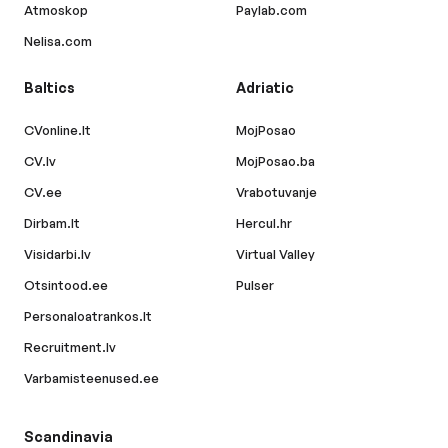
Atmoskop
Paylab.com
Nelisa.com
Baltics
Adriatic
CVonline.lt
MojPosao
CV.lv
MojPosao.ba
CV.ee
Vrabotuvanje
Dirbam.lt
Hercul.hr
Visidarbi.lv
Virtual Valley
Otsintood.ee
Pulser
Personaloatrankos.lt
Recruitment.lv
Varbamisteenused.ee
Scandinavia