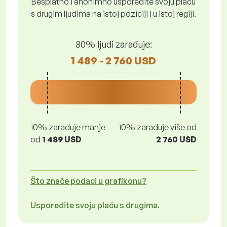
Besplatno i anonimno usporedite svoju plaću
s drugim ljudima na istoj poziciji i u istoj regiji.
80% ljudi zarađuje:
1 489 - 2 760 USD
10% zarađuje manje
10% zarađuje više od
od
1 489 USD
2 760 USD
Što znače podaci u grafikonu?
Usporedite svoju plaću s drugima.