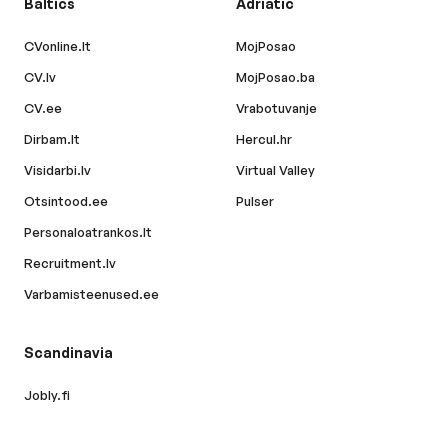
Baltics
Adriatic
CVonline.lt
MojPosao
CV.lv
MojPosao.ba
CV.ee
Vrabotuvanje
Dirbam.lt
Hercul.hr
Visidarbi.lv
Virtual Valley
Otsintood.ee
Pulser
Personaloatrankos.lt
Recruitment.lv
Varbamisteenused.ee
Scandinavia
Jobly.fi