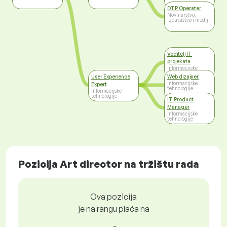
DTP Operater
Novinarstvo,
izdavaštvo i mediji
Voditelj IT
projekata
Informacijske
tehnologije
User Experience
Web dizajner
Informacijske
Expert
tehnologije
Informacijske
tehnologije
IT Product
Manager
Informacijske
tehnologije
Pozicija Art director na tržištu rada
Ova pozicija
je na rangu plaća na