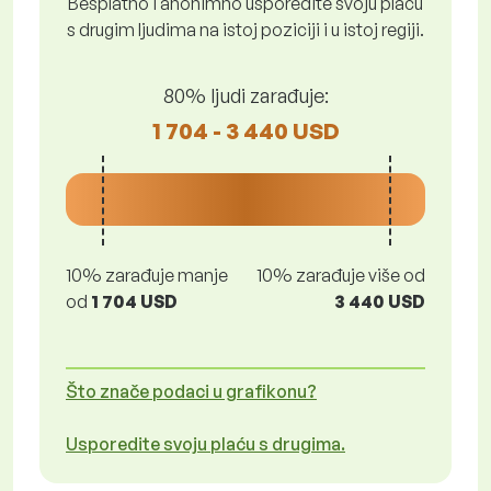
Besplatno i anonimno usporedite svoju plaću
s drugim ljudima na istoj poziciji i u istoj regiji.
80% ljudi zarađuje:
1 704 - 3 440 USD
10% zarađuje manje
10% zarađuje više od
od
1 704 USD
3 440 USD
Što znače podaci u grafikonu?
Usporedite svoju plaću s drugima.