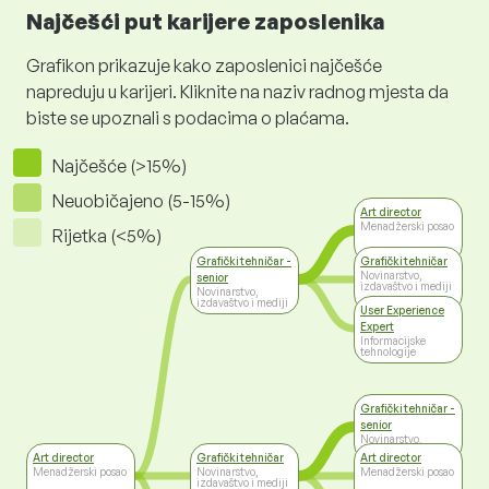
Najčešći put karijere zaposlenika
Grafikon prikazuje kako zaposlenici najčešće
napreduju u karijeri. Kliknite na naziv radnog mjesta da
biste se upoznali s podacima o plaćama.
Najčešće (>15%)
Neuobičajeno (5-15%)
Art director
Menadžerski posao
Rijetka (<5%)
Grafički tehničar -
Grafički tehničar
Novinarstvo,
senior
izdavaštvo i mediji
Novinarstvo,
izdavaštvo i mediji
User Experience
Expert
Informacijske
tehnologije
Grafički tehničar -
senior
Novinarstvo,
izdavaštvo i mediji
Art director
Grafički tehničar
Art director
Menadžerski posao
Novinarstvo,
Menadžerski posao
izdavaštvo i mediji