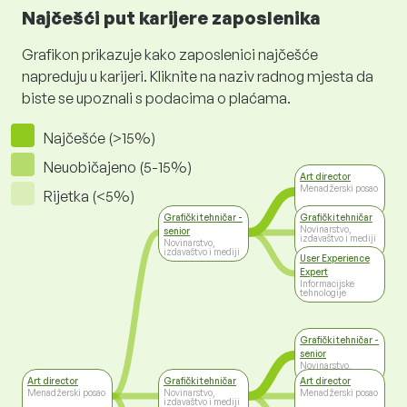
Najčešći put karijere zaposlenika
Grafikon prikazuje kako zaposlenici najčešće
napreduju u karijeri. Kliknite na naziv radnog mjesta da
biste se upoznali s podacima o plaćama.
Najčešće (>15%)
Neuobičajeno (5-15%)
Art director
Menadžerski posao
Rijetka (<5%)
Grafički tehničar -
Grafički tehničar
Novinarstvo,
senior
izdavaštvo i mediji
Novinarstvo,
izdavaštvo i mediji
User Experience
Expert
Informacijske
tehnologije
Grafički tehničar -
senior
Novinarstvo,
izdavaštvo i mediji
Art director
Grafički tehničar
Art director
Menadžerski posao
Novinarstvo,
Menadžerski posao
izdavaštvo i mediji