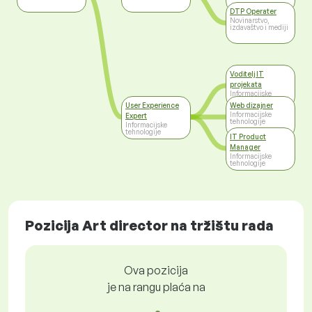
DTP Operater
Novinarstvo,
izdavaštvo i mediji
Voditelj IT
projekata
Informacijske
tehnologije
User Experience
Web dizajner
Informacijske
Expert
tehnologije
Informacijske
tehnologije
IT Product
Manager
Informacijske
tehnologije
Pozicija Art director na tržištu rada
Ova pozicija
je na rangu plaća na