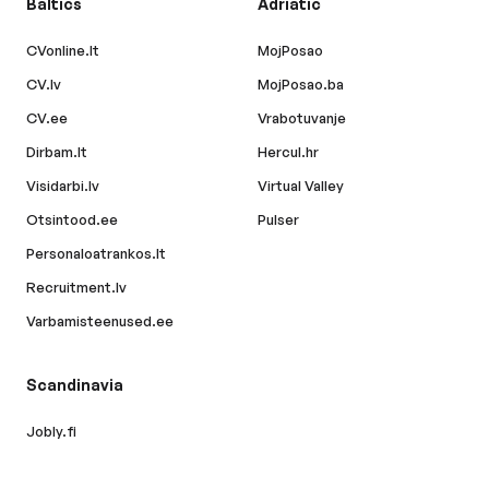
Baltics
Adriatic
CVonline.lt
MojPosao
CV.lv
MojPosao.ba
CV.ee
Vrabotuvanje
Dirbam.lt
Hercul.hr
Visidarbi.lv
Virtual Valley
Otsintood.ee
Pulser
Personaloatrankos.lt
Recruitment.lv
Varbamisteenused.ee
Scandinavia
Jobly.fi