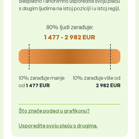
Besplatno i anonimno usporedite svoju plaću
s drugim ljudima na istoj poziciji i u istoj regiji.
80% ljudi zarađuje:
1 477 - 2 982 EUR
10% zarađuje manje
10% zarađuje više od
od
1 477 EUR
2 982 EUR
Što znače podaci u grafikonu?
Usporedite svoju plaću s drugima.