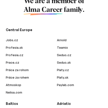
We are a member of
Alma Career
family.
Central Europe
Jobs.cz
Arnold
Profesia.sk
Teamio
Profesia.cz
Seduo.cz
Prace.cz
Seduo.sk
Práca za rohom
Platy.cz
Práce za rohem
Platy.sk
Atmoskop
Paylab.com
Nelisa.com
Baltics
Adriatic