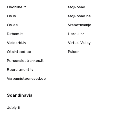
CVonline.lt
MojPosao
CV.lv
MojPosao.ba
CV.ee
Vrabotuvanje
Dirbam.lt
Hercul.hr
Visidarbi.lv
Virtual Valley
Otsintood.ee
Pulser
Personaloatrankos.lt
Recruitment.lv
Varbamisteenused.ee
Scandinavia
Jobly.fi