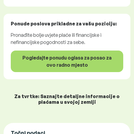
Ponude poslova
prikladne za vašu poziciju:
Pronađite bolje uvjete plaće ili financijske i
nefinancijske pogodnosti za sebe.
Pogledajte ponudu oglasa za posao za
ovo radno mjesto
Za tvrtke: Saznajte detaljne informacije o
plaćama u svojoj zemlji
Točni podaci