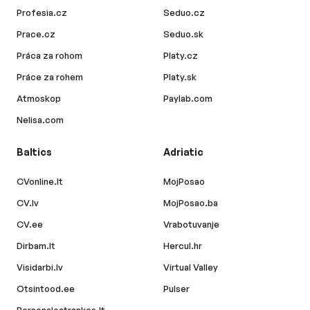
Profesia.cz
Seduo.cz
Prace.cz
Seduo.sk
Práca za rohom
Platy.cz
Práce za rohem
Platy.sk
Atmoskop
Paylab.com
Nelisa.com
Baltics
Adriatic
CVonline.lt
MojPosao
CV.lv
MojPosao.ba
CV.ee
Vrabotuvanje
Dirbam.lt
Hercul.hr
Visidarbi.lv
Virtual Valley
Otsintood.ee
Pulser