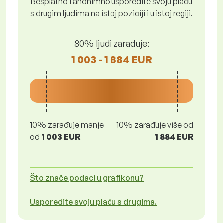
Besplatno i anonimno usporedite svoju plaću
s drugim ljudima na istoj poziciji i u istoj regiji.
80% ljudi zarađuje:
1 003 - 1 884 EUR
10% zarađuje manje
10% zarađuje više od
od
1 003 EUR
1 884 EUR
Što znače podaci u grafikonu?
Usporedite svoju plaću s drugima.