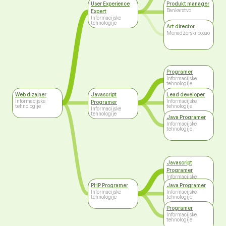
User Experience
Produkt manager
Bankarstvo
Expert
Informacijske
tehnologije
Art director
Menadžerski posao
Programer
Informacijske
tehnologije
Web dizajner
Javascript
Lead developer
Informacijske
Informacijske
Programer
tehnologije
tehnologije
Informacijske
tehnologije
Java Programer
Informacijske
tehnologije
Javascript
Programer
Informacijske
tehnologije
PHP Programer
Java Programer
Informacijske
Informacijske
tehnologije
tehnologije
Programer
Informacijske
tehnologije