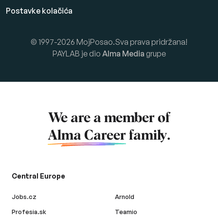
Postavke kolačića
© 1997-2026 MojPosao.Sva prava pridržana!
PAYLAB je dio
Alma Media
grupe
We are a member of
Alma Career
family.
Central Europe
Jobs.cz
Arnold
Profesia.sk
Teamio