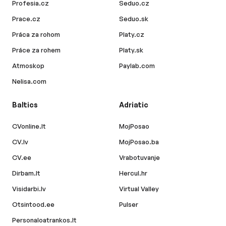
Profesia.cz
Seduo.cz
Prace.cz
Seduo.sk
Práca za rohom
Platy.cz
Práce za rohem
Platy.sk
Atmoskop
Paylab.com
Nelisa.com
Baltics
Adriatic
CVonline.lt
MojPosao
CV.lv
MojPosao.ba
CV.ee
Vrabotuvanje
Dirbam.lt
Hercul.hr
Visidarbi.lv
Virtual Valley
Otsintood.ee
Pulser
Personaloatrankos.lt