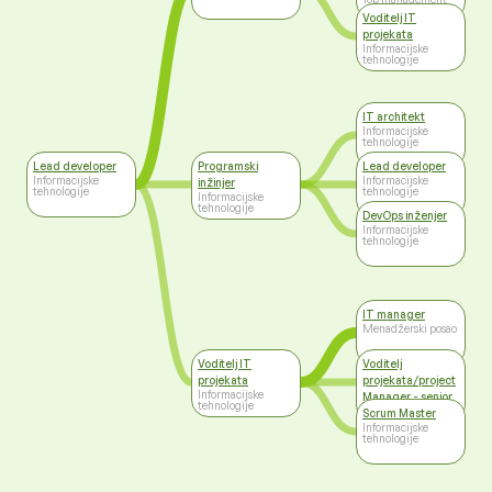
Voditelj IT
projekata
Informacijske
tehnologije
IT architekt
Informacijske
tehnologije
Lead developer
Programski
Lead developer
Informacijske
Informacijske
inžinjer
tehnologije
tehnologije
Informacijske
tehnologije
DevOps inženjer
Informacijske
tehnologije
IT manager
Menadžerski posao
Voditelj IT
Voditelj
projekata
projekata/project
Informacijske
Manager - senior
tehnologije
Menadžerski posao
Scrum Master
Informacijske
tehnologije