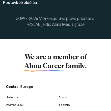
Postavke kolačića
© 1997-2026 MojPosao.Sva prava pridržana!
PAYLAB je dio
Alma Media
grupe
We are a member of
Alma Career
family.
Central Europe
Jobs.cz
Arnold
Profesia.sk
Teamio