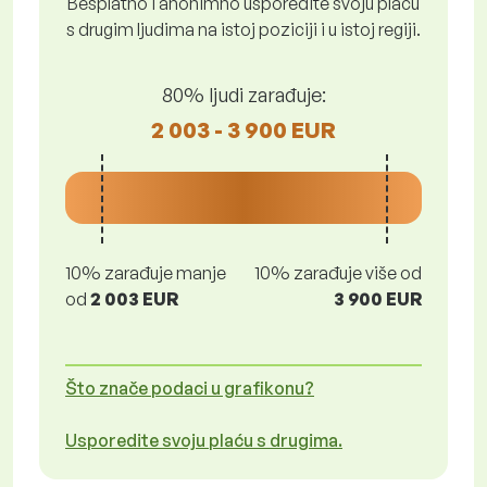
Besplatno i anonimno usporedite svoju plaću
s drugim ljudima na istoj poziciji i u istoj regiji.
80% ljudi zarađuje:
2 003 - 3 900 EUR
10% zarađuje manje
10% zarađuje više od
od
2 003 EUR
3 900 EUR
Što znače podaci u grafikonu?
Usporedite svoju plaću s drugima.