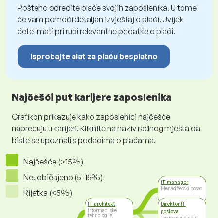
Pošteno odredite plaće svojih zaposlenika. U tome
će vam pomoći detaljan izvještaj o plaći. Uvijek
ćete imati pri ruci relevantne podatke o plaći.
Isprobajte alat za plaću besplatno
Najčešći put karijere zaposlenika
Grafikon prikazuje kako zaposlenici najčešće
napreduju u karijeri. Kliknite na naziv radnog mjesta da
biste se upoznali s podacima o plaćama.
Najčešće (>15%)
Neuobičajeno (5-15%)
IT manager
Menadžerski posao
Rijetka (<5%)
IT architekt
Direktor IT
Informacijske
poslova
tehnologije
Top management