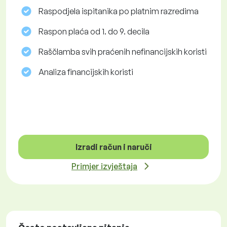
Raspodjela ispitanika po platnim razredima
Raspon plaća od 1. do 9. decila
Raščlamba svih praćenih nefinancijskih koristi
Analiza financijskih koristi
Izradi račun i naruči
Primjer izvještaja