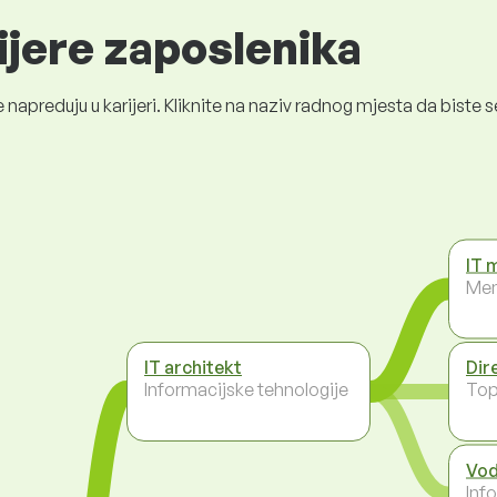
ijere zaposlenika
 napreduju u karijeri. Kliknite na naziv radnog mjesta da bist
IT 
Men
IT architekt
Dir
Informacijske tehnologije
To
Vod
Inf