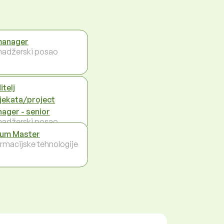
manager
adžerski posao
itelj
jekata/project
ager - senior
adžerski posao
um Master
ormacijske tehnologije