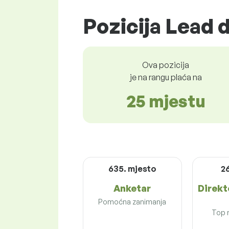
Pozicija Lead 
Ova pozicija
je na rangu plaća na
25 mjestu
635. mjesto
2
Anketar
Direkt
Pomoćna zanimanja
Top