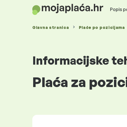
Popis po
Glavna stranica
Plaće
po pozicijama
Informacijske te
Plaća za pozic