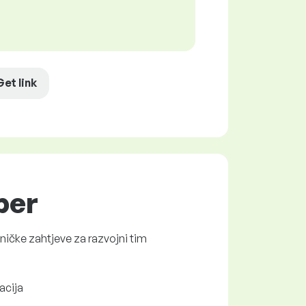
Get link
per
hničke zahtjeve za razvojni tim
kacija