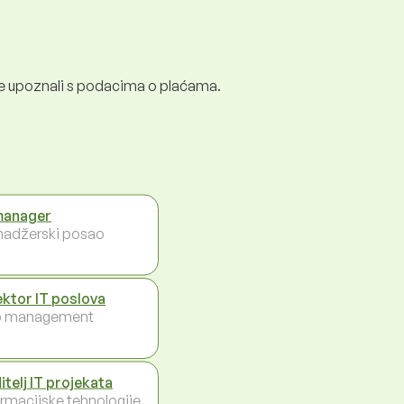
e se upoznali s podacima o plaćama.
manager
adžerski posao
ektor IT poslova
p management
itelj IT projekata
ormacijske tehnologije