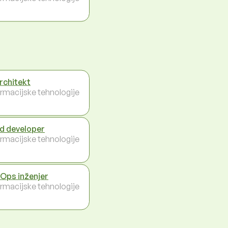
architekt
ormacijske tehnologije
d developer
ormacijske tehnologije
Ops inženjer
ormacijske tehnologije