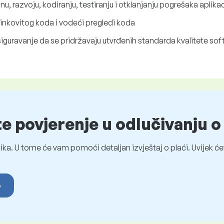
, razvoju, kodiranju, testiranju i otklanjanju pogrešaka aplikac
učinkovitog koda i vodeći pregledi koda
iguravanje da se pridržavaju utvrđenih standarda kvalitete sof
te povjerenje u odlučivanju 
ka. U tome će vam pomoći detaljan izvještaj o plaći. Uvijek ćet
o