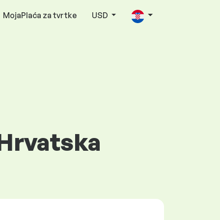
MojaPlaća za tvrtke
USD
 Hrvatska