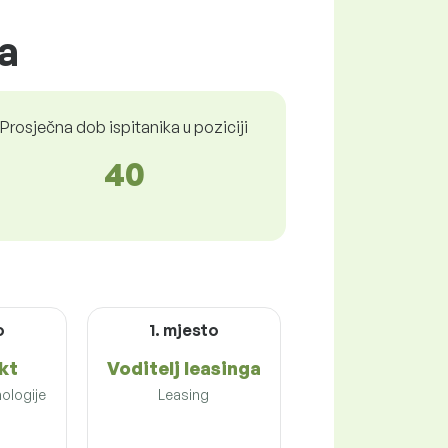
a
Prosječna dob ispitanika u poziciji
40
o
1. mjesto
kt
Voditelj leasinga
ologije
Leasing