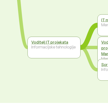
IT 
Men
Voditelj IT projekata
Vod
Informacijske tehnologije
pro
Man
Men
Scr
Inf