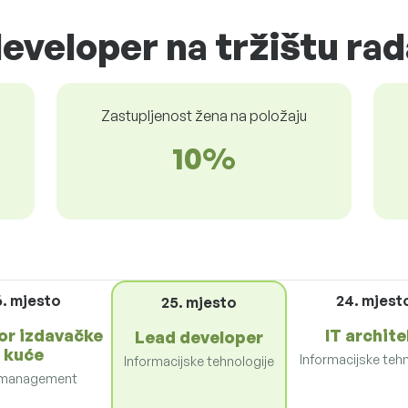
developer na tržištu rad
Zastupljenost žena na položaju
10%
6. mjesto
24. mjest
25. mjesto
or izdavačke
IT archite
Lead developer
kuće
Informacijske tehn
Informacijske tehnologije
 management