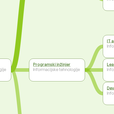
IT 
Inf
Programski inžinjer
Lea
gije
Informacijske tehnologije
Inf
Dev
Inf