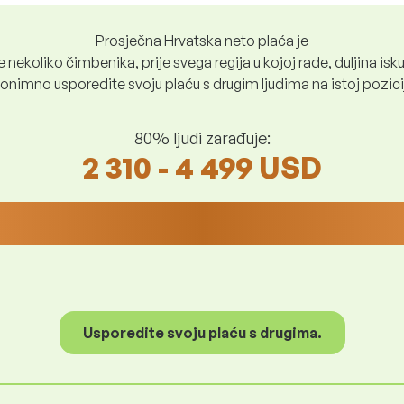
Prosječna Hrvatska neto plaća je
nekoliko čimbenika, prije svega regija u kojoj rade, duljina iskus
nimno usporedite svoju plaću s drugim ljudima na istoj poziciji i
80% ljudi zarađuje:
2 310 - 4 499 USD
Usporedite svoju plaću s drugima.