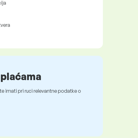
ija
tvera
o plaćama
e imati pri ruci relevantne podatke o