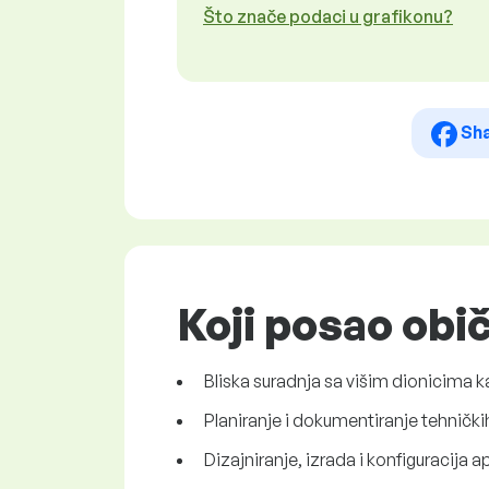
Što znače podaci u grafikonu?
Sh
Koji posao obi
Bliska suradnja sa višim dionicima ka
Planiranje i dokumentiranje tehničkih
Dizajniranje, izrada i konfiguracija a