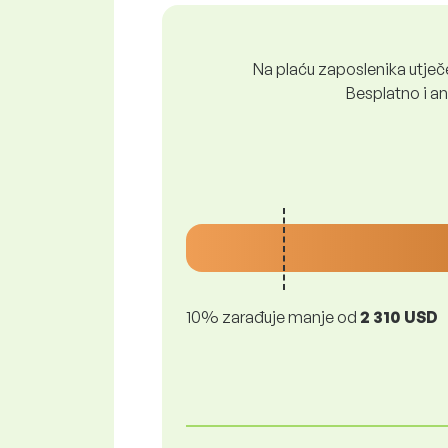
Na plaću zaposlenika utječe 
Besplatno i ano
10% zarađuje manje od
2 310 USD