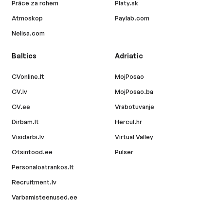
Práce za rohem
Platy.sk
Atmoskop
Paylab.com
Nelisa.com
Baltics
Adriatic
CVonline.lt
MojPosao
CV.lv
MojPosao.ba
CV.ee
Vrabotuvanje
Dirbam.lt
Hercul.hr
Visidarbi.lv
Virtual Valley
Otsintood.ee
Pulser
Personaloatrankos.lt
Recruitment.lv
Varbamisteenused.ee