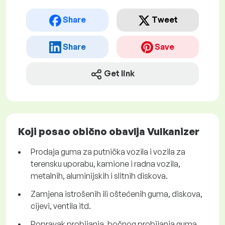
Share
Tweet
Share
Save
Get link
Koji posao obično obavlja Vulkanizer
Prodaja guma za putnička vozila i vozila za
terensku uporabu, kamione i radna vozila,
metalnih, aluminijskih i slitnih diskova.
Zamjena istrošenih ili oštećenih guma, diskova,
cijevi, ventila itd.
Popravak probijanja, bočnog probijanja guma,