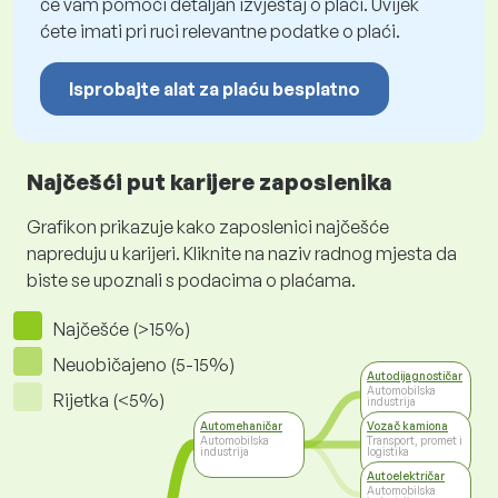
će vam pomoći detaljan izvještaj o plaći. Uvijek
ćete imati pri ruci relevantne podatke o plaći.
Isprobajte alat za plaću besplatno
Najčešći put karijere zaposlenika
Grafikon prikazuje kako zaposlenici najčešće
napreduju u karijeri. Kliknite na naziv radnog mjesta da
biste se upoznali s podacima o plaćama.
Najčešće (>15%)
Neuobičajeno (5-15%)
Autodijagnostičar
Automobilska
Rijetka (<5%)
industrija
Automehaničar
Vozač kamiona
Automobilska
Transport, promet i
industrija
logistika
Autoelektričar
Automobilska