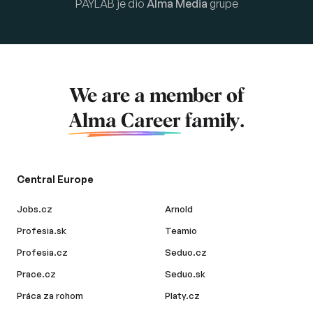
PAYLAB je dio
Alma Media
grupe
We are a member of
Alma Career
family.
Central Europe
Jobs.cz
Arnold
Profesia.sk
Teamio
Profesia.cz
Seduo.cz
Prace.cz
Seduo.sk
Práca za rohom
Platy.cz