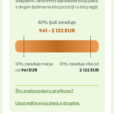
Besplatno i anonimno usporedite svoju plaću
s drugim ljudima na istoj poziciji i u istoj regiji.
80% ljudi zarađuje:
961 - 2 122 EUR
10% zarađuje manje
10% zarađuje više od
od
961 EUR
2 122 EUR
Što znače podaci u grafikonu?
Usporedite svoju plaću s drugima.