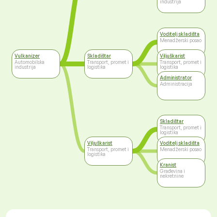
industrija
Voditelj skladišta
Menadžerski posao
Vulkanizer
Skladištar
Viljuškarist
Automobilska
Transport, promet i
Transport, promet i
industrija
logistika
logistika
Administrator
Administracija
Skladištar
Transport, promet i
logistika
Viljuškarist
Voditelj skladišta
Transport, promet i
Menadžerski posao
logistika
Kranist
Građevina i
nekretnine