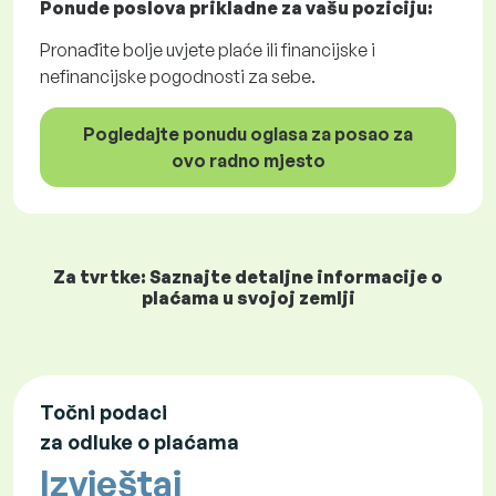
Ponude poslova
prikladne za vašu poziciju:
Pronađite bolje uvjete plaće ili financijske i
nefinancijske pogodnosti za sebe.
Pogledajte ponudu oglasa za posao za
ovo radno mjesto
Za tvrtke: Saznajte detaljne informacije o
plaćama u svojoj zemlji
Točni podaci
za odluke o plaćama
Izvještaj