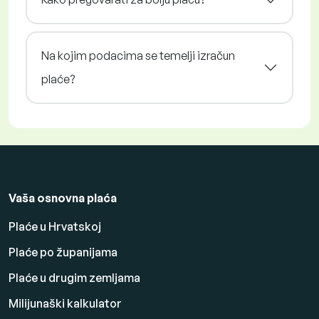
Na kojim podacima se temelji izračun
plaće?
Vaša osnovna plaća
Plaće u Hrvatskoj
Plaće po županijama
Plaće u drugim zemljama
Milijunaški kalkulator