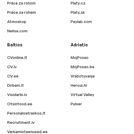
Práca za rohom
Platy.cz
Práce za rohem
Platy.sk
Atmoskop
Paylab.com
Nelisa.com
Baltics
Adriatic
CVonline.lt
MojPosao
CV.lv
MojPosao.ba
CV.ee
Vrabotuvanje
Dirbam.lt
Hercul.hr
Visidarbi.lv
Virtual Valley
Otsintood.ee
Pulser
Personaloatrankos.lt
Recruitment.lv
Varbamisteenused.ee