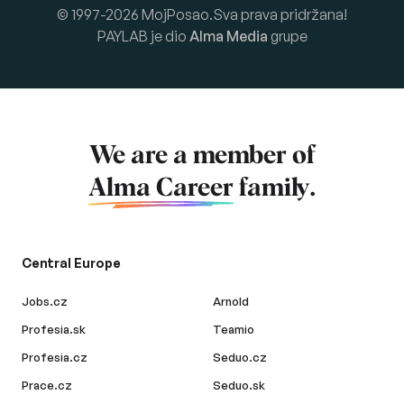
© 1997-2026 MojPosao.Sva prava pridržana!
PAYLAB je dio
Alma Media
grupe
We are a member of
Alma Career
family.
Central Europe
Jobs.cz
Arnold
Profesia.sk
Teamio
Profesia.cz
Seduo.cz
Prace.cz
Seduo.sk