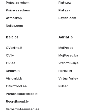
Práca za rohom
Platy.cz
Práce za rohem
Platy.sk
Atmoskop
Paylab.com
Nelisa.com
Baltics
Adriatic
CVonline.lt
MojPosao
CV.lv
MojPosao.ba
CV.ee
Vrabotuvanje
Dirbam.lt
Hercul.hr
Visidarbi.lv
Virtual Valley
Otsintood.ee
Pulser
Personaloatrankos.lt
Recruitment.lv
Varbamisteenused.ee