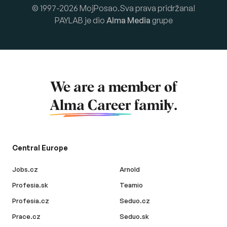
© 1997-2026 MojPosao.Sva prava pridržana!
PAYLAB je dio
Alma Media
grupe
We are a member of
Alma Career
family.
Central Europe
Jobs.cz
Arnold
Profesia.sk
Teamio
Profesia.cz
Seduo.cz
Prace.cz
Seduo.sk