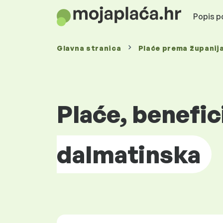
Popis po
Glavna stranica
Plaće prema
županij
Plaće, benefic
dalmatinska