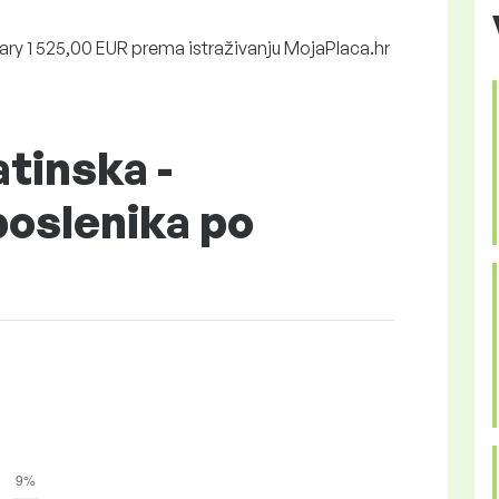
ry 1 525,00 EUR prema istraživanju MojaPlaca.hr
tinska -
poslenika po