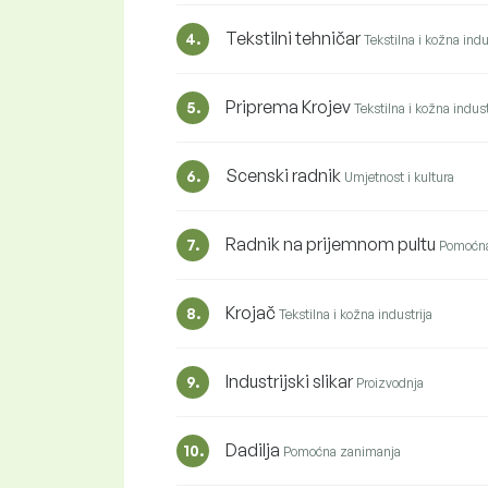
Tekstilni tehničar
4.
Tekstilna i kožna indu
Priprema Krojev
5.
Tekstilna i kožna indust
Scenski radnik
6.
Umjetnost i kultura
Radnik na prijemnom pultu
7.
Pomoćna
Krojač
8.
Tekstilna i kožna industrija
Industrijski slikar
9.
Proizvodnja
Dadilja
10.
Pomoćna zanimanja