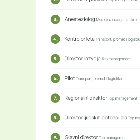
Anesteziolog
3.
Medicina i socijalna skrb
Kontrolor leta
4.
Transport, promet i logistik
Direktor razvoja
5.
Top management
Pilot
6.
Transport, promet i logistika
Regionalni direktor
7.
Top management
Direktor ljudskih potencijala
8.
Top m
Glavni direktor
9.
Top management