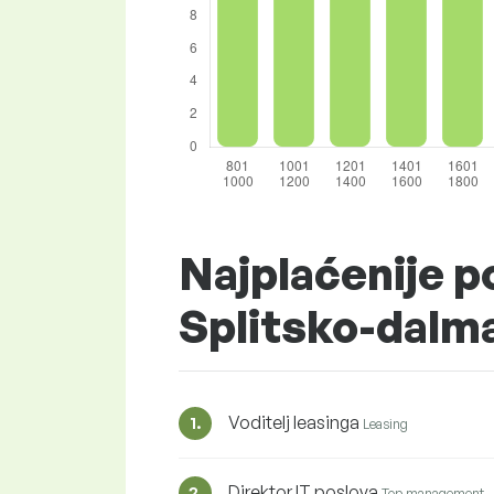
Najplaćenije po
Splitsko-dalm
Voditelj leasinga
1.
Leasing
Direktor IT poslova
2.
Top management