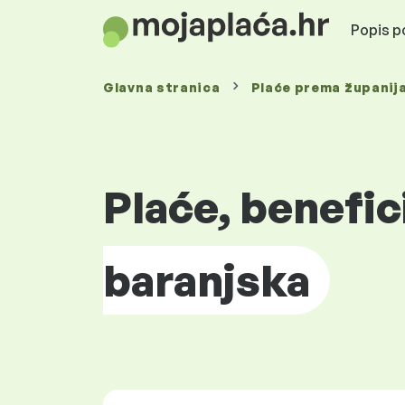
Popis po
Glavna stranica
Plaće prema
županij
Plaće, benefic
baranjska