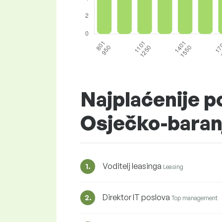
Najplaćenije po
Osječko-baran
Voditelj leasinga
1.
Leasing
Direktor IT poslova
2.
Top management