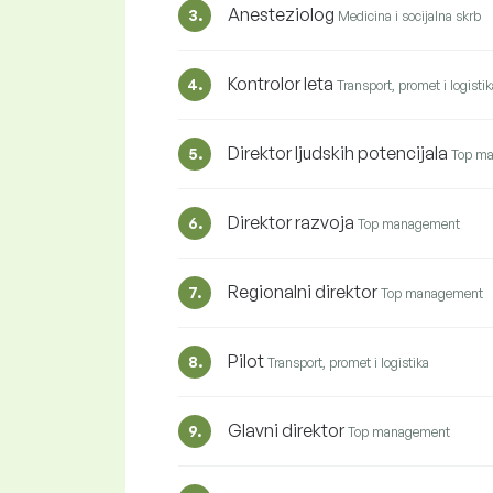
Anesteziolog
3.
Medicina i socijalna skrb
Kontrolor leta
4.
Transport, promet i logistik
Direktor ljudskih potencijala
5.
Top m
Direktor razvoja
6.
Top management
Regionalni direktor
7.
Top management
Pilot
8.
Transport, promet i logistika
Glavni direktor
9.
Top management