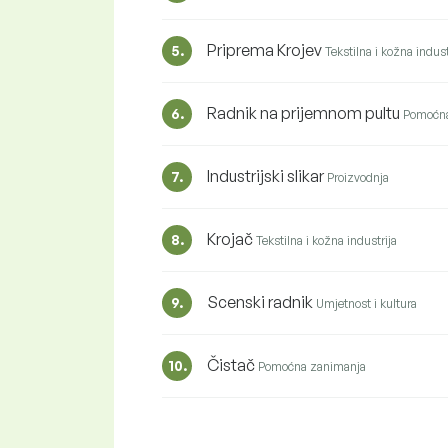
Priprema Krojev
5.
Tekstilna i kožna indust
Radnik na prijemnom pultu
6.
Pomoćna
Industrijski slikar
7.
Proizvodnja
Krojač
8.
Tekstilna i kožna industrija
Scenski radnik
9.
Umjetnost i kultura
Čistač
10.
Pomoćna zanimanja