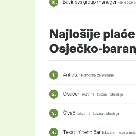
Business group manager
10.
Menadžersk
Najlošije plaće
Osječko-baran
Anketar
1.
Pomoćna zanimanja
Obućar
2.
Tekstilna i kožna industrija
Šivač
3.
Tekstilna i kožna industrija
Tekstilni tehničar
4.
Tekstilna i kožna indu