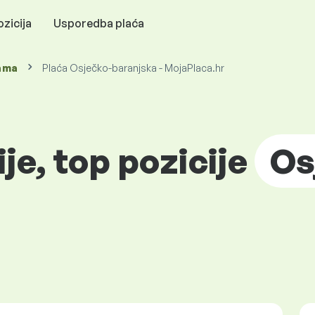
zicija
Usporedba plaća
ama
Plaća Osječko-baranjska - MojaPlaca.hr
ije, top pozicije
Os