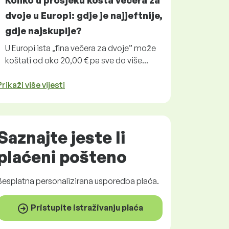
Koliko u prosjeku košta večera za
dvoje u Europi: gdje je najjeftnije,
gdje najskuplje?
U Europi ista „fina večera za dvoje” može
koštati od oko 20,00 € pa sve do više...
Prikaži više vijesti
Saznajte jeste li
plaćeni
pošteno
Besplatna
personalizirana usporedba plaća.
Pristupite istraživanju plaća