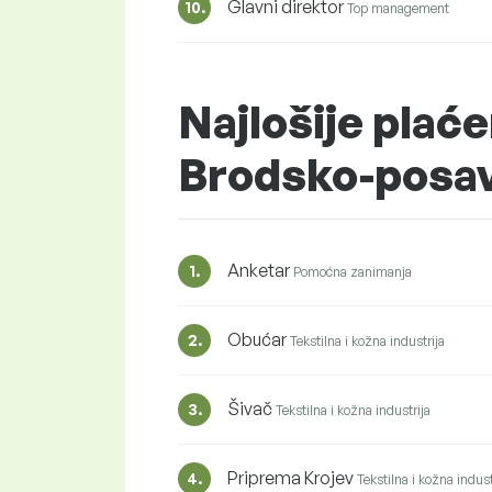
Glavni direktor
10.
Top management
Najlošije plaće
Brodsko-posa
Anketar
1.
Pomoćna zanimanja
Obućar
2.
Tekstilna i kožna industrija
Šivač
3.
Tekstilna i kožna industrija
Priprema Krojev
4.
Tekstilna i kožna indust