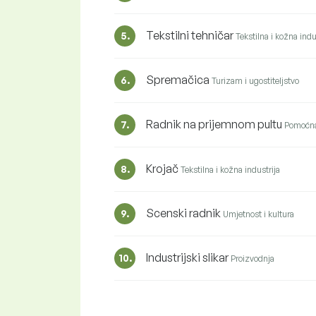
Tekstilni tehničar
5.
Tekstilna i kožna indu
Spremačica
6.
Turizam i ugostiteljstvo
Radnik na prijemnom pultu
7.
Pomoćna
Krojač
8.
Tekstilna i kožna industrija
Scenski radnik
9.
Umjetnost i kultura
Industrijski slikar
10.
Proizvodnja