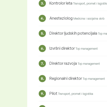
Kontrolor leta
3.
Transport, promet i logistik
Anesteziolog
4.
Medicina i socijalna skrb
Direktor ljudskih potencijala
5.
Top m
Izvršni direktor
6.
Top management
Direktor razvoja
7.
Top management
Regionalni direktor
8.
Top management
Pilot
9.
Transport, promet i logistika