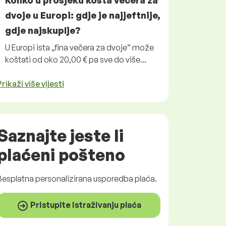
Koliko u prosjeku košta večera za
dvoje u Europi: gdje je najjeftnije,
gdje najskuplje?
U Europi ista „fina večera za dvoje” može
koštati od oko 20,00 € pa sve do više...
Prikaži više vijesti
Saznajte jeste li
plaćeni
pošteno
Besplatna
personalizirana usporedba plaća.
Pristupite istraživanju plaća