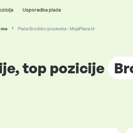
zicija
Usporedba plaća
ama
Plaća Brodsko-posavska - MojaPlaca.hr
ije, top pozicije
Br