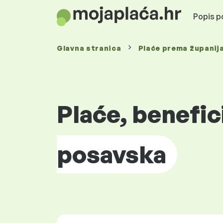
Popis po
Glavna stranica
Plaće prema
županij
Plaće, benefic
posavska