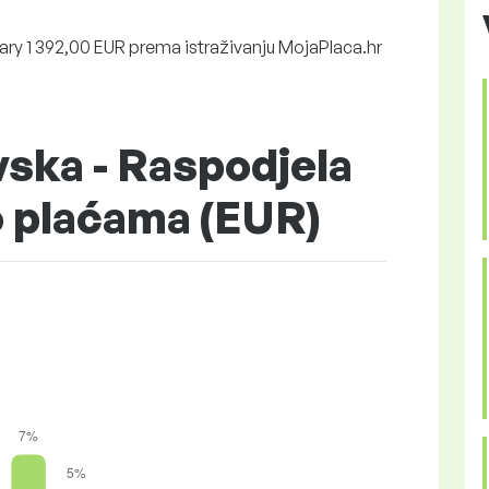
ry 1 392,00 EUR prema istraživanju MojaPlaca.hr
ska - Raspodjela
o plaćama (EUR)