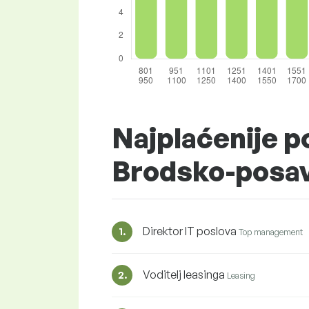
Najplaćenije po
Brodsko-posa
Direktor IT poslova
1.
Top management
Voditelj leasinga
2.
Leasing