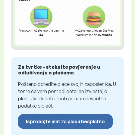
Macbook možete kupiti u danima
Možete kupiti jedan Big Mac
34
nakon što radite
16 minuta
Za tvrtke - steknite povjerenje u
odlučivanju o plaćama
Pošteno odredite plaće svojih zaposlenika. U
tome će vam pomoći detaljan izvještaj o
plaći. Uvijek ćete imati pri ruci relevantne
podatke o plaći.
Isprobajte alat za plaću besplatno