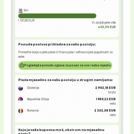
55+
1 737,00 EUR
Vi zarađujete više
430,00 EUR
Ponude poslova
prikladne za vašu poziciju:
Pronađite bolje uvjete plaće ili financijske i nefinancijske pogodnosti za
sebe.
Pogledajte ponudu oglasa za posao za ovo radno mjesto
Plaće mjesečno za vašu poziciju
u drugim zemljama
:
Slovenija
2 902,18 EUR
bruto
Republika Srbija
1 959,22 EUR
neto
Romania
2 202,08 EUR
neto
Koja je vaša
kupovna moć
, obzirom na mjesečnu
plaću?