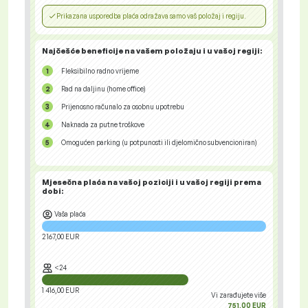
Prikazana usporedba plaća odražava samo vaš položaj i regiju.
Najčešće beneficije na vašem položaju i u vašoj regiji:
Fleksibilno radno vrijeme
Rad na daljinu (home office)
Prijenosno računalo za osobnu upotrebu
Naknada za putne troškove
Omogućen parking (u potpunosti ili djelomično subvencioniran)
Mjesečna plaća na vašoj poziciji i u vašoj regiji
prema
dobi:
Vaša plaća
2 167,00 EUR
<24
1 416,00 EUR
Vi zarađujete više
751,00 EUR