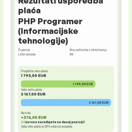
Rezultati usporedba
plaća
PHP Programer
(Informacijske
tehnologije)
Županija
Broj sudionika u istraživanju
Ličko-senjska
105
Prosječna neto plaća
1 793,00 EUR
1 793,00 EUR
Vaša netto plaća
2 167,00 EUR
2 167,00 EUR
Razlika
+374,00 EUR
Vi
izvrsno zarađujete na danoj poziciji!
Vaša neto plaća je
20%
veća od prosjeka.