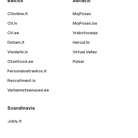
Baltics
Adriatic
CVonline.lt
MojPosao
CV.lv
MojPosao.ba
CV.ee
Vrabotuvanje
Dirbam.lt
Hercul.hr
Visidarbi.lv
Virtual Valley
Otsintood.ee
Pulser
Personaloatrankos.lt
Recruitment.lv
Varbamisteenused.ee
Scandinavia
Jobly.fi