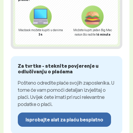
Macbook možete kupiti u danima
Možete kupiti jedan Big Mac
34
nakon što radite
16 minuta
Za tvrtke - steknite povjerenje u
odlučivanju o plaćama
Pošteno odredite plaće svojih zaposlenika. U
tome će vam pomoći detaljan izvještaj o
plaći. Uvijek ćete imati pri ruci relevantne
podatke o plaći.
Isprobajte alat za plaću besplatno