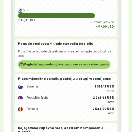
55+
2 007,00 USD
Vi zarađujete više
497,00 USD
Ponude poslova
prikladne za vašu poziciju:
Pronađite bolje uvjete plaće ili financijske i nefinancijske pogodnosti za
sebe.
Pogledajte ponudu oglasa za posao za ovo radno mjesto
Plaće mjesečno za vašu poziciju
u drugim zemljama
:
Slovenija
3 353,18 USD
bruto
Republika Srbija
2 263,68 USD
neto
Romania
2 546,99 USD
neto
Koja je vaša
kupovna moć
, obzirom na mjesečnu
plaću?