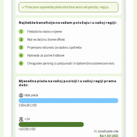
Prikazana usporedba plaća odražava samo vaš položaj i regiju.
Najčešće beneficije na vašem položaju i u vašoj regiji:
Fleksibilno radno vrijeme
Rad na daljinu (home office)
Prijenosno računalo za osobnu upotrebu
Naknada za putne troškove
Omogućen parking (u potpunosti ili djelomično subvencioniran)
Mjesečna plaća na vašoj poziciji i u vašoj regiji
prema
dobi:
Vaša plaća
2 504,00 USD
<24
1 637,00 USD
Vi zarađujete više
867,00 USD