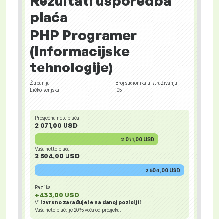
Rezultati usporedba
plaća
PHP Programer
(Informacijske
tehnologije)
Županija
Broj sudionika u istraživanju
Ličko-senjska
105
Prosječna neto plaća
2 071,00 USD
2 071,00 USD
Vaša netto plaća
2 504,00 USD
2 504,00 USD
Razlika
+433,00 USD
Vi
izvrsno zarađujete na danoj poziciji!
Vaša neto plaća je
20%
veća od prosjeka.