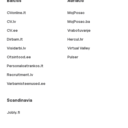
Baltics
Adriatic
CVonline.lt
MojPosao
CV.lv
MojPosao.ba
CV.ee
Vrabotuvanje
Dirbam.lt
Hercul.hr
Visidarbi.lv
Virtual Valley
Otsintood.ee
Pulser
Personaloatrankos.lt
Recruitment.lv
Varbamisteenused.ee
Scandinavia
Jobly.fi