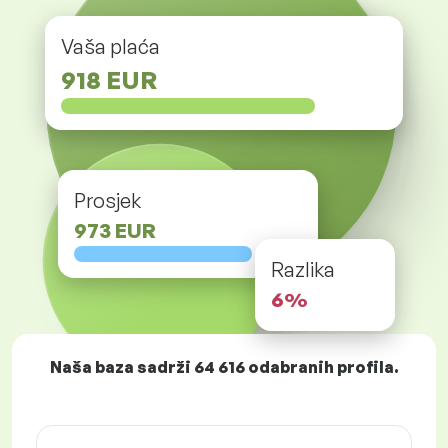
Vaša plaća
918 EUR
Prosjek
973 EUR
Razlika
6%
Naša baza sadrži
64 616
odabranih profila.