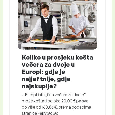
Koliko u prosjeku košta
večera za dvoje u
Europi: gdje je
najjeftnije, gdje
najskuplje?
U Europi ista „fina večera za dvoje”
može koštati od oko 20,00 € pa sve
do više od 160,86 €, prema podacima
stranice FerryGoGo.