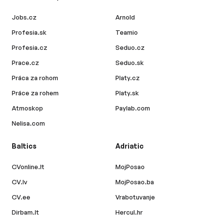
Jobs.cz
Arnold
Profesia.sk
Teamio
Profesia.cz
Seduo.cz
Prace.cz
Seduo.sk
Práca za rohom
Platy.cz
Práce za rohem
Platy.sk
Atmoskop
Paylab.com
Nelisa.com
Baltics
Adriatic
CVonline.lt
MojPosao
CV.lv
MojPosao.ba
CV.ee
Vrabotuvanje
Dirbam.lt
Hercul.hr