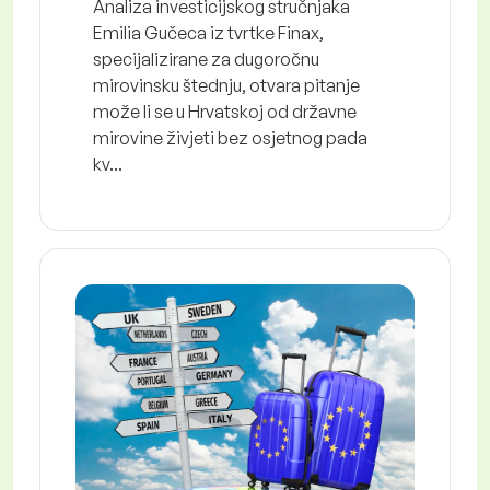
Analiza investicijskog stručnjaka
Emilia Gučeca iz tvrtke Finax,
specijalizirane za dugoročnu
mirovinsku štednju, otvara pitanje
može li se u Hrvatskoj od državne
mirovine živjeti bez osjetnog pada
kv...