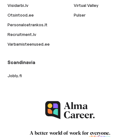
Visidarbi.lv
Virtual Valley
Otsintood.ee
Pulser
Personaloatrankos.lt
Recruitment.lv
Varbamisteenused.ee
Scandinavia
Jobly.fi
A better world of work for
everyone
.