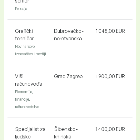
senior
Prodaja
Grafički
Dubrovačko-
1 048,00 EUR
tehničar
neretvanska
Novinarstvo,
izdavaštvo i mediji
Viši
Grad Zagreb
1 900,00 EUR
računovođa
Ekonomija,
financije,
računovodstvo
Specijalist za
Šibensko-
1 400,00 EUR
ljudske
kninska