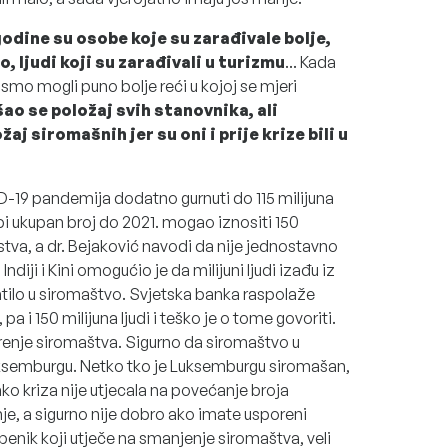
 godine su osobe koje su zarađivale bolje,
 ljudi koji su zarađivali u turizmu
... Kada
mo mogli puno bolje reći u kojoj se mjeri
ao se položaj svih stanovnika, ali
 siromašnih jer su oni i prije krize bili u
D-19 pandemija dodatno gurnuti do 115 milijuna
bi ukupan broj do 2021. mogao iznositi 150
stva, a dr. Bejaković navodi da nije jednostavno
ndiji i Kini omogućio je da milijuni ljudi izađu iz
vratilo u siromaštvo. Svjetska banka raspolaže
 i 150 milijuna ljudi i teško je o tome govoriti.
enje siromaštva. Sigurno da siromaštvo u
Luksemburgu. Netko tko je Luksemburgu siromašan,
ako kriza nije utjecala na povećanje broja
nje, a sigurno nije dobro ako imate usporeni
mbenik koji utječe na smanjenje siromaštva, veli