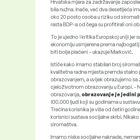
Hrvatska mjera za zadržavanje zaposleno
bila nužna. Inače, već dva desetljeća im
oko 20 posto osoba u riziku od siromaš
rasta BDP-a od čega su profitirali oni ob
To je ujedno i kritika Europskoj uniji je
ekonomiju usmjerena prema najbogatijim 
biti bolje plaćeni – ukazuje Marković.
Ističe kako imamo stabilan broj siromašni
kvalitetna radna mjesta premda stalno g
obrazovanjem, a uvijek obrazujemo sa z
cjeloživotnom obrazovanju u Europi. - N
obrazovanja,
obrazovanje je jedini 
100.000 ljudi koji su godinama u sustavu
Trećina korisnika je više od četiri godine
korisnici sustava socijalne skrbi. Nikak
siromaštva.
Imamo niske socijalne naknade, nemamo