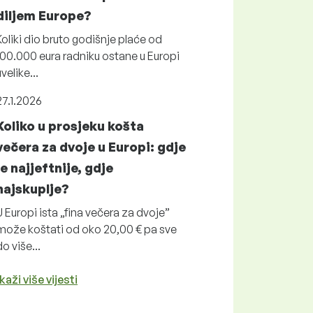
diljem Europe?
Koliki dio bruto godišnje plaće od
100.000 eura radniku ostane u Europi
uvelike...
27.1.2026
Koliko u prosjeku košta
večera za dvoje u Europi: gdje
je najjeftnije, gdje
najskuplje?
U Europi ista „fina večera za dvoje”
može koštati od oko 20,00 € pa sve
do više...
kaži više vijesti