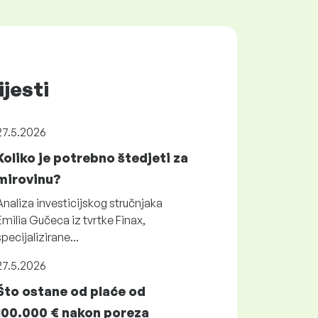
ijesti
27.5.2026
Koliko je potrebno štedjeti za
mirovinu?
Analiza investicijskog stručnjaka
Emilia Gučeca iz tvrtke Finax,
specijalizirane...
27.5.2026
Što ostane od plaće od
100.000 € nakon poreza