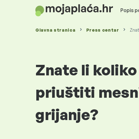
Popis po
Glavna stranica
Press centar
Znat
Znate li kolik
priuštiti mesn
grijanje?