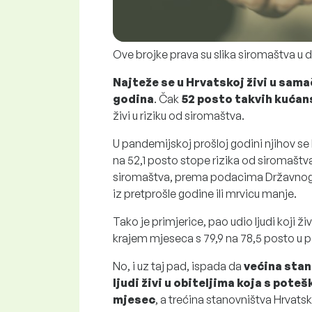
Ove brojke prava su slika siromaštva u d
Najteže se u Hrvatskoj živi u sama
godina
. Čak
52 posto takvih kućan
živi u riziku od siromaštva.
U pandemijskoj prošloj godini njihov se 
na 52,1 posto stope rizika od siromaštv
siromaštva, prema podacima Državnog z
iz pretprošle godine ili mrvicu manje.
Tako je primjerice, pao udio ljudi koji 
krajem mjeseca s 79,9 na 78,5 posto u 
No, i uz taj pad, ispada da
većina sta
ljudi živi u obiteljima koja s pote
mjesec
, a trećina stanovništva Hrvatske