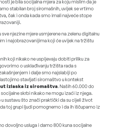
sti je bila socijalna mjera za koju mislim da je
amo stabilan broj siromašnih, uvijek se vrtimo
tva, čak i onda kada smo imali najveće stope
razovaniji.
r su sve njezine mjere usmjerene na zelenu digitalnu
i najobrazovanijima koji će uvijek na tržištu
h koji nikako ne uspijevaju dobiti priliku za
ovorimo o usklađivanju tržišta rada s
akašnjenjem i dalje smo najslabiji po
astojimo stavljati siromaštvo u kontekst
put izlaska iz siromaštva
. Naših 60.000 do
 socijalne skrbi nikako ne mogu izaći iz njega.
 u sustavu što znači praktički da su cijeli život
o da toj grupi ljudi pomognemo i da ih iščupamo iz
 dovoljno usluga i damo 800 kuna socijalne