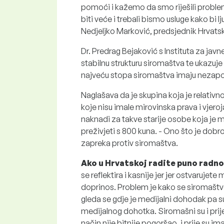
pomoći i kažemo da smo riješili problem
biti veće i trebali bismo usluge kako bi lj
Nedjeljko Marković, predsjednik Hrvats
Dr. Predrag Bejaković s Instituta za ja
stabilnu strukturu siromaštva te ukazuje
najveću stopa siromaštva imaju nezaposl
Naglašava da je skupina koja je relativ
koje nisu imale mirovinska prava i vjeroj
naknadi za takve starije osobe koja je 
preživjeti s 800 kuna. - Ono što je dobr
zapreka protiv siromaštva.
Ako u Hrvatskoj radite puno radno
se reflektira i kasnije jer jer ostvarujet
doprinos. Problem je kako se siromaštvo
gleda se gdje je medijalni dohodak pa 
medijalnog dohotka. Siromašni su i prije 
način nije bitnije pogoršao, i prije su i