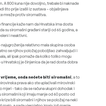
. A 800 kuna nije dovoljno, trebale bi naknade
udi što prije izašli iz sustava – objašnjava
ke mreže protiv siromaštva.
vne financije kaže nam da Hrvatska ima dosta
 da su siromašni građani stariji od 65 godina, a
eni i neaktivni.
no najugroženija relativno mala skupina osoba
atno se njihov položaj poboljšao zahvaljujući i
mala, ali ipak pomaže da koliko toliko mogu
o u Hrvatskoj je činjenica da je rad dosta dobra
 vrijeme, onda nećete biti siromašni
, a to
e mirovinska prava ako ste uplaćivali mirovinski
 mjeri - tako da se računa ukupni dohodak i
su siromašni koji imaju manje od 60 posto od
krize bili siromašni i njihov se položaj na neki
mali malo, a sada vjerojatno imaju još manje.