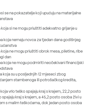
osi se na pokazatelje koji upućuju na materijalne
ćanstava
koja si ne mogu priuštiti adekvatno grijanje u
ma koja nemaju novca za tjedan dana godišnjeg
 kućanstva
koja ne mogu priuštiti obrok mesa, piletine, ribe
rugi dan
a koja ne mogu podmiriti neočekivani financijski
redstava
 koja su u posljednjih 12 mjeseci zbog
laćanjem stambenoga ili potrošačkog kredita,
koja vrlo teško spajaju kraj s krajem, 22,2 posto
 spajaju kraj s krajem, a 45,2 posto osoba živi u
rajem s malim teškoćama, dok jedan posto osoba