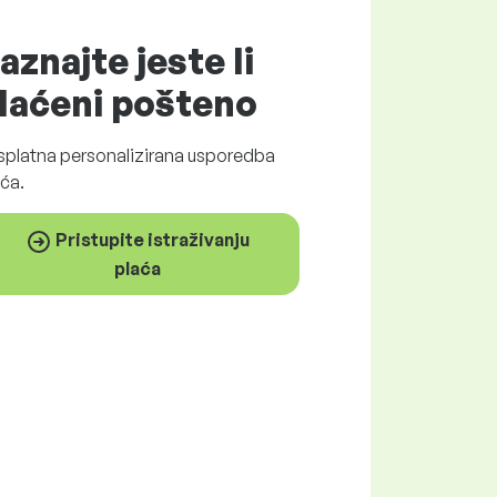
aznajte jeste li
laćeni
pošteno
splatna
personalizirana usporedba
ća.
Pristupite istraživanju
plaća