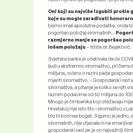
Oni koji su najviše izgubili prošle
koje su mogle zarađivati honorarno,
bismo imali apsolutne podatke, onda bis
pogoršao položaj siromašnih...
Pogorš
razmjerno manje se pogoršao položaj
lošem položaju
– ističe dr. Bejaković.
Svjetska banka je očekivala da će COVI
ljudi u ekstremno siromaštvo, pri čemu 
milijuna, ovisno o razini pada gospodar
mjeriti siromaštvo. - Gospodarski rast u I
siromaštva, a pitanje je koliko se njih 
raznim podacima od 50 milijuna do 100, pa
Mnogo je čimbenika koji otežavaju mjer
Hrvatskoj nije isto što i siromaštvo u 
bio bi kod nas bogat. Sigurno je jedno, 
siromašnih, nije utjecala ni na smanjiva
gospodarski rast jer je on najvažniji či