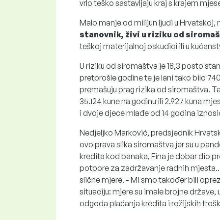
vrlo teško sastavljaju kraj s krajem mjes
Malo manje od milijun ljudi u Hrvatskoj, 
stanovnik, živi u riziku od siroma
teškoj materijalnoj oskudici ili u kućan
U riziku od siromaštva je 18,3 posto sta
pretprošle godine te je lani tako bilo 740
premašuju prag rizika od siromaštva. Taj
35.124 kune na godinu ili 2.927 kuna mj
i dvoje djece mlađe od 14 godina iznosi
Nedjeljko Marković, predsjednik Hrvatsk
ovo prava slika siromaštva jer su u pand
kredita kod banaka, Fina je dobar dio pro
potpore za zadržavanje radnih mjesta..
slične mjere. - Mi smo također bili oprez
situaciju: mjere su imale brojne države, 
odgoda plaćanja kredita i režijskih troš