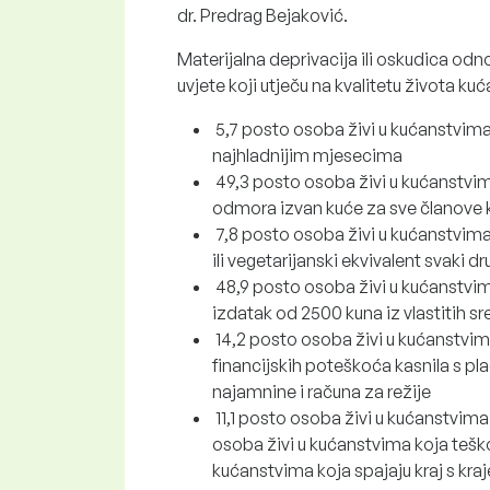
dr. Predrag Bejaković.
Materijalna deprivacija ili oskudica odn
uvjete koji utječu na kvalitetu života ku
5,7 posto osoba živi u kućanstvima 
najhladnijim mjesecima
49,3 posto osoba živi u kućanstvi
odmora izvan kuće za sve članove
7,8 posto osoba živi u kućanstvima 
ili vegetarijanski ekvivalent svaki d
48,9 posto osoba živi u kućanstvim
izdatak od 2500 kuna iz vlastitih s
14,2 posto osoba živi u kućanstvima
financijskih poteškoća kasnila s p
najamnine i računa za režije
11,1 posto osoba živi u kućanstvima 
osoba živi u kućanstvima koja teško
kućanstvima koja spajaju kraj s k