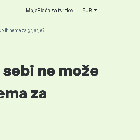
MojaPlaća za tvrtke
EUR
iko ih nema za grijanje?
oj sebi ne može
nema za