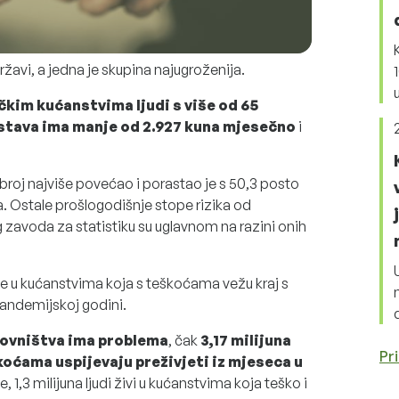
ržavi, a jedna je skupina najugroženija.
čkim kućanstvima ljudi s više od 65
stava ima manje od 2.927 kuna mjesečno
i
broj najviše povećao i porastao je s 50,3 posto
a. Ostale prošlogodišnje stope rizika od
avoda za statistiku su uglavnom na razini onih
žive u kućanstvima koja s teškoćama vežu kraj s
pandemijskoj godini.
novništva ima problema
, čak
3,17 milijuna
Pri
škoćama uspijevaju preživjeti iz mjeseca u
, 1,3 milijuna ljudi živi u kućanstvima koja teško i