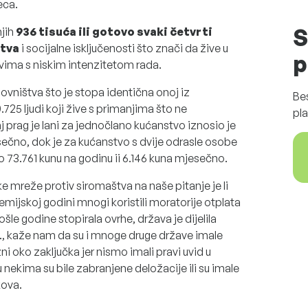
eca.
S
njih
936 tisuća ili gotovo svaki četvrti
štva
i socijalne isključenosti što znači da žive u
p
stvima s niskim intenzitetom rada.
novništva što je stopa identična onoj iz
Be
.725 ljudi koji žive s primanjima što ne
pla
 prag je lani za jednočlano kućanstvo iznosio je
esečno, dok je za kućanstvo s dvije odrasle osobe
o 73.761 kunu na godinu ii 6.146 kuna mjesečno.
e mreže protiv siromaštva na naše pitanje je li
emijskoj godini mnogi koristili moratorije otplata
šle godine stopirala ovrhe, država je dijelila
., kaže nam da su i mnoge druge države imale
ni oko zaključka jer nismo imali pravi uvid u
u nekima su bile zabranjene deložacije ili su imale
kova.