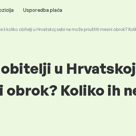
zicija
Usporedba plaća
e li koliko obitelji u Hrvatskoj sebi ne može priuštiti mesni obrok? Kol
o obitelji u Hrvatsk
i obrok? Koliko ih 