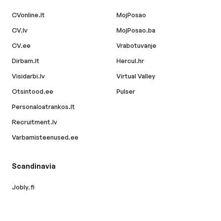
CVonline.lt
MojPosao
CV.lv
MojPosao.ba
CV.ee
Vrabotuvanje
Dirbam.lt
Hercul.hr
Visidarbi.lv
Virtual Valley
Otsintood.ee
Pulser
Personaloatrankos.lt
Recruitment.lv
Varbamisteenused.ee
Scandinavia
Jobly.fi