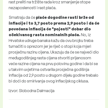
rast preliti na tržište rada kroz smanjenje stope
nezaposlenosti i rast plaća.
Smatraju da će
plaće dogodine rasti brže od
inflacije i to 3,7 posto prema 2,9 posto i da će
povećana inflacija će "pojesti" dobar dio
očekivanog rasta nominalnih plaća.
No, iz
Hrvatske udruge banaka kažu da ovu brojku treba
tumačiti s oprezom jer je riječ o stopi koja mjeri
prosječnu razinu cijena. Ukazuju da će se najveći dio
međugodišnjeg rasta cijena stvoriti prijenosom
veće razine cijena na prvu polovinu godine i da bi se
u takvim uvjetima ostvarila prosječna godišnja
inflacija od 2,9 posto u drugom dijelu godine trebalo
bi doći do smirivanja ovog inflacijskog ciklusa.
Izvor: Slobodna Dalmacija