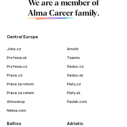
We are a member of
Alma Career
family.
Central Europe
Jobs.cz
Arnold
Profesia.sk
Teamio
Profesia.cz
Seduo.cz
Prace.cz
Seduo.sk
Práca za rohom
Platy.cz
Práce za rohem
Platy.sk
Atmoskop
Paylab.com
Nelisa.com
Baltics
Adriatic