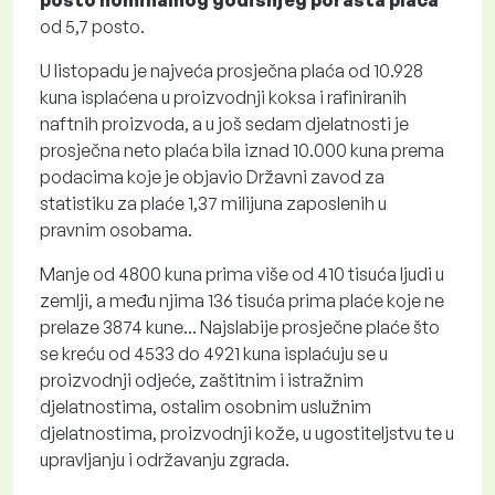
od 5,7 posto.
U listopadu je najveća prosječna plaća od 10.928
kuna isplaćena u proizvodnji koksa i rafiniranih
naftnih proizvoda, a u još sedam djelatnosti je
prosječna neto plaća bila iznad 10.000 kuna prema
podacima koje je objavio Državni zavod za
statistiku za plaće 1,37 milijuna zaposlenih u
pravnim osobama.
Manje od 4800 kuna prima više od 410 tisuća ljudi u
zemlji, a među njima 136 tisuća prima plaće koje ne
prelaze 3874 kune... Najslabije prosječne plaće što
se kreću od 4533 do 4921 kuna isplaćuju se u
proizvodnji odjeće, zaštitnim i istražnim
djelatnostima, ostalim osobnim uslužnim
djelatnostima, proizvodnji kože, u ugostiteljstvu te u
upravljanju i održavanju zgrada.