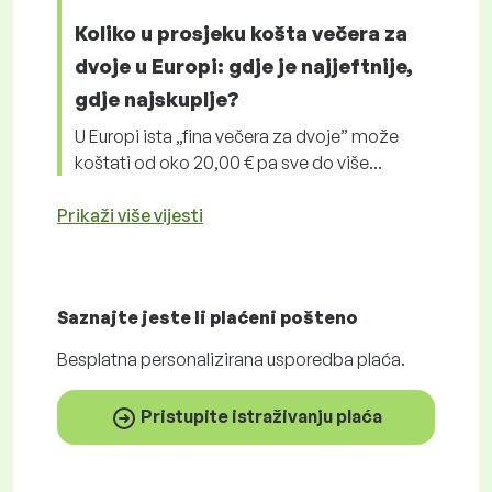
Koliko u prosjeku košta večera za
dvoje u Europi: gdje je najjeftnije,
gdje najskuplje?
U Europi ista „fina večera za dvoje” može
koštati od oko 20,00 € pa sve do više...
Prikaži više vijesti
Saznajte jeste li plaćeni
pošteno
Besplatna
personalizirana usporedba plaća.
Pristupite istraživanju plaća