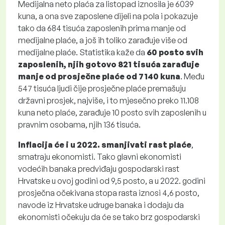
Medijalna neto plaća za listopad iznosila je 6039
kuna, a ona sve zaposlene dijeli na pola i pokazuje
tako da 684 tisuća zaposlenih prima manje od
medijalne plaće, a još ih toliko zarađuje više od
medijalne plaće. Statistika kaže da
60 posto svih
zaposlenih, njih gotovo 821 tisuća zarađuje
manje od prosječne plaće od 7140 kuna
. Među
547 tisuća ljudi čije prosječne plaće premašuju
državni prosjek, najviše, i to mjesečno preko 11.108
kuna neto plaće, zarađuje 10 posto svih zaposlenih u
pravnim osobama, njih 136 tisuća.
Inflacija će i u 2022. smanjivati rast plaće
,
smatraju ekonomisti. Tako glavni ekonomisti
vodećih banaka predviđaju gospodarski rast
Hrvatske u ovoj godini od 9,5 posto, a u 2022. godini
prosječna očekivana stopa rasta iznosi 4,6 posto,
navode iz Hrvatske udruge banaka i dodaju da
ekonomisti očekuju da će se tako brz gospodarski