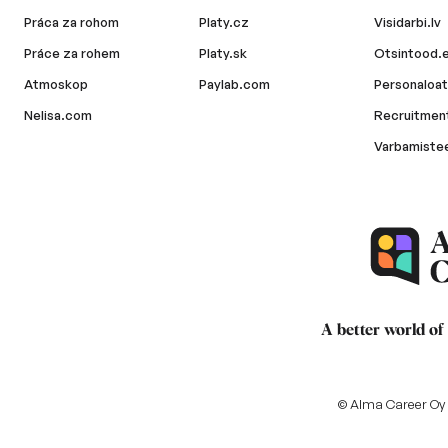
Práca za rohom
Platy.cz
Visidarbi.lv
Práce za rohem
Platy.sk
Otsintood.
Atmoskop
Paylab.com
Personaloat
Nelisa.com
Recruitment
Varbamiste
A better world of
© Alma Career Oy a