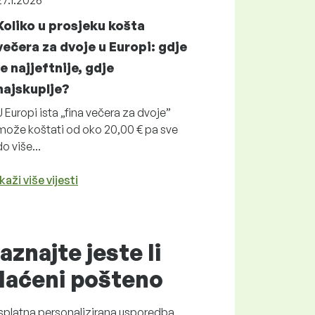
27.1.2026
Koliko u prosjeku košta
večera za dvoje u Europi: gdje
je najjeftnije, gdje
najskuplje?
U Europi ista „fina večera za dvoje”
može koštati od oko 20,00 € pa sve
do više...
kaži više vijesti
aznajte jeste li
laćeni
pošteno
splatna
personalizirana usporedba