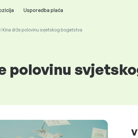
zicija
Usporedba plaća
i Kina drže polovinu svjetskog bogatstva
že polovinu svjetsk
V