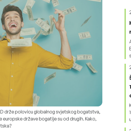
AD drže polovicu globalnog svjetskog bogatstva,
e europske države bogatije su od drugih. Kako,
atska?