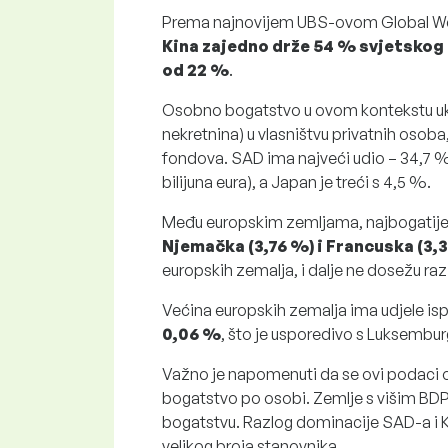
Prema najnovijem UBS-ovom Global We
Kina zajedno drže 54 % svjetsko
od 22 %
.
Osobno bogatstvo u ovom kontekstu uklj
nekretnina) u vlasništvu privatnih osoba,
fondova. SAD ima najveći udio – 34,7 % (1
bilijuna eura), a Japan je treći s 4,5 %.
Među europskim zemljama, najbogatije
Njemačka (3,76 %) i Francuska (3,
europskih zemalja, i dalje ne dosežu razi
Većina europskih zemalja ima udjele is
0,06 %
, što je usporedivo s Luksemb
Važno je napomenuti da se ovi podaci 
bogatstvo po osobi. Zemlje s višim BD
bogatstvu. Razlog dominacije SAD-a i K
velikog broja stanovnika.