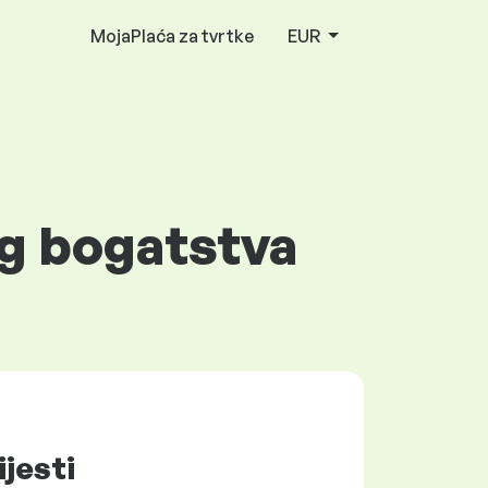
MojaPlaća za tvrtke
EUR
og bogatstva
ijesti