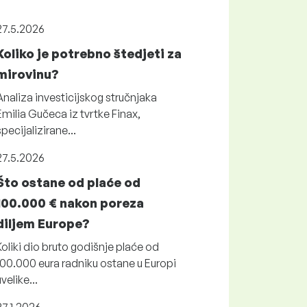
27.5.2026
Koliko je potrebno štedjeti za
mirovinu?
Analiza investicijskog stručnjaka
Emilia Gučeca iz tvrtke Finax,
specijalizirane...
27.5.2026
Što ostane od plaće od
100.000 € nakon poreza
diljem Europe?
Koliki dio bruto godišnje plaće od
100.000 eura radniku ostane u Europi
uvelike...