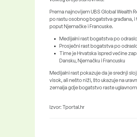
Prema najnovijem UBS Global Wealth Rep
po rastu osobnog bogatstva građana, i 
poput Njemačke i Francuske.
Medijalni rast bogatstva po odraslo
Prosječni rast bogatstva po odrasl
Time je Hrvatska ispred većine zap
Dansku, Njemačku i Francusku
Medijalni rast pokazuje da je srednji slo
visok, ali nešto niži, što ukazuje na ura
zemalja gdje bogatstvo raste uglavnom 
Izvor: Tportal.hr