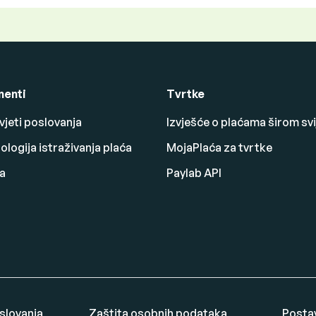
enti
Tvrtke
vjeti poslovanja
Izvješće o plaćama širom svi
logija istraživanja plaća
MojaPlaća za tvrtke
a
Paylab API
oslovanja
Zaštita osobnih podataka
Posta