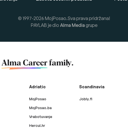
© 1997-2026 MojPosao.Sva prava pridržana!
PAYLAB je dio
Alma Media
grupe
f
Alma Career
family.
Adriatic
Scandinavia
MojPosao
Jobly.fi
MojPosao.ba
Vrabotuvanje
Hercul.hr