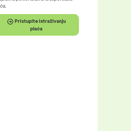
ća.
Pristupite istraživanju
plaća