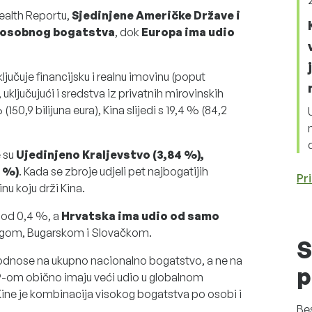
alth Reportu,
Sjedinjene Američke Države i
g osobnog bogatstva
, dok
Europa ima udio
učuje financijsku i realnu imovinu (poput
 uključujući i sredstva iz privatnih mirovinskih
50,9 bilijuna eura), Kina slijedi s 19,4 % (84,2
 su
Ujedinjeno Kraljevstvo (3,84 %),
3 %)
. Kada se zbroje udjeli pet najbogatijih
Pri
nu koju drži Kina.
pod 0,4 %, a
Hrvatska ima udio od samo
urgom, Bugarskom i Slovačkom.
S
odnose na ukupno nacionalno bogatstvo, a ne na
p
P-om obično imaju veći udio u globalnom
ine je kombinacija visokog bogatstva po osobi i
Be