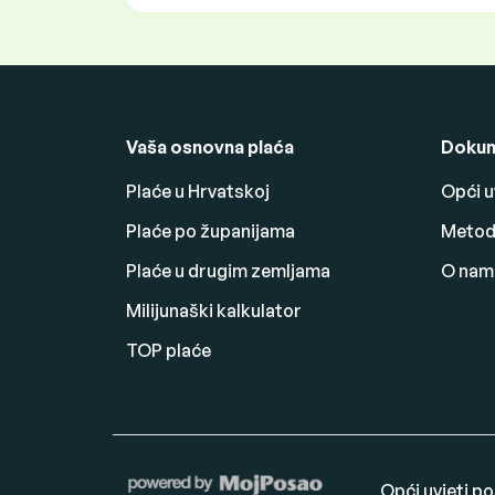
Vaša osnovna plaća
Dokum
Plaće u Hrvatskoj
Opći u
Plaće po županijama
Metodo
Plaće u drugim zemljama
O nam
Milijunaški kalkulator
TOP plaće
Opći uvjeti p