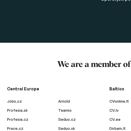
We are a member o
Central Europe
Baltics
Jobs.cz
Arnold
CVonline.lt
Profesia.sk
Teamio
CV.lv
Profesia.cz
Seduo.cz
CV.ee
Prace.cz
Seduo.sk
Dirbam.lt