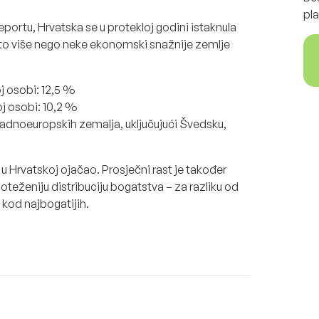
pla
ortu, Hrvatska se u protekloj godini istaknula
to više nego neke ekonomski snažnije zemlje
j osobi: 12,5 %
oj osobi: 10,2 %
adnoeuropskih zemalja, uključujući Švedsku,
j u Hrvatskoj ojačao. Prosječni rast je također
vnoteženiju distribuciju bogatstva – za razliku od
kod najbogatijih.