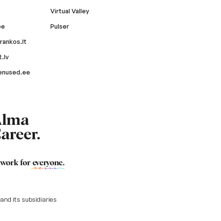
Virtual Valley
ee
Pulser
rankos.lt
.lv
enused.ee
 work for
everyone
.
nd its subsidiaries