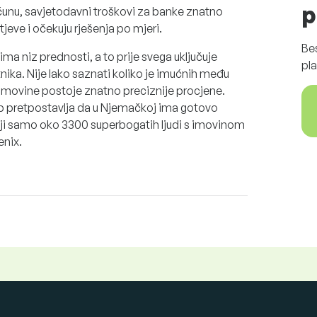
p
računu, savjetodavni troškovi za banke znatno
tjeve i očekuju rješenja po mjeri.
Be
ma niz prednosti, a to prije svega uključuje
pla
ika. Nije lako saznati koliko je imućnih među
imovine postoje znatno preciznije procjene.
 pretpostavlja da u Njemačkoj ima gotovo
ji samo oko 3300 superbogatih ljudi s imovinom
enix.