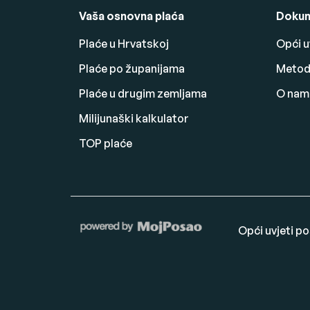
Vaša osnovna plaća
Dokum
Plaće u Hrvatskoj
Opći u
Plaće po županijama
Metodo
Plaće u drugim zemljama
O nam
Milijunaški kalkulator
TOP plaće
Opći uvjeti p