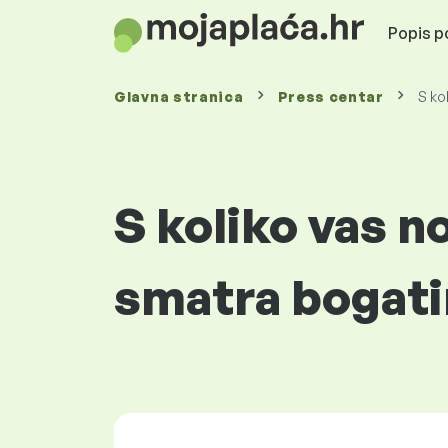
Popis po
Glavna stranica
Press centar
S ko
S koliko vas 
smatra bogat