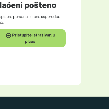
laćeni
pošteno
splatna
personalizirana usporedba
ća.
Pristupite istraživanju
plaća