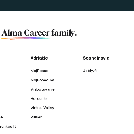
f
Alma Career
family.
Adriatic
Scandinavia
MojPosao
Jobly.fi
MojPosao.ba
Vrabotuvanje
Hercul.hr
Virtual Valley
ee
Pulser
rankos.lt