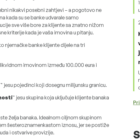
trebni nikakvi posebni zahtjevi – a pogotovo ne
ena kada su se banke udvarale samo
tucije sve više bore za klijente sa znatno nižom
 kriterije kada je vaša imovina u pitanju.
o njemačke banke klijente dijele na tri
i s likvidnom imovinom između 100.000 eura i
i
" jesu pojedinci koji dosegnu milijunsku granicu.
nosti
" jesu skupina koja uključuje klijente banaka
Pri
liste želja banaka. Idealnom ciljnom skupinom
njem šesteroznamenkastom iznosu, jer se postiže
S
da i ostvarive provizije.