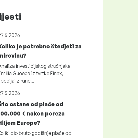
ijesti
27.5.2026
Koliko je potrebno štedjeti za
mirovinu?
Analiza investicijskog stručnjaka
Emilia Gučeca iz tvrtke Finax,
specijalizirane...
27.5.2026
Što ostane od plaće od
100.000 € nakon poreza
diljem Europe?
Koliki dio bruto godišnje plaće od