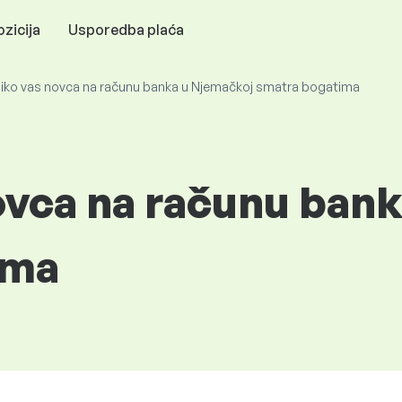
zicija
Usporedba plaća
liko vas novca na računu banka u Njemačkoj smatra bogatima
novca na računu ban
ima