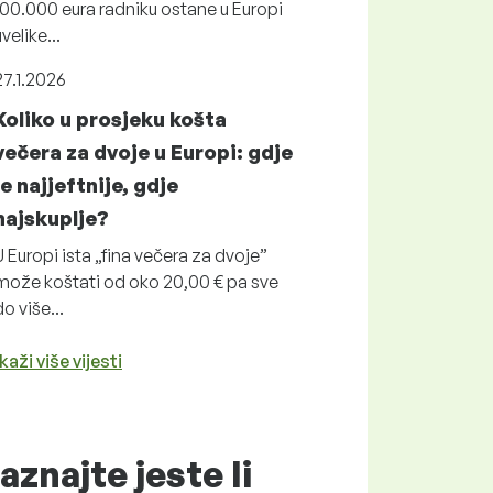
100.000 eura radniku ostane u Europi
uvelike...
27.1.2026
Koliko u prosjeku košta
večera za dvoje u Europi: gdje
je najjeftnije, gdje
najskuplje?
U Europi ista „fina večera za dvoje”
može koštati od oko 20,00 € pa sve
do više...
kaži više vijesti
aznajte jeste li