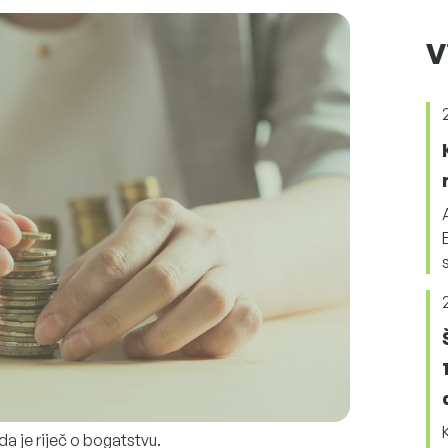
V
a je riječ o bogatstvu.