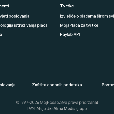
enti
Tvrtke
vjeti poslovanja
Izvješće o plaćama širom svi
logija istraživanja plaća
MojaPlaća za tvrtke
a
Paylab API
oslovanja
Zaštita osobnih podataka
Posta
© 1997-2026 MojPosao.Sva prava pridržana!
PAYLAB je dio
Alma Media
grupe