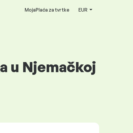
MojaPlaća za tvrtke
EUR
ka u Njemačkoj