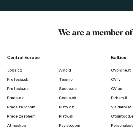
We are a member o
Central Europe
Baltics
Jobs.cz
Arnold
CVonline.lt
Profesia.sk
Teamio
CV.lv
Profesia.cz
Seduo.cz
CV.ee
Prace.cz
Seduo.sk
Dirbam.lt
Práca za rohom
Platy.cz
Visidarbi.lv
Práce za rohem
Platy.sk
Otsintood.
Atmoskop
Paylab.com
Personaloat