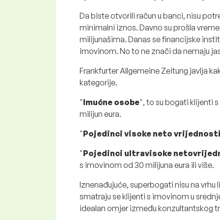
Da biste otvorili račun u banci, nisu po
minimalni iznos. Davno su prošla vrem
milijunašima. Danas se financijske insti
imovinom. No to ne znači da nemaju jasne
Frankfurter Allgemeine Zeitung javlja kak
kategorije.
"
Imućne osobe
", to su bogati klijent
milijun eura.
"
Pojedinci visoke neto vrijednost
"
Pojedinci ultravisoke netovrijed
s imovinom od 30 milijuna eura ili više.
Iznenađujuće, superbogati nisu na vrhu 
smatraju se klijenti s imovinom u sred
idealan omjer između konzultantskog tru