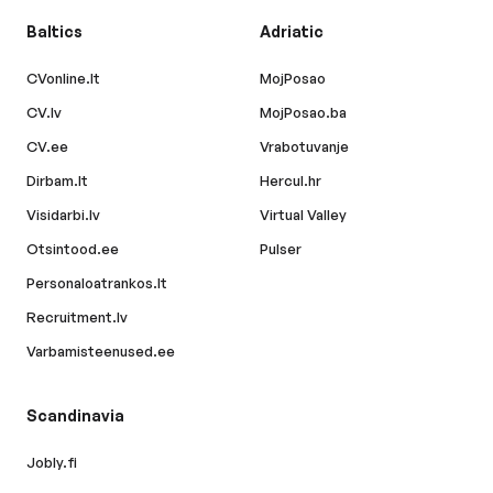
Baltics
Adriatic
CVonline.lt
MojPosao
CV.lv
MojPosao.ba
CV.ee
Vrabotuvanje
Dirbam.lt
Hercul.hr
Visidarbi.lv
Virtual Valley
Otsintood.ee
Pulser
Personaloatrankos.lt
Recruitment.lv
Varbamisteenused.ee
Scandinavia
Jobly.fi