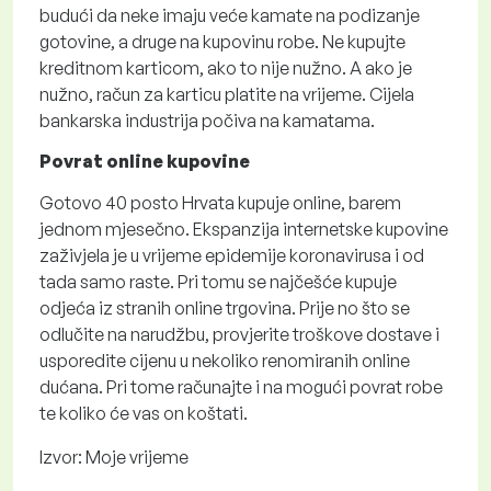
budući da neke imaju veće kamate na podizanje
gotovine, a druge na kupovinu robe. Ne kupujte
kreditnom karticom, ako to nije nužno. A ako je
nužno, račun za karticu platite na vrijeme. Cijela
bankarska industrija počiva na kamatama.
Povrat online kupovine
Gotovo 40 posto Hrvata kupuje online, barem
jednom mjesečno. Ekspanzija internetske kupovine
zaživjela je u vrijeme epidemije koronavirusa i od
tada samo raste. Pri tomu se najčešće kupuje
odjeća iz stranih online trgovina. Prije no što se
odlučite na narudžbu, provjerite troškove dostave i
usporedite cijenu u nekoliko renomiranih online
dućana. Pri tome računajte i na mogući povrat robe
te koliko će vas on koštati.
Izvor: Moje vrijeme