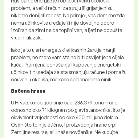
Rasipanje energije je i obijest i veliki ekološki
problem, a veliki računi za struju ili grijanje nisu
nikome donijeli radost. Na primjer, vaš dom možda
nema učinkovite uređaje ili nije dovoljno dobro
izoliran da zimi ne da toplini van, a ljeti ne dopušta
vrućini ulazak.
Iako je to u eri energetski efikasnih žarulja manji
problem, ne mora vam stalno biti osvijetljena cijela
kuća. Promjena ponašanja i kupovanje energetski
učinkovitih uređaja zaista smanjuju račune i pomažu
očuvanju okoliša, ma kako se banalnima činili.
Bačena hrana
U Hrvatskoj se godišnje baci 286.379 tona hrane
odnosno oko 71 kilogram po glavi stanovnika, što je
ekvivalent vrijednosti od oko 600 milijuna dolara.
Osim što to nije etično, i proizvodnja hrane crpi
Zemljine resurse, ali i naše novčanike. Ne kupujte