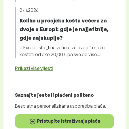
27.1.2026
Koliko u prosjeku košta večera za
dvoje u Europi: gdje je najjeftnije,
gdje najskuplje?
U Europi ista „fina večera za dvoje” može
koštati od oko 20,00 € pa sve do više...
Prikaži više vijesti
Saznajte jeste li plaćeni
pošteno
Besplatna
personalizirana usporedba plaća.
Pristupite istraživanju plaća