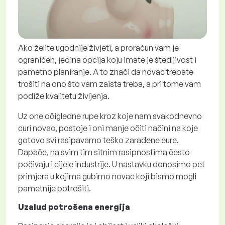
Ako želite ugodnije živjeti, a proračun vam je
ograničen, jedina opcija koju imate je štedljivost i
pametno planiranje. A to znači da novac trebate
trošiti na ono što vam zaista treba, a pri tome vam
podiže kvalitetu življenja.
Uz one očigledne rupe kroz koje nam svakodnevno
curi novac, postoje i oni manje očiti načini na koje
gotovo svi rasipavamo teško zarađene eure.
Dapače, na svim tim sitnim rasipnostima često
počivaju i cijele industrije. U nastavku donosimo pet
primjera u kojima gubimo novac koji bismo mogli
pametnije potrošiti.
Uzalud potrošena energija