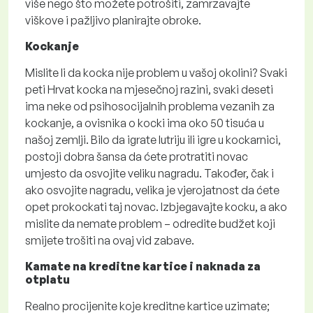
više nego što možete potrošiti, zamrzavajte
viškove i pažljivo planirajte obroke.
Kockanje
Mislite li da kocka nije problem u vašoj okolini? Svaki
peti Hrvat kocka na mjesečnoj razini, svaki deseti
ima neke od psihosocijalnih problema vezanih za
kockanje, a ovisnika o kocki ima oko 50 tisuća u
našoj zemlji. Bilo da igrate lutriju ili igre u kockarnici,
postoji dobra šansa da ćete protratiti novac
umjesto da osvojite veliku nagradu. Također, čak i
ako osvojite nagradu, velika je vjerojatnost da ćete
opet prokockati taj novac. Izbjegavajte kocku, a ako
mislite da nemate problem – odredite budžet koji
smijete trošiti na ovaj vid zabave.
Kamate na kreditne kartice i naknada za
otplatu
Realno procijenite koje kreditne kartice uzimate;