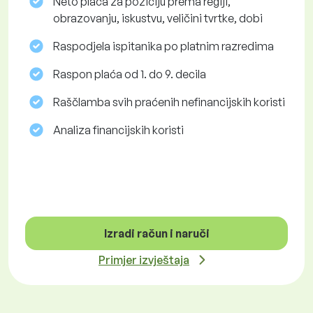
Neto plaća za poziciju prema regiji,
obrazovanju, iskustvu, veličini tvrtke, dobi
Raspodjela ispitanika po platnim razredima
Raspon plaća od 1. do 9. decila
Raščlamba svih praćenih nefinancijskih koristi
Analiza financijskih koristi
Izradi račun i naruči
Primjer izvještaja