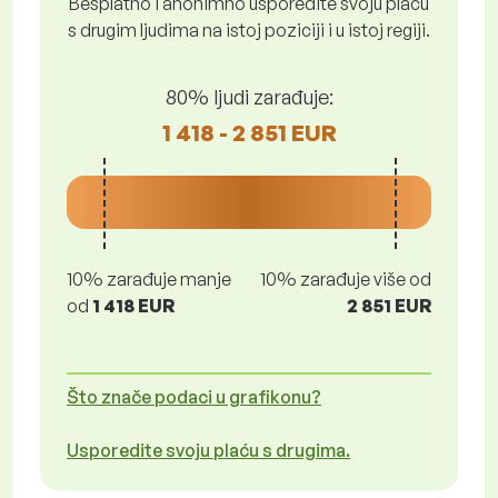
Besplatno i anonimno usporedite svoju plaću
s drugim ljudima na istoj poziciji i u istoj regiji.
80% ljudi zarađuje:
1 418 - 2 851 EUR
10% zarađuje manje
10% zarađuje više od
od
1 418 EUR
2 851 EUR
Što znače podaci u grafikonu?
Usporedite svoju plaću s drugima.