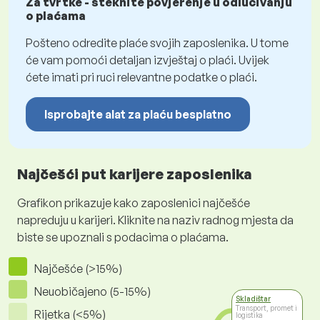
Za tvrtke - steknite povjerenje u odlučivanju
o plaćama
Pošteno odredite plaće svojih zaposlenika. U tome
će vam pomoći detaljan izvještaj o plaći. Uvijek
ćete imati pri ruci relevantne podatke o plaći.
Isprobajte alat za plaću besplatno
Najčešći put karijere zaposlenika
Grafikon prikazuje kako zaposlenici najčešće
napreduju u karijeri. Kliknite na naziv radnog mjesta da
biste se upoznali s podacima o plaćama.
Najčešće (>15%)
Neuobičajeno (5-15%)
Skladištar
Transport, promet i
Rijetka (<5%)
logistika