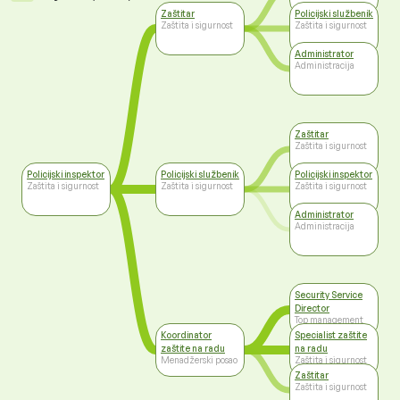
Zaštitar
Policijski službenik
Zaštita i sigurnost
Zaštita i sigurnost
Administrator
Administracija
Zaštitar
Zaštita i sigurnost
Policijski inspektor
Policijski službenik
Policijski inspektor
Zaštita i sigurnost
Zaštita i sigurnost
Zaštita i sigurnost
Administrator
Administracija
Security Service
Director
Top management
Koordinator
Specialist zaštite
zaštite na radu
na radu
Menadžerski posao
Zaštita i sigurnost
Zaštitar
Zaštita i sigurnost