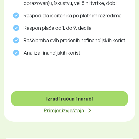
obrazovanju, iskustvu, veličini tvrtke, dobi
Raspodjela ispitanika po platnim razredima
Raspon plaća od 1. do 9. decila
Raščlamba svih praćenih nefinancijskih koristi
Analiza financijskih koristi
Izradi račun i naruči
Primjer izvještaja