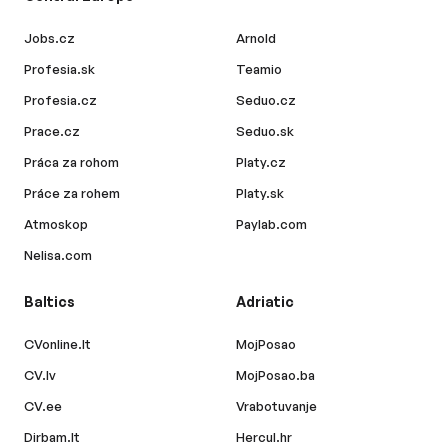
Jobs.cz
Arnold
Profesia.sk
Teamio
Profesia.cz
Seduo.cz
Prace.cz
Seduo.sk
Práca za rohom
Platy.cz
Práce za rohem
Platy.sk
Atmoskop
Paylab.com
Nelisa.com
Baltics
Adriatic
CVonline.lt
MojPosao
CV.lv
MojPosao.ba
CV.ee
Vrabotuvanje
Dirbam.lt
Hercul.hr