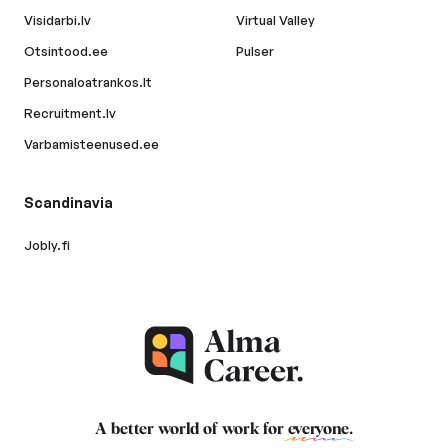
Visidarbi.lv
Virtual Valley
Otsintood.ee
Pulser
Personaloatrankos.lt
Recruitment.lv
Varbamisteenused.ee
Scandinavia
Jobly.fi
A better world of work for
everyone
.