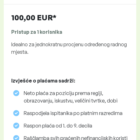
100,00 EUR*
Pristup za 1 korisnika
Idealno za jednokratnu procjenu određenog radnog
mjesta.
Izvješće o plaćama sadrži:
Neto plaća za poziciju prema regiji,
obrazovanju, iskustvu, veličini tvrtke, dobi
Raspodjela ispitanika po platnim razredima
Raspon plaća od 1. do 9. decila
Raščlamba svih praćenih nefinancijskih koristi