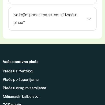
Na kojim podacima se temelji izračun
plaće?
Vaša osnovna plaća
Plaće u Hrvatskoj
Plaće po županijama
Plaće u drugim zemljama
Milijunaški kalkulator
TOP plaće