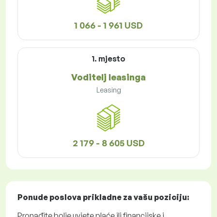
1 066 - 1 961 USD
1. mjesto
Voditelj leasinga
Leasing
2 179 - 8 605 USD
Ponude poslova
prikladne za vašu poziciju:
Pronađite bolje uvjete plaće ili financijske i