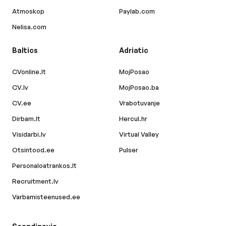
Atmoskop
Paylab.com
Nelisa.com
Baltics
Adriatic
CVonline.lt
MojPosao
CV.lv
MojPosao.ba
CV.ee
Vrabotuvanje
Dirbam.lt
Hercul.hr
Visidarbi.lv
Virtual Valley
Otsintood.ee
Pulser
Personaloatrankos.lt
Recruitment.lv
Varbamisteenused.ee