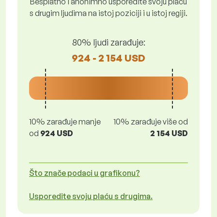
Besplatno i anonimno usporedite svoju plaću
s drugim ljudima na istoj poziciji i u istoj regiji.
80% ljudi zarađuje:
924 - 2 154 USD
10% zarađuje manje
10% zarađuje više od
od
924 USD
2 154 USD
Što znače podaci u grafikonu?
Usporedite svoju plaću s drugima.