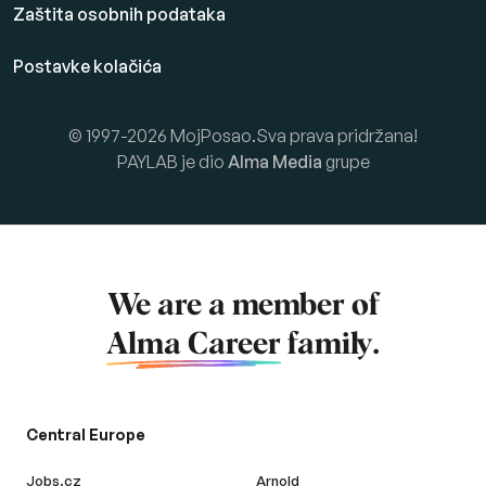
Zaštita osobnih podataka
Postavke kolačića
© 1997-2026 MojPosao.Sva prava pridržana!
PAYLAB je dio
Alma Media
grupe
We are a member of
Alma Career
family.
Central Europe
Jobs.cz
Arnold