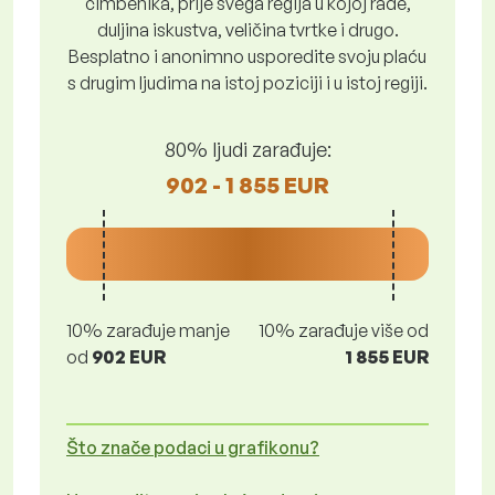
čimbenika, prije svega regija u kojoj rade,
duljina iskustva, veličina tvrtke i drugo.
Besplatno i anonimno usporedite svoju plaću
s drugim ljudima na istoj poziciji i u istoj regiji.
80% ljudi zarađuje:
902 - 1 855 EUR
10% zarađuje manje
10% zarađuje više od
od
902 EUR
1 855 EUR
Što znače podaci u grafikonu?