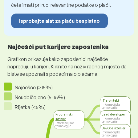
ćete imati pri ruci relevantne podatke o plaći.
Isprobajte alat za plaću besplatno
Najčešći put karijere zaposlenika
Grafikon prikazuje kako zaposlenici najčešće
napreduju u karijeri. Kliknite na naziv radnog mjesta da
biste se upoznali s podacima o plaćama.
Najčešće (>15%)
Neuobičajeno (5-15%)
IT architekt
Informacijske
Rijetka (<5%)
tehnologije
Programski
Lead developer
Informacijske
inžinjer
tehnologije
Informacijske
tehnologije
DevOps inženjer
Informacijske
tehnologije