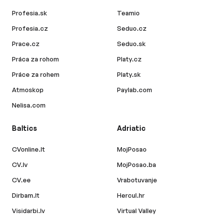
Profesia.sk
Teamio
Profesia.cz
Seduo.cz
Prace.cz
Seduo.sk
Práca za rohom
Platy.cz
Práce za rohem
Platy.sk
Atmoskop
Paylab.com
Nelisa.com
Baltics
Adriatic
CVonline.lt
MojPosao
CV.lv
MojPosao.ba
CV.ee
Vrabotuvanje
Dirbam.lt
Hercul.hr
Visidarbi.lv
Virtual Valley