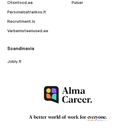
Otsintood.ee
Pulser
Personaloatrankos.lt
Recruitment.lv
Varbamisteenused.ee
Scandinavia
Jobly.fi
A better world of work for
everyone
.