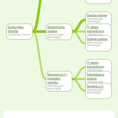
DevOps inženjer
Informacijske
tehnologije
Audio/video
Administrator
IT sistem
tehničar
sustava
administrator
Umjetnost i kultura
Informacijske
Informacijske
tehnologije
tehnologije
Inženjer sustava
Informacijske
tehnologije
IT sistem
administrator
Informacijske
tehnologije
Manager za IT i
Administrator
korisničku
sustava
Informacijske
podršku
tehnologije
Informacijske
Savjetnik u IT
tehnologije
Informacijske
tehnologije